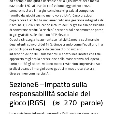
ad esempio una quota decimale pari a 1,85 invece della media
nazionale 1,92, attirando così volume aggiuntivo senza
compromettere i margini complessivi grazie al compenso
fornito dai giochi casino meno volatili.\n\nCaso pratico:
l’operatore FlexBet ha implementato una gestione integrata dei
rischi nel Q3 2023 riducendo il churn del 9 % grazie alla possibilità
di convertire crediti “a rischio” derivanti dalle scommesse perse
in giri gratuiti sulle slot con RTP elevato.
Questa strategia ha aumentato l’attività media settimanale
degli utenti coinvolti del 14 %, dimostrando come l’equilibrio fra
prodotti possa fungere da cuscinetto finanziario
interno.\n\nCop28Eusideevents.Eu sottolinea inoltre che tale
approccio migliora la percezione della trasparenza dell’opera­
torio poiché gli utenti vedono meno restrizioni improvvise sui
prelievi quando i margini sono gestiti in modo oculato tra
diverse linee commerciali.\n
Sezione​ 6 – Impatto sulla
responsabilità sociale del
gioco (RGS) (≈ 270 parole)
Un ecosistema integrato permette l’attivazione simultanea