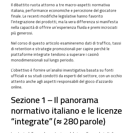
Il dibattito ruota attorno a tre macro‑aspetti: normativa
italiana, performance economiche e percezione del giocatore
finale. Le recenti modifiche legislative hanno favorito
l’integrazione dei prodotti, ma la vera differenza si manifesta
nella capacità di offrire un’esperienza fluida e premi incrociati
più generosi.
Nel corso di questo articolo esamineremo dati di traffico, tassi
di retention e strategie promozionali per capire perché le
piattaforme integrate tendono a superare i casinò
monodimensionali sul lungo periodo.
L’obiettivo è fornire un’analisi investigativa basata su fonti
ufficiali e su studi condotti da esperti del settore, con un occhio
attento anche agli aspetti responsabili del gioco d’azzardo
online.
Sezione 1 – Il panorama
normativo italiano e le licenze
“integrate” (≈ 280 parole)