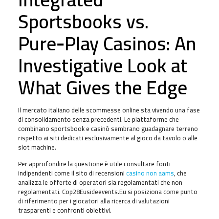
Sportsbooks vs.
Pure‑Play Casinos: An
Investigative Look at
What Gives the Edge
Il mercato italiano delle scommesse online sta vivendo una fase
di consolidamento senza precedenti. Le piattaforme che
combinano sportsbook e casinò sembrano guadagnare terreno
rispetto ai siti dedicati esclusivamente al gioco da tavolo o alle
slot machine.
Per approfondire la questione è utile consultare fonti
indipendenti come il sito di recensioni
casino non aams
, che
analizza le offerte di operatori sia regolamentati che non
regolamentati. Cop28Eusideevents.Eu si posiziona come punto
di riferimento per i giocatori alla ricerca di valutazioni
trasparenti e confronti obiettivi.