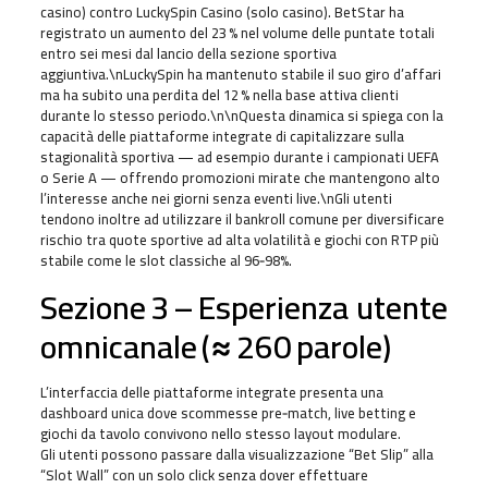
casino) contro LuckySpin Casino (solo casino). BetStar ha
registrato un aumento del 23 % nel volume delle puntate totali
entro sei mesi dal lancio della sezione sportiva
aggiuntiva.\nLuckySpin ha mantenuto stabile il suo giro d’affari
ma ha subito una perdita del 12 % nella base attiva clienti
durante lo stesso periodo.\n\nQuesta dinamica si spiega con la
capacità delle piattaforme integrate di capitalizzare sulla
stagionalità sportiva — ad esempio durante i campionati UEFA
o Serie A — offrendo promozioni mirate che mantengono alto
l’interesse anche nei giorni senza eventi live.\nGli utenti
tendono inoltre ad utilizzare il bankroll comune per diversificare
rischio tra quote sportive ad alta volatilità e giochi con RTP più
stabile come le slot classiche al 96‑98%.
Sezione 3 – Esperienza utente
omnicanale (≈ 260 parole)
L’interfaccia delle piattaforme integrate presenta una
dashboard unica dove scommesse pre‑match, live betting e
giochi da tavolo convivono nello stesso layout modulare.
Gli utenti possono passare dalla visualizzazione “Bet Slip” alla
“Slot Wall” con un solo click senza dover effettuare