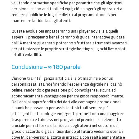
valutando normative specifiche per garantire che gli algoritmi
decisionali siano auditabili ed equi; ciò spingerà gli operatori a
rendere pubbliche le logiche dietro ai programmi bonus per
mantenere la fiducia degli utenti.
Queste evoluzioni impatteranno sia i player novizi sia quelli
esperti: i principianti beneficeranno di guide interattive guidate
dall’IA mentre gli esperti potranno sfruttare strumenti avanzati
per ottimizzare le proprie strategie betting su giochi live o slot
ad alta volatilità.
Conclusione – ≈ 180 parole
L’unione tra intelligenza artificiale, slot machine e bonus
personalizzati sta ridefinendo l’esperienza digitale nei casinò
online, rendendo ogni sessione più coinvolgente, sicura ed
economicamente vantaggiosa per chi gioca responsabilmente.
Dall’analisi approfondita dei dati alle campagne promozionali
dinamiche passando per assistenti virtuali sempre più
intelligenti, le tecnologie emergenti promettono una maggiore
trasparenza e fairness nei programmi premio—un elemento
cruciale per rafforzare la fiducia degli utenti nel settore del
gioco d’azzardo digitale. Guardando al futuro vediamo scenari
dove IA iper‑personalizzata si intreccia con realtà aumentata e