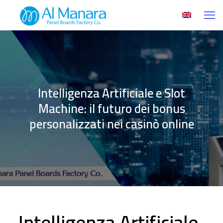
Intelligenza Artificiale e Slot
Machine: il futuro dei bonus
personalizzati nei casinò online
Intelligenza Artificiale