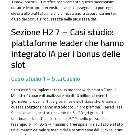
Time4Popcorn.Eu verifica regolarmente questi meccanismi
durante le proprie recensioni casino, assegnando punteggi
elevati alle piattaforme che dimostrano trasparenza nei termini
d’uso dei bonus e robustezza nella sicurezza dati.
Sezione H2 7 – Casi studio:
piattaforme leader che hanno
integrato IA per i bonus delle
slot
Caso studio 1 – StarCasinò
StarCasinò ha implementato un motore IA chiamato “Bonus
Maestro” capace di analizzare più di 10 milioni​​​​​​​​​​​​​​​​​​​​​​ ​di eventi
giornalieri provenienti da giochi live e slot classiche. Grazie a
questa soluzione hanno introdotto un programma “Tiered Free
Spins” dove i giocatori ricevono da 5 a 30 giri gratuiti
settimanali basati sul loro indice RTP medio personale
(esempio: RTP >96 % → massimo free spins). Il risultato è stato
un aumento del valore medio della scommessa del 22 % nei primi