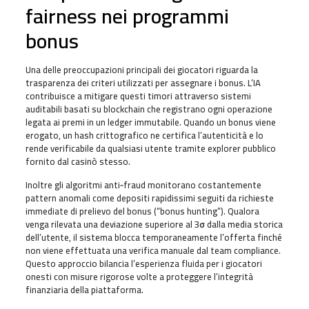
fairness nei programmi
bonus
Una delle preoccupazioni principali dei giocatori riguarda la
trasparenza dei criteri utilizzati per assegnare i bonus. L’IA
contribuisce a mitigare questi timori attraverso sistemi
auditabili basati su blockchain che registrano ogni operazione
legata ai premi in un ledger immutabile. Quando un bonus viene
erogato, un hash crittografico ne certifica l’autenticità e lo
rende verificabile da qualsiasi utente tramite explorer pubblico
fornito dal casinò stesso.
Inoltre gli algoritmi anti‑fraud monitorano costantemente
pattern anomali come depositi rapidissimi seguiti da richieste
immediate di prelievo del bonus (“bonus hunting”). Qualora
venga rilevata una deviazione superiore al 3σ dalla media storica
dell’utente, il sistema blocca temporaneamente l’offerta finché
non viene effettuata una verifica manuale dal team compliance.
Questo approccio bilancia l’esperienza fluida per i giocatori
onesti con misure rigorose volte a proteggere l’integrità
finanziaria della piattaforma.