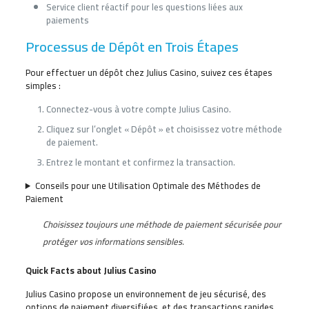
Service client réactif pour les questions liées aux
paiements
Processus de Dépôt en Trois Étapes
Pour effectuer un dépôt chez Julius Casino, suivez ces étapes
simples :
Connectez-vous à votre compte Julius Casino.
Cliquez sur l’onglet « Dépôt » et choisissez votre méthode
de paiement.
Entrez le montant et confirmez la transaction.
Conseils pour une Utilisation Optimale des Méthodes de
Paiement
Choisissez toujours une méthode de paiement sécurisée pour
protéger vos informations sensibles.
Quick Facts about Julius Casino
Julius Casino propose un environnement de jeu sécurisé, des
options de paiement diversifiées, et des transactions rapides