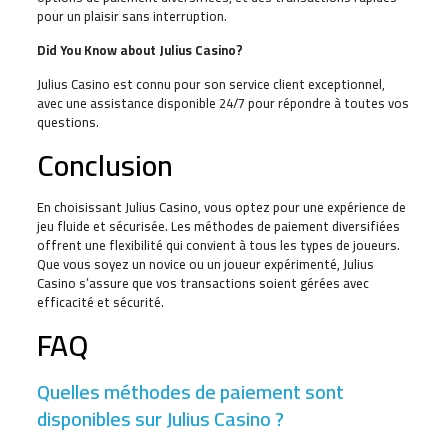
pour un plaisir sans interruption.
Did You Know about Julius Casino?
Julius Casino est connu pour son service client exceptionnel,
avec une assistance disponible 24/7 pour répondre à toutes vos
questions.
Conclusion
En choisissant Julius Casino, vous optez pour une expérience de
jeu fluide et sécurisée. Les méthodes de paiement diversifiées
offrent une flexibilité qui convient à tous les types de joueurs.
Que vous soyez un novice ou un joueur expérimenté, Julius
Casino s’assure que vos transactions soient gérées avec
efficacité et sécurité.
FAQ
Quelles méthodes de paiement sont
disponibles sur Julius Casino ?