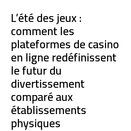
L’été des jeux :
comment les
plateformes de casino
en ligne redéfinissent
le futur du
divertissement
comparé aux
établissements
physiques