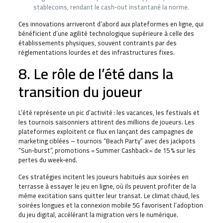
stablecoins, rendant le cash‑out instantané la norme.
Ces innovations arriveront d’abord aux plateformes en ligne, qui
bénéficient d’une agilité technologique supérieure à celle des
établissements physiques, souvent contraints par des
réglementations lourdes et des infrastructures fixes.
8. Le rôle de l’été dans la
transition du joueur
L’été représente un pic d’activité : les vacances, les festivals et
les tournois saisonniers attirent des millions de joueurs. Les
plateformes exploitent ce flux en lançant des campagnes de
marketing ciblées – tournois “Beach Party” avec des jackpots
“Sun‑burst”, promotions « Summer Cashback » de 15 % sur les
pertes du week‑end.
Ces stratégies incitent les joueurs habitués aux soirées en
terrasse à essayer le jeu en ligne, où ils peuvent profiter de la
même excitation sans quitter leur transat. Le climat chaud, les
soirées longues et la connexion mobile 5G favorisent l’adoption
du jeu digital, accélérant la migration vers le numérique.