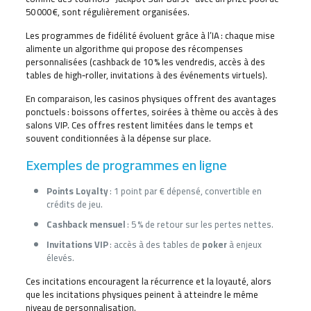
50 000 €, sont régulièrement organisées.
Les programmes de fidélité évoluent grâce à l’IA : chaque mise
alimente un algorithme qui propose des récompenses
personnalisées (cashback de 10 % les vendredis, accès à des
tables de high‑roller, invitations à des événements virtuels).
En comparaison, les casinos physiques offrent des avantages
ponctuels : boissons offertes, soirées à thème ou accès à des
salons VIP. Ces offres restent limitées dans le temps et
souvent conditionnées à la dépense sur place.
Exemples de programmes en ligne
Points Loyalty
: 1 point par € dépensé, convertible en
crédits de jeu.
Cashback mensuel
: 5 % de retour sur les pertes nettes.
Invitations VIP
: accès à des tables de
poker
à enjeux
élevés.
Ces incitations encouragent la récurrence et la loyauté, alors
que les incitations physiques peinent à atteindre le même
niveau de personnalisation.