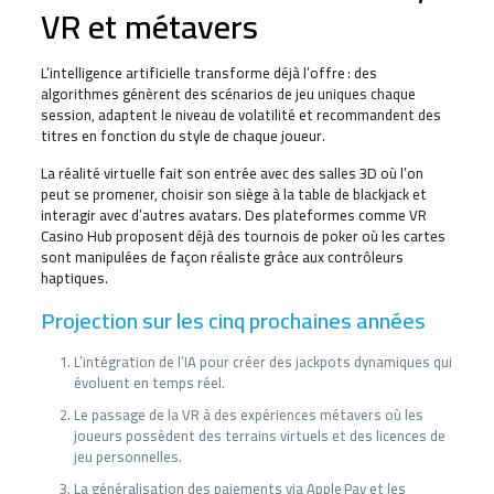
VR et métavers
L’intelligence artificielle transforme déjà l’offre : des
algorithmes génèrent des scénarios de jeu uniques chaque
session, adaptent le niveau de volatilité et recommandent des
titres en fonction du style de chaque joueur.
La réalité virtuelle fait son entrée avec des salles 3D où l’on
peut se promener, choisir son siège à la table de blackjack et
interagir avec d’autres avatars. Des plateformes comme VR
Casino Hub proposent déjà des tournois de poker où les cartes
sont manipulées de façon réaliste grâce aux contrôleurs
haptiques.
Projection sur les cinq prochaines années
L’intégration de l’IA pour créer des jackpots dynamiques qui
évoluent en temps réel.
Le passage de la VR à des expériences métavers où les
joueurs possèdent des terrains virtuels et des licences de
jeu personnelles.
La généralisation des paiements via Apple Pay et les