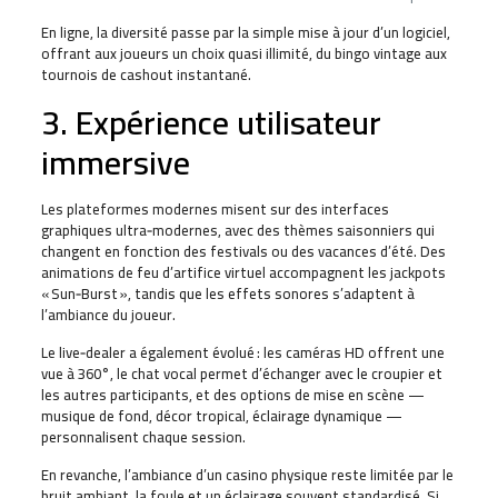
En ligne, la diversité passe par la simple mise à jour d’un logiciel,
offrant aux joueurs un choix quasi illimité, du bingo vintage aux
tournois de cashout instantané.
3. Expérience utilisateur
immersive
Les plateformes modernes misent sur des interfaces
graphiques ultra‑modernes, avec des thèmes saisonniers qui
changent en fonction des festivals ou des vacances d’été. Des
animations de feu d’artifice virtuel accompagnent les jackpots
« Sun‑Burst », tandis que les effets sonores s’adaptent à
l’ambiance du joueur.
Le live‑dealer a également évolué : les caméras HD offrent une
vue à 360°, le chat vocal permet d’échanger avec le croupier et
les autres participants, et des options de mise en scène —
musique de fond, décor tropical, éclairage dynamique —
personnalisent chaque session.
En revanche, l’ambiance d’un casino physique reste limitée par le
bruit ambiant, la foule et un éclairage souvent standardisé. Si