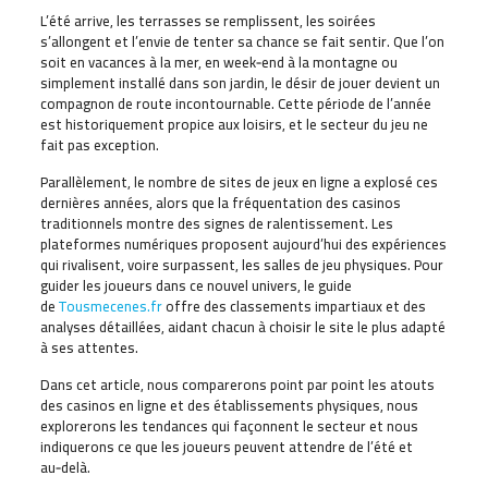
L’été arrive, les terrasses se remplissent, les soirées
s’allongent et l’envie de tenter sa chance se fait sentir. Que l’on
soit en vacances à la mer, en week‑end à la montagne ou
simplement installé dans son jardin, le désir de jouer devient un
compagnon de route incontournable. Cette période de l’année
est historiquement propice aux loisirs, et le secteur du jeu ne
fait pas exception.
Parallèlement, le nombre de sites de jeux en ligne a explosé ces
dernières années, alors que la fréquentation des casinos
traditionnels montre des signes de ralentissement. Les
plateformes numériques proposent aujourd’hui des expériences
qui rivalisent, voire surpassent, les salles de jeu physiques. Pour
guider les joueurs dans ce nouvel univers, le guide
de
Tousmecenes.fr
offre des classements impartiaux et des
analyses détaillées, aidant chacun à choisir le site le plus adapté
à ses attentes.
Dans cet article, nous comparerons point par point les atouts
des casinos en ligne et des établissements physiques, nous
explorerons les tendances qui façonnent le secteur et nous
indiquerons ce que les joueurs peuvent attendre de l’été et
au‑delà.