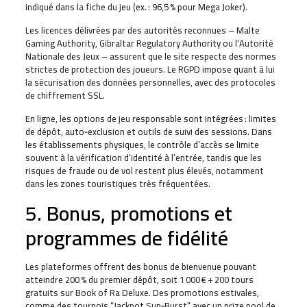
indiqué dans la fiche du jeu (ex. : 96,5 % pour Mega Joker).
Les licences délivrées par des autorités reconnues – Malte
Gaming Authority, Gibraltar Regulatory Authority ou l’Autorité
Nationale des Jeux – assurent que le site respecte des normes
strictes de protection des joueurs. Le RGPD impose quant à lui
la sécurisation des données personnelles, avec des protocoles
de chiffrement SSL.
En ligne, les options de jeu responsable sont intégrées : limites
de dépôt, auto‑exclusion et outils de suivi des sessions. Dans
les établissements physiques, le contrôle d’accès se limite
souvent à la vérification d’identité à l’entrée, tandis que les
risques de fraude ou de vol restent plus élevés, notamment
dans les zones touristiques très fréquentées.
5. Bonus, promotions et
programmes de fidélité
Les plateformes offrent des bonus de bienvenue pouvant
atteindre 200 % du premier dépôt, soit 1 000 € + 200 tours
gratuits sur Book of Ra Deluxe. Des promotions estivales,
comme des tournois “Jackpot Sun‑Burst” avec un prize pool de