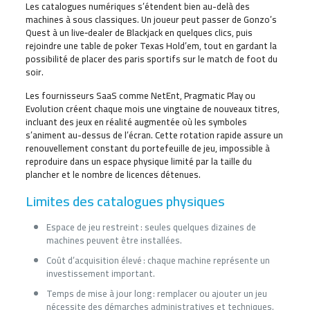
Les catalogues numériques s’étendent bien au-delà des
machines à sous classiques. Un joueur peut passer de Gonzo’s
Quest à un live‑dealer de Blackjack en quelques clics, puis
rejoindre une table de poker Texas Hold’em, tout en gardant la
possibilité de placer des paris sportifs sur le match de foot du
soir.
Les fournisseurs SaaS comme NetEnt, Pragmatic Play ou
Evolution créent chaque mois une vingtaine de nouveaux titres,
incluant des jeux en réalité augmentée où les symboles
s’animent au-dessus de l’écran. Cette rotation rapide assure un
renouvellement constant du portefeuille de jeu, impossible à
reproduire dans un espace physique limité par la taille du
plancher et le nombre de licences détenues.
Limites des catalogues physiques
Espace de jeu restreint : seules quelques dizaines de
machines peuvent être installées.
Coût d’acquisition élevé : chaque machine représente un
investissement important.
Temps de mise à jour long : remplacer ou ajouter un jeu
nécessite des démarches administratives et techniques.