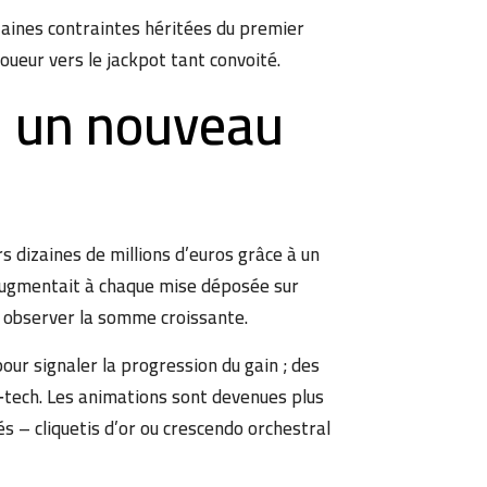
taines contraintes héritées du premier
joueur vers le jackpot tant convoité.
– un nouveau
 dizaines de millions d’euros grâce à un
 augmentait à chaque mise déposée sur
our observer la somme croissante.
our signaler la progression du gain ; des
‑tech. Les animations sont devenues plus
 – cliquetis d’or ou crescendo orchestral