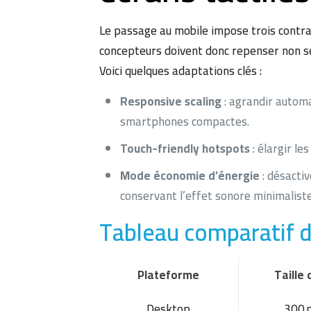
Le passage au mobile impose trois contrain
concepteurs doivent donc repenser non seu
Voici quelques adaptations clés :
Responsive scaling
: agrandir automat
smartphones compactes.
Touch‑friendly hotspots
: élargir le
Mode économie d’énergie
: désacti
conservant l’effet sonore minimalist
Tableau comparatif d
Plateforme
Taille
Desktop
300 