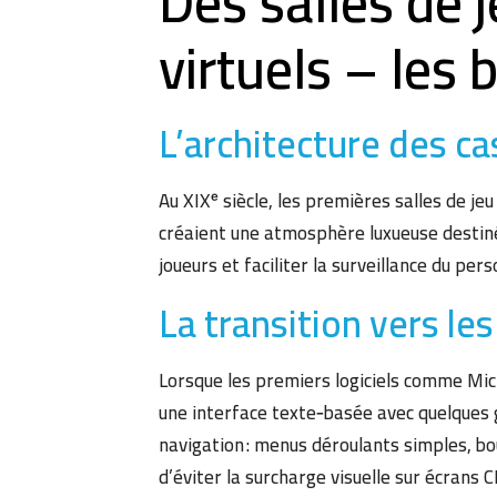
Des salles de 
virtuels – les
L’architecture des ca
Au XIXᵉ siècle, les premières salles de je
créaient une atmosphère luxueuse destinée
joueurs et faciliter la surveillance du per
La transition vers le
Lorsque les premiers logiciels comme Micr
une interface texte‑basée avec quelques 
navigation : menus déroulants simples, bou
d’éviter la surcharge visuelle sur écrans C