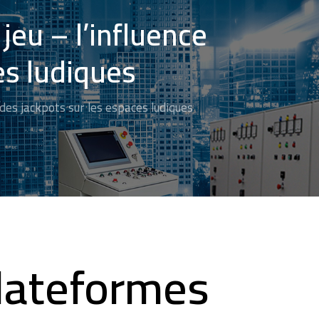
jeu – l’influence
es ludiques
 des jackpots sur les espaces ludiques
plateformes