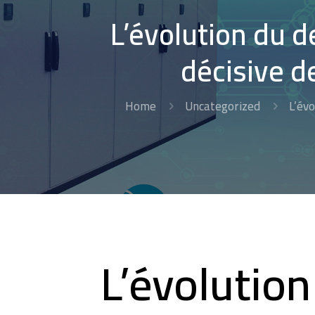
L’évolution du d
décisive d
Home
Uncategorized
L’évo
L’évolutio