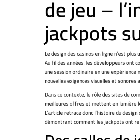
de jeu – l’
jackpots s
Le design des casinos en ligne n’est plus 
Au fil des années, les développeurs ont 
une session ordinaire en une expérience 
nouvelles exigences visuelles et sonores a
Dans ce contexte, le rôle des sites de 
meilleures offres et mettent en lumière l
L’article retrace donc l’histoire du desig
démontrant comment les jackpots ont re