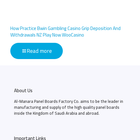
How Practice Bwin Gambling Casino Grip Deposition And
Withdrawals NZ Play Now WooCasino
Read more
About Us
Al-Manara Panel Boards Factory Co. aims to be the leader in
manufacturing and supply of the high quality panel boards
inside the Kingdom of Saudi Arabia and abroad.
Important Links