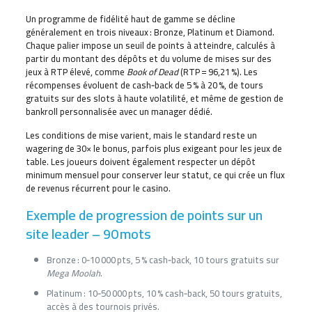
Un programme de fidélité haut de gamme se décline
généralement en trois niveaux : Bronze, Platinum et Diamond.
Chaque palier impose un seuil de points à atteindre, calculés à
partir du montant des dépôts et du volume de mises sur des
jeux à RTP élevé, comme
Book of Dead
(RTP = 96,21 %). Les
récompenses évoluent de cash‑back de 5 % à 20 %, de tours
gratuits sur des slots à haute volatilité, et même de gestion de
bankroll personnalisée avec un manager dédié.
Les conditions de mise varient, mais le standard reste un
wagering de 30× le bonus, parfois plus exigeant pour les jeux de
table. Les joueurs doivent également respecter un dépôt
minimum mensuel pour conserver leur statut, ce qui crée un flux
de revenus récurrent pour le casino.
Exemple de progression de points sur un
site leader – 90 mots
Bronze : 0‑10 000 pts, 5 % cash‑back, 10 tours gratuits sur
Mega Moolah
.
Platinum : 10‑50 000 pts, 10 % cash‑back, 50 tours gratuits,
accès à des tournois privés.