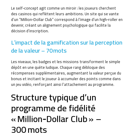
Le self‑concept agit comme un miroir : les joueurs cherchent
des casinos qui reflètent leurs ambitions. Un site qui se vante
d’un “Million‑Dollar Club” correspond à l’image d’un high‑roller en
devenir, créant un alignement psychologique qui facilite la
décision d’inscription.
L’impact de la gamification sur la perception
de la valeur – 70 mots
Les niveaux, les badges et les missions transforment le simple
dépôt en une quête ludique. Chaque rang débloque des
récompenses supplémentaires, augmentant la valeur perçue du
bonus et incitant le joueur à accumuler des points comme dans
un jeu vidéo, renforçant ainsi l’attachement au programme.
Structure typique d’un
programme de fidélité
« Million‑Dollar Club » –
300 mots