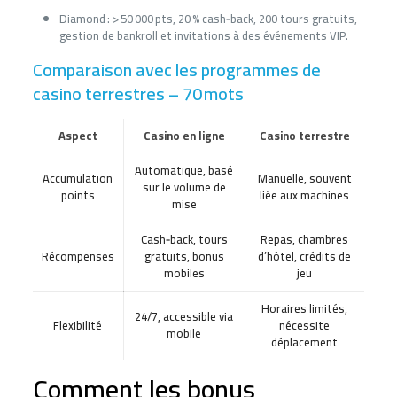
Diamond : > 50 000 pts, 20 % cash‑back, 200 tours gratuits,
gestion de bankroll et invitations à des événements VIP.
Comparaison avec les programmes de
casino terrestres – 70 mots
Aspect
Casino en ligne
Casino terrestre
Automatique, basé
Accumulation
Manuelle, souvent
sur le volume de
points
liée aux machines
mise
Cash‑back, tours
Repas, chambres
Récompenses
gratuits, bonus
d’hôtel, crédits de
mobiles
jeu
Horaires limités,
24/7, accessible via
Flexibilité
nécessite
mobile
déplacement
Comment les bonus