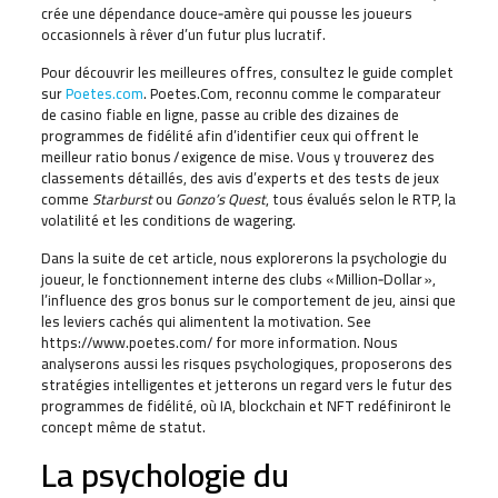
crée une dépendance douce‑amère qui pousse les joueurs
occasionnels à rêver d’un futur plus lucratif.
Pour découvrir les meilleures offres, consultez le guide complet
sur
Poetes.com
. Poetes.Com, reconnu comme le comparateur
de casino fiable en ligne, passe au crible des dizaines de
programmes de fidélité afin d’identifier ceux qui offrent le
meilleur ratio bonus / exigence de mise. Vous y trouverez des
classements détaillés, des avis d’experts et des tests de jeux
comme
Starburst
ou
Gonzo’s Quest
, tous évalués selon le RTP, la
volatilité et les conditions de wagering.
Dans la suite de cet article, nous explorerons la psychologie du
joueur, le fonctionnement interne des clubs « Million‑Dollar »,
l’influence des gros bonus sur le comportement de jeu, ainsi que
les leviers cachés qui alimentent la motivation. See
https://www.poetes.com/ for more information. Nous
analyserons aussi les risques psychologiques, proposerons des
stratégies intelligentes et jetterons un regard vers le futur des
programmes de fidélité, où IA, blockchain et NFT redéfiniront le
concept même de statut.
La psychologie du