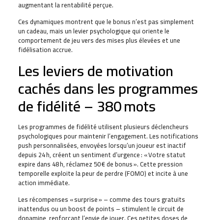
augmentant la rentabilité perçue.
Ces dynamiques montrent que le bonus n’est pas simplement
un cadeau, mais un levier psychologique qui oriente le
comportement de jeu vers des mises plus élevées et une
fidélisation accrue.
Les leviers de motivation
cachés dans les programmes
de fidélité – 380 mots
Les programmes de fidélité utilisent plusieurs déclencheurs
psychologiques pour maintenir l’engagement. Les notifications
push personnalisées, envoyées lorsqu’un joueur est inactif
depuis 24 h, créent un sentiment d’urgence : « Votre statut
expire dans 48 h, réclamez 50 € de bonus ». Cette pression
temporelle exploite la peur de perdre (FOMO) et incite à une
action immédiate.
Les récompenses « surprise » – comme des tours gratuits
inattendus ou un boost de points – stimulent le circuit de
dopamine, renforçant l’envie de jouer. Ces petites doses de