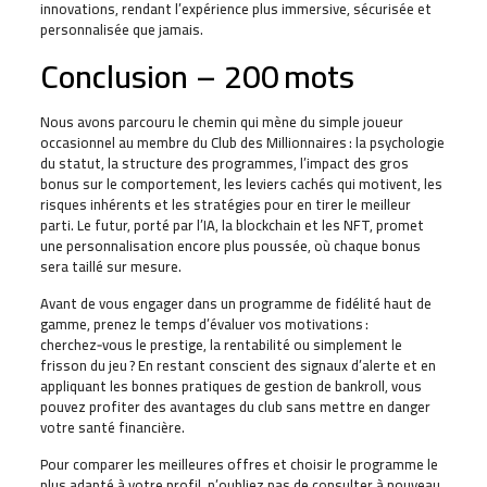
innovations, rendant l’expérience plus immersive, sécurisée et
personnalisée que jamais.
Conclusion – 200 mots
Nous avons parcouru le chemin qui mène du simple joueur
occasionnel au membre du Club des Millionnaires : la psychologie
du statut, la structure des programmes, l’impact des gros
bonus sur le comportement, les leviers cachés qui motivent, les
risques inhérents et les stratégies pour en tirer le meilleur
parti. Le futur, porté par l’IA, la blockchain et les NFT, promet
une personnalisation encore plus poussée, où chaque bonus
sera taillé sur mesure.
Avant de vous engager dans un programme de fidélité haut de
gamme, prenez le temps d’évaluer vos motivations :
cherchez‑vous le prestige, la rentabilité ou simplement le
frisson du jeu ? En restant conscient des signaux d’alerte et en
appliquant les bonnes pratiques de gestion de bankroll, vous
pouvez profiter des avantages du club sans mettre en danger
votre santé financière.
Pour comparer les meilleures offres et choisir le programme le
plus adapté à votre profil, n’oubliez pas de consulter à nouveau