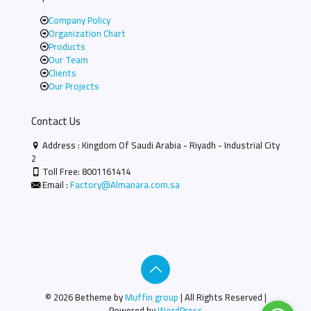
Company Policy
Organization Chart
Products
Our Team
Clients
Our Projects
Contact Us
Address : Kingdom Of Saudi Arabia - Riyadh - Industrial City
2
Toll Free:
8001161414
Email :
Factory@Almanara.com.sa
© 2026 Betheme by
Muffin group
| All Rights Reserved |
Powered by
WordPress