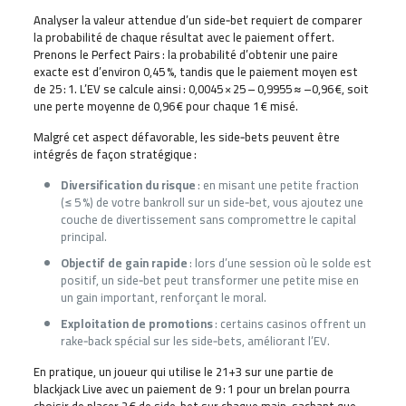
Analyser la valeur attendue d’un side‑bet requiert de comparer
la probabilité de chaque résultat avec le paiement offert.
Prenons le Perfect Pairs : la probabilité d’obtenir une paire
exacte est d’environ 0,45 %, tandis que le paiement moyen est
de 25 : 1. L’EV se calcule ainsi : 0,0045 × 25 – 0,9955 ≈ –0,96 €, soit
une perte moyenne de 0,96 € pour chaque 1 € misé.
Malgré cet aspect défavorable, les side‑bets peuvent être
intégrés de façon stratégique :
Diversification du risque
: en misant une petite fraction
(≤ 5 %) de votre bankroll sur un side‑bet, vous ajoutez une
couche de divertissement sans compromettre le capital
principal.
Objectif de gain rapide
: lors d’une session où le solde est
positif, un side‑bet peut transformer une petite mise en
un gain important, renforçant le moral.
Exploitation de promotions
: certains casinos offrent un
rake‑back spécial sur les side‑bets, améliorant l’EV.
En pratique, un joueur qui utilise le 21+3 sur une partie de
blackjack Live avec un paiement de 9 : 1 pour un brelan pourra