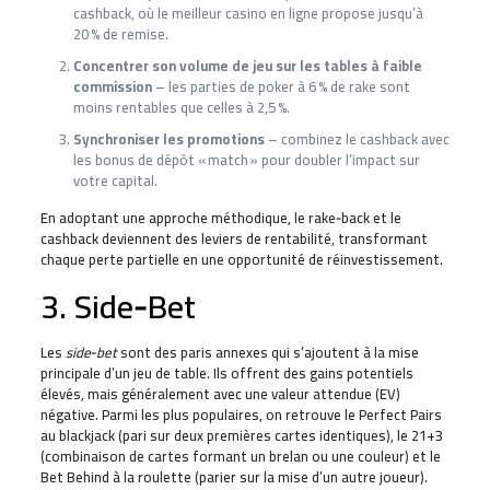
cashback, où le meilleur casino en ligne propose jusqu’à
20 % de remise.
Concentrer son volume de jeu sur les tables à faible
commission
– les parties de poker à 6 % de rake sont
moins rentables que celles à 2,5 %.
Synchroniser les promotions
– combinez le cashback avec
les bonus de dépôt « match » pour doubler l’impact sur
votre capital.
En adoptant une approche méthodique, le rake‑back et le
cashback deviennent des leviers de rentabilité, transformant
chaque perte partielle en une opportunité de réinvestissement.
3. Side‑Bet
Les
side‑bet
sont des paris annexes qui s’ajoutent à la mise
principale d’un jeu de table. Ils offrent des gains potentiels
élevés, mais généralement avec une valeur attendue (EV)
négative. Parmi les plus populaires, on retrouve le Perfect Pairs
au blackjack (pari sur deux premières cartes identiques), le 21+3
(combinaison de cartes formant un brelan ou une couleur) et le
Bet Behind à la roulette (parier sur la mise d’un autre joueur).