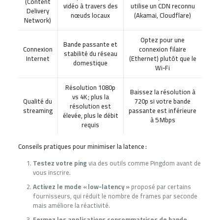
(Content
vidéo à travers des
utilise un CDN reconnu
Delivery
nœuds locaux
(Akamai, Cloudflare)
Network)
Optez pour une
Bande passante et
Connexion
connexion filaire
stabilité du réseau
Internet
(Ethernet) plutôt que le
domestique
Wi‑Fi
Résolution 1080p
Baissez la résolution à
vs 4K ; plus la
Qualité du
720p si votre bande
résolution est
streaming
passante est inférieure
élevée, plus le débit
à 5 Mbps
requis
Conseils pratiques pour minimiser la latence :
Testez votre ping
via des outils comme Pingdom avant de
vous inscrire.
Activez le mode « low‑latency »
proposé par certains
fournisseurs, qui réduit le nombre de frames par seconde
mais améliore la réactivité.
Fermez les applications consommatrices de bande