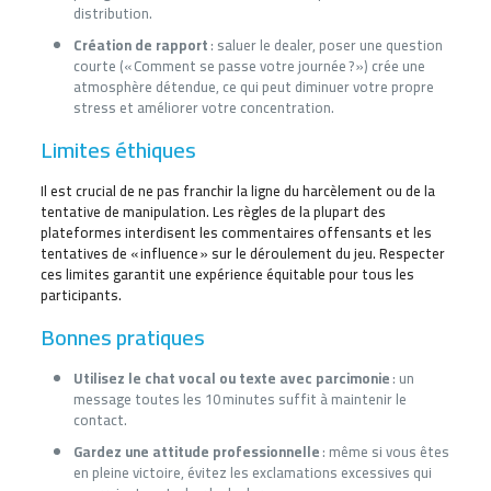
distribution.
Création de rapport
: saluer le dealer, poser une question
courte (« Comment se passe votre journée ? ») crée une
atmosphère détendue, ce qui peut diminuer votre propre
stress et améliorer votre concentration.
Limites éthiques
Il est crucial de ne pas franchir la ligne du harcèlement ou de la
tentative de manipulation. Les règles de la plupart des
plateformes interdisent les commentaires offensants et les
tentatives de « influence » sur le déroulement du jeu. Respecter
ces limites garantit une expérience équitable pour tous les
participants.
Bonnes pratiques
Utilisez le chat vocal ou texte avec parcimonie
: un
message toutes les 10 minutes suffit à maintenir le
contact.
Gardez une attitude professionnelle
: même si vous êtes
en pleine victoire, évitez les exclamations excessives qui