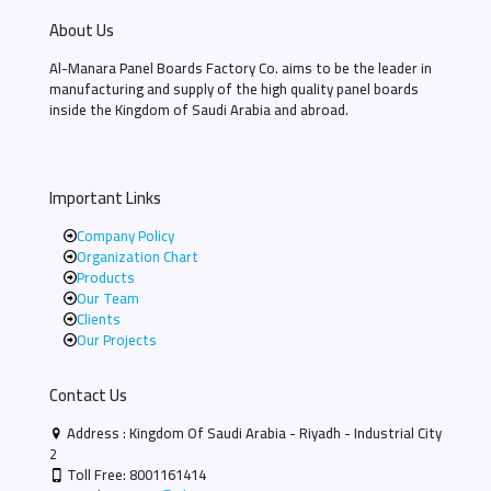
About Us
Al-Manara Panel Boards Factory Co. aims to be the leader in
manufacturing and supply of the high quality panel boards
inside the Kingdom of Saudi Arabia and abroad.
Important Links
Company Policy
Organization Chart
Products
Our Team
Clients
Our Projects
Contact Us
Address : Kingdom Of Saudi Arabia - Riyadh - Industrial City
2
Toll Free:
8001161414