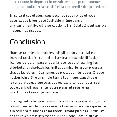
Testez le dépôt et le retrait
avec une petite somme
pour confirmer la rapidité et la conformité des procédures.
En suivant ces étapes, vous sécurisez vos fonds et vous
assurez que le jeu reste équitable, même dans un
environnement live où la perception d’immédiateté peut parfois
masquer les risques.
Conclusion
Nous venons de parcourir les huit piliers du vocabulaire du
live‑casino : du rôle central du live‑dealer aux subtilités des
licences de jeu, en passant par la latence du streaming, les
side‑bets, le rake‑back, les limites de mise, le jargon propre à
chaque jeu et les mécanismes de protection du joueur. Chaque
notion, loin d’être un simple terme technique, constitue un
levier stratégique que vous pouvez exploiter pour optimiser
votre bankroll, augmenter votre plaisir et réduire les
incertitudes liées au jeu en ligne.
En intégrant ce lexique dans votre routine de préparation, vous
transformerez chaque session de live‑casino en une expérience
à la fois divertissante et méthodiquement planifiée. N’oubliez
pas de revenir régulièrement sur The Drone.Com, le site de