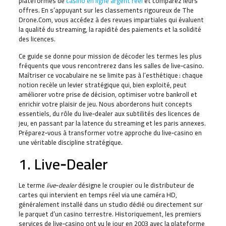
plateformes de
casino en ligne argent réel
et comparez leurs
offres. En s’appuyant sur les classements rigoureux de The
Drone.Com, vous accédez à des revues impartiales qui évaluent
la qualité du streaming, la rapidité des paiements et la solidité
des licences.
Ce guide se donne pour mission de décoder les termes les plus
fréquents que vous rencontrerez dans les salles de live‑casino.
Maîtriser ce vocabulaire ne se limite pas à l’esthétique : chaque
notion recèle un levier stratégique qui, bien exploité, peut
améliorer votre prise de décision, optimiser votre bankroll et
enrichir votre plaisir de jeu. Nous aborderons huit concepts
essentiels, du rôle du live‑dealer aux subtilités des licences de
jeu, en passant par la latence du streaming et les paris annexes.
Préparez‑vous à transformer votre approche du live‑casino en
une véritable discipline stratégique.
1. Live‑Dealer
Le terme
live‑dealer
désigne le croupier ou le distributeur de
cartes qui intervient en temps réel via une caméra HD,
généralement installé dans un studio dédié ou directement sur
le parquet d’un casino terrestre. Historiquement, les premiers
services de live‑casino ont vu le jour en 2003 avec la plateforme