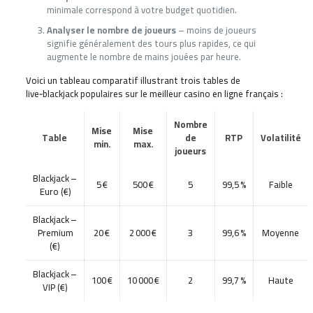
minimale correspond à votre budget quotidien.
Analyser le nombre de joueurs
– moins de joueurs
signifie généralement des tours plus rapides, ce qui
augmente le nombre de mains jouées par heure.
Voici un tableau comparatif illustrant trois tables de
live‑blackjack populaires sur le meilleur casino en ligne français :
Nombre
Mise
Mise
Table
de
RTP
Volatilité
min.
max.
joueurs
Blackjack –
5 €
500 €
5
99,5 %
Faible
Euro (€)
Blackjack –
Premium
20 €
2 000 €
3
99,6 %
Moyenne
(€)
Blackjack –
100 €
10 000 €
2
99,7 %
Haute
VIP (€)