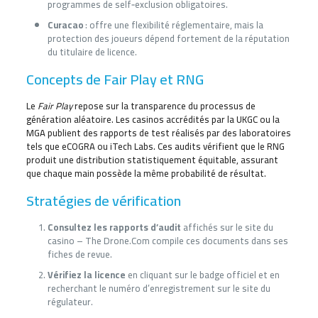
programmes de self‑exclusion obligatoires.
Curacao
: offre une flexibilité réglementaire, mais la
protection des joueurs dépend fortement de la réputation
du titulaire de licence.
Concepts de Fair Play et RNG
Le
Fair Play
repose sur la transparence du processus de
génération aléatoire. Les casinos accrédités par la UKGC ou la
MGA publient des rapports de test réalisés par des laboratoires
tels que eCOGRA ou iTech Labs. Ces audits vérifient que le RNG
produit une distribution statistiquement équitable, assurant
que chaque main possède la même probabilité de résultat.
Stratégies de vérification
Consultez les rapports d’audit
affichés sur le site du
casino – The Drone.Com compile ces documents dans ses
fiches de revue.
Vérifiez la licence
en cliquant sur le badge officiel et en
recherchant le numéro d’enregistrement sur le site du
régulateur.