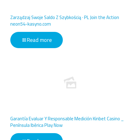
Zarządzaj Swoje Saldo Z Szybkością · PL Join the Action
neon54-kasyno.com
Read more
Garantía Evaluar Y Responsable Medición Kinbet Casino _
Península Ibérica Play Now