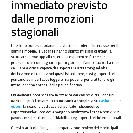
immediato previsto
dalle promozioni
stagionali
Il periodo post‑capodanno ha visto esplodere l’interesse per il
gaming mobile: le vacanze hanno spinto migliaia di utenti a
scaricare nuove app alla ricerca di esperienze fluide che
potessero accompagnare i primi giorni dell’anno nuovo. La rete
cellulare è ormai capace di supportare streaming ad alta
definizione e transazioni quasi istantanee, così gli operatori
puntano su interfacce leggere ma potenti per trattenere gli
utenti appena tornati dalla pausa festiva.
Chi desidera confrontare le offerte dei casinò oltre i confini
nazionali può trovare una panoramica completa su
casino online
esteri
, la sezione dedicata del portale indipendente
Esportsinsider.Com dove vengono analizzate licenze non AAMS,
payout medi e criteri d’affidabilità degli operatori internazionali.
Questo articolo funge da comparazione‑review delle principali