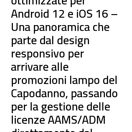
ottimizzate per
Android 12 e iOS 16 –
Una panoramica che
parte dal design
responsivo per
arrivare alle
promozioni lampo del
Capodanno, passando
per la gestione delle
licenze AAMS/ADM