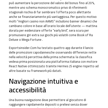
può aumentare la percezione del valore del bonus fino al 20 %,
mentre uno schema monocromatico privo di riferimenti
stagionali rischia di far sembrare l’offerta poco allettante
anche se finanziariamente più vantaggiosa. Per questo motivo
molti “migliori casino non AAMS” includono banner dinamici che
cambiano colore in base all’orario locale dell’utente — mattina
dorata per evidenziare offerte “early bird”, sera scura per
promuovere giri extra sui giochi più volatili come Book of Ra
Deluxe o Mega Fortune .
Esportsinsider.Com ha testato quattro app durante il lancio
delle promozioni capodannesche osservando differenze nette
nella velocità percettiva della prima schermata: la classifica
vedeva prima posizionata una piattaforma italiana con motore
React Native ottimizzato tramite Hermes JS engine rispetto ad
altre basate su framework più datati.
Navigazione intuitiva e
accessibilità
Una buona navigazione deve permettere al giocatore di
raggiungere rapidamente depositi o prelievi senza dover