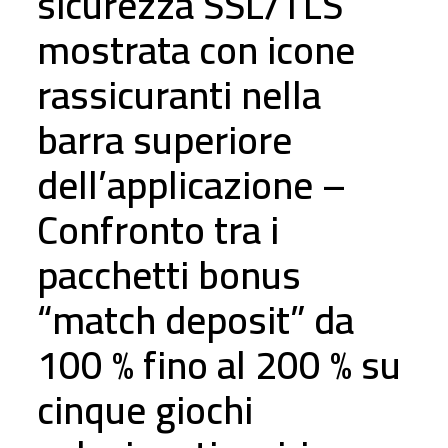
sicurezza SSL/TLS
mostrata con icone
rassicuranti nella
barra superiore
dell’applicazione –
Confronto tra i
pacchetti bonus
“match deposit” da
100 % fino al 200 % su
cinque giochi