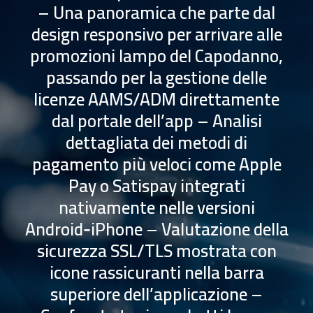
– Una panoramica che parte dal
design responsivo per arrivare alle
promozioni lampo del Capodanno,
passando per la gestione delle
licenze AAMS/ADM direttamente
dal portale dell’app – Analisi
dettagliata dei metodi di
pagamento più veloci come Apple
Pay o Satispay integrati
nativamente nelle versioni
Android‑iPhone – Valutazione della
sicurezza SSL/TLS mostrata con
icone rassicuranti nella barra
superiore dell’applicazione –