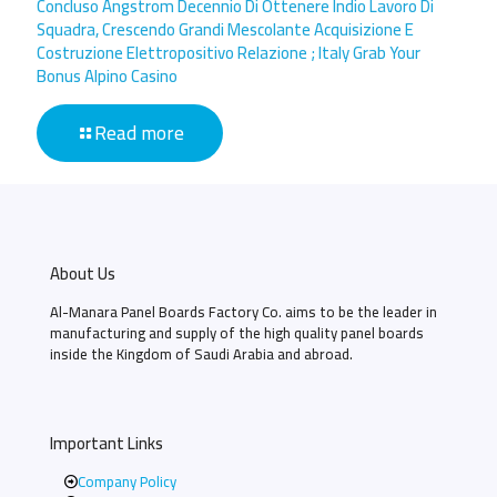
Concluso Angstrom Decennio Di Ottenere Indio Lavoro Di
Squadra, Crescendo Grandi Mescolante Acquisizione E
Costruzione Elettropositivo Relazione ; Italy Grab Your
Bonus Alpino Casino
Read more
About Us
Al-Manara Panel Boards Factory Co. aims to be the leader in
manufacturing and supply of the high quality panel boards
inside the Kingdom of Saudi Arabia and abroad.
Important Links
Company Policy