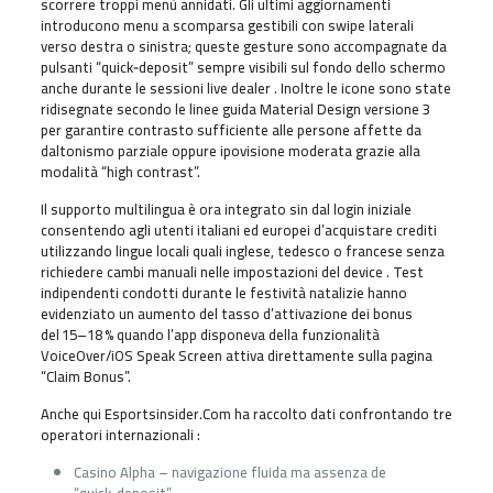
scorrere troppi menù annidati. Gli ultimi aggiornamenti
introducono menu a scomparsa gestibili con swipe laterali
verso destra o sinistra; queste gesture sono accompagnate da
pulsanti “quick‑deposit” sempre visibili sul fondo dello schermo
anche durante le sessioni live dealer . Inoltre le icone sono state
ridisegnate secondo le linee guida Material Design versione 3
per garantire contrasto sufficiente alle persone affette da
daltonismo parziale oppure ipovisione moderata grazie alla
modalità “high contrast”.
Il supporto multilingua è ora integrato sin dal login iniziale
consentendo agli utenti italiani ed europei d’acquistare crediti
utilizzando lingue locali quali inglese, tedesco o francese senza
richiedere cambi manuali nelle impostazioni del device . Test
indipendenti condotti durante le festività natalizie hanno
evidenziato un aumento del tasso d’attivazione dei bonus
del 15–18 % quando l’app disponeva della funzionalità
VoiceOver/iOS Speak Screen attiva direttamente sulla pagina
“Claim Bonus”.
Anche qui Esportsinsider.Com ha raccolto dati confrontando tre
operatori internazionali :
Casino Alpha – navigazione fluida ma assenza de