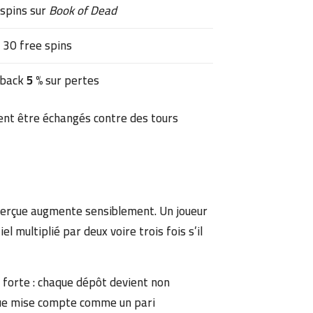
 spins sur
Book of Dead
30 free spins
hback
5 %
sur pertes
vent être échangés contre des tours
r perçue augmente sensiblement. Un joueur
multiplié par deux voire trois fois s’il
s forte : chaque dépôt devient non
que mise compte comme un pari