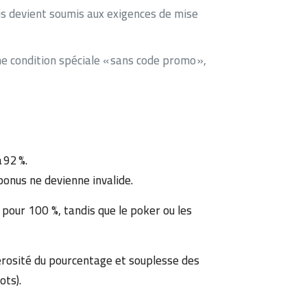
s devient soumis aux exigences de mise
ne condition spéciale « sans code promo »,
 92 %.
onus ne devienne invalide.
 pour 100 %, tandis que le poker ou les
érosité du pourcentage et souplesse des
ots).