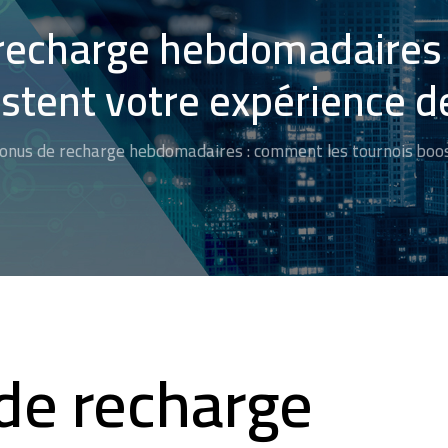
recharge hebdomadaires
stent votre expérience de
onus de recharge hebdomadaires : comment les tournois boost
de recharge