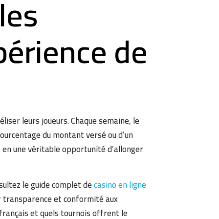
les
périence de
liser leurs joueurs. Chaque semaine, le
 pourcentage du montant versé ou d’un
 en une véritable opportunité d’allonger
sultez le guide complet de
casino en ligne
r transparence et conformité aux
rançais et quels tournois offrent le