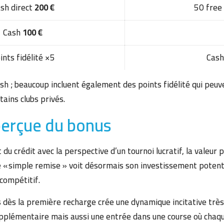
sh direct
200 €
50 free
Cash
100 €
ints fidélité ×5
Cas
sh ; beaucoup incluent également des points fidélité qui peu
ains clubs privés.
 perçue du bonus
du crédit avec la perspective d’un tournoi lucratif, la valeu
« simple remise » voit désormais son investissement potentiel 
compétitif.
es dès la première recharge crée une dynamique incitative trè
upplémentaire mais aussi une entrée dans une course où cha