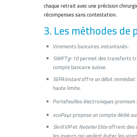
chaque retrait avec une précision chirurgi
récompenses sans contestation.
3. Les méthodes de pa
Virements bancaires instantanés :
SWIFT g‑10
permet des transferts tra
compte bancaire suisse.
SEPA Instant
offre un débit immédiat d
haute limite.
Portefeuilles électroniques premium 
ecoPayz
propose un compte dédié aux 
Skrill VIP
et
Neteller Elite
offrent des 
les joueurs qui veulent éviter les vir