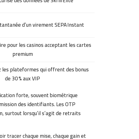
urisé des données de Skrill Elite
tantanée d’un virement SEPA Instant
re pour les casinos acceptant les cartes
premium
z les plateformes qui offrent des bonus
de 30 % aux VIP
cation forte, souvent biométrique
mission des identifiants. Les OTP
surtout lorsqu’il s’agit de retraits
voir tracer chaque mise, chaque gain et