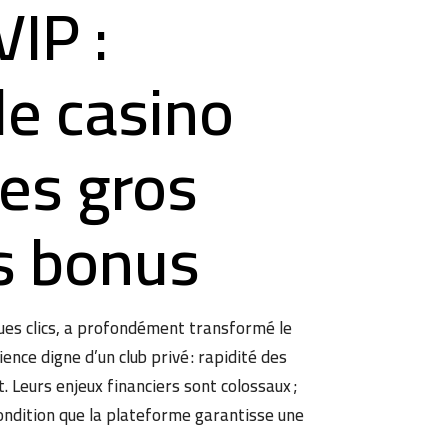
IP :
e casino
es gros
s bonus
ues clics, a profondément transformé le
nce digne d’un club privé : rapidité des
. Leurs enjeux financiers sont colossaux ;
ondition que la plateforme garantisse une