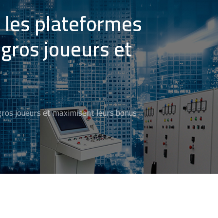
 les plateformes
gros joueurs et
ros joueurs et maximisent leurs bonus