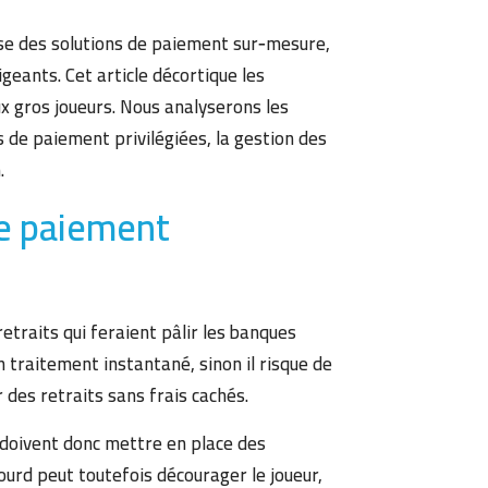
e des solutions de paiement sur‑mesure,
eants. Cet article décortique les
ux gros joueurs. Nous analyserons les
 de paiement privilégiées, la gestion des
.
de paiement
etraits qui feraient pâlir les banques
 traitement instantané, sinon il risque de
 des retraits sans frais cachés.
 doivent donc mettre en place des
ourd peut toutefois décourager le joueur,