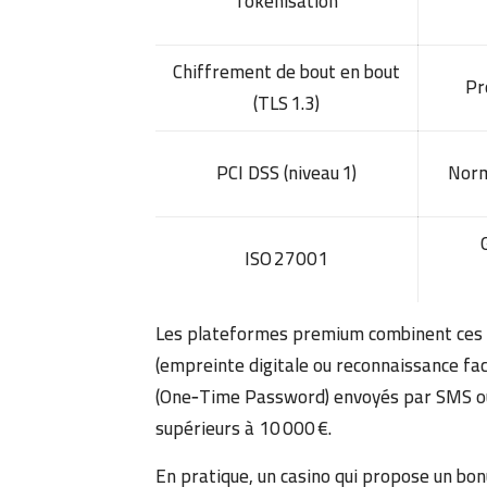
Tokenisation
Chiffrement de bout en bout
Pr
(TLS 1.3)
PCI DSS (niveau 1)
Norm
ISO 27001
Les plateformes premium combinent ces s
(empreinte digitale ou reconnaissance fac
(One‑Time Password) envoyés par SMS ou ap
supérieurs à 10 000 €.
En pratique, un casino qui propose un bonu