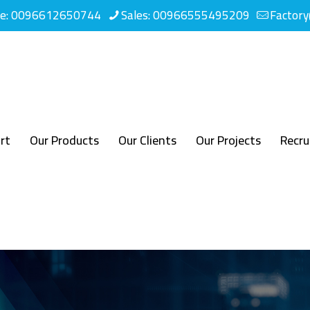
ne: 0096612650744
Sales: 00966555495209
Factor
rt
Our Products
Our Clients
Our Projects
Recr