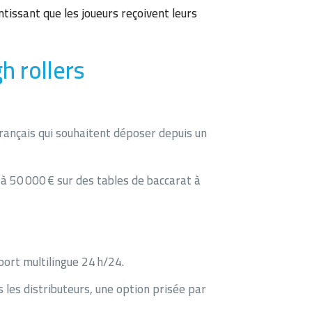
ntissant que les joueurs reçoivent leurs
h rollers
rançais qui souhaitent déposer depuis un
 à 50 000 € sur des tables de baccarat à
ort multilingue 24 h/24.
les distributeurs, une option prisée par