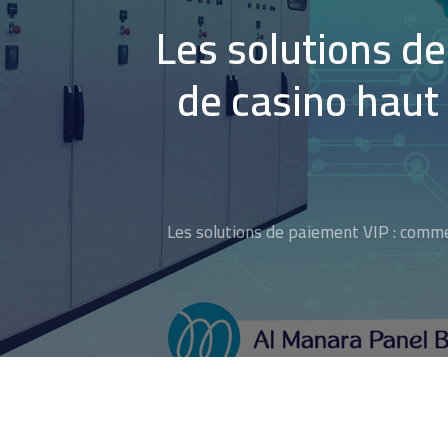
Les solutions d
de casino haut
Les solutions de paiement VIP : comm