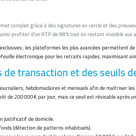
mat complet grâce à des signatures en cercle et des preuves à 
ainsi profiter d’un RTP de 88 % tout en restant invisible aux a
clusives ; les plateformes les plus avancées permettent de
feuille électronique pour les retraits rapides, maximisant ainsi 
s de transaction et des seuils de
 journaliers, hebdomadaires et mensuels afin de maîtriser le
t de 200 000 € par jour, mais ce seuil est révisable après un
 justificatif de domicile.
fonds (détection de patterns inhabituels).