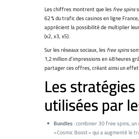
Les chiffres montrent que les
free spins
s
62 % du trafic des casinos en ligne France
apprécient la possibilité de multiplier l
(x2, x3, x5).
Sur les réseaux sociaux, les
free spins
sont
1,2 million d’impressions en 48 heures gr
partager ces offres, créant ainsi un effet v
Les stratégies 
utilisées par l
Bundles
: combiner 30 free spins, un 
« Cosmic Boost » qui a augmenté le tr