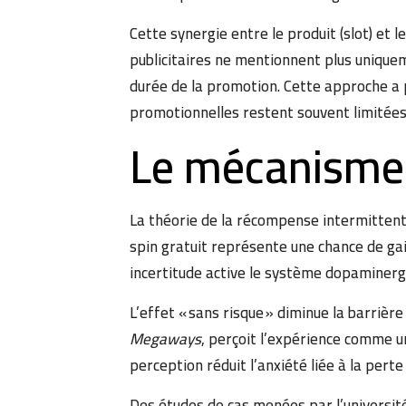
Cette synergie entre le produit (slot) et 
publicitaires ne mentionnent plus uniqueme
durée de la promotion. Cette approche a pe
promotionnelles restent souvent limitées
Le mécanisme 
La théorie de la récompense intermittente
spin gratuit représente une chance de gain
incertitude active le système dopaminerg
L’effet « sans risque » diminue la barrière
Megaways
, perçoit l’expérience comme u
perception réduit l’anxiété liée à la pert
Des études de cas menées par l’universit