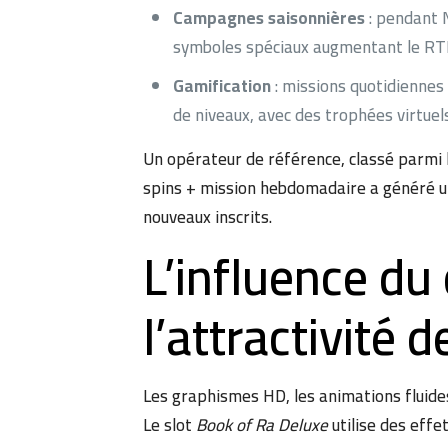
Campagnes saisonnières
: pendant N
symboles spéciaux augmentant le RTP
Gamification
: missions quotidiennes
de niveaux, avec des trophées virtuel
Un opérateur de référence, classé parmi le
spins + mission hebdomadaire a généré un
nouveaux inscrits.
L’influence du 
l’attractivité 
Les graphismes HD, les animations fluide
Le slot
Book of Ra Deluxe
utilise des effe