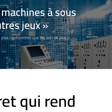
es machines à sous
tres jeux »
 plus captivantes que les autres jeux »
ret qui rend