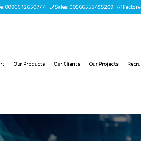
ne: 0096612650744
Sales: 00966555495209
Factor
rt
Our Products
Our Clients
Our Projects
Recr