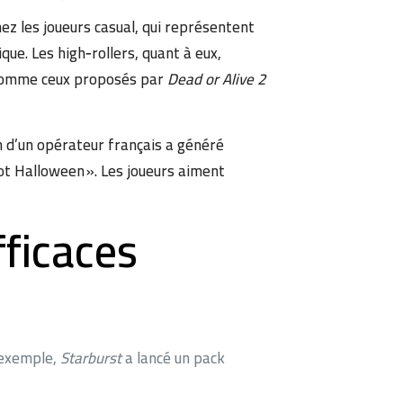
ez les joueurs casual, qui représentent
que. Les high‑rollers, quant à eux,
s, comme ceux proposés par
Dead or Alive 2
 d’un opérateur français a généré
lot Halloween ». Les joueurs aiment
fficaces
r exemple,
Starburst
a lancé un pack