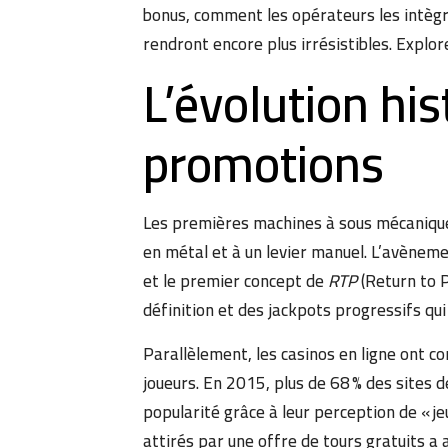
bonus, comment les opérateurs les intègr
rendront encore plus irrésistibles. Explo
L’évolution hi
promotions
Les premières machines à sous mécaniques
en métal et à un levier manuel. L’avèneme
et le premier concept de
RTP
(Return to P
définition et des jackpots progressifs qui
Parallèlement, les casinos en ligne ont 
joueurs. En 2015, plus de 68 % des sites 
popularité grâce à leur perception de « j
attirés par une offre de tours gratuits 