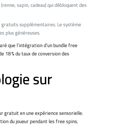
 (renne, sapin, cadeau) qui débloquent des
rs gratuits supplémentaires. Le système
ses plus généreuses.
aré que l’intégration d’un bundle free
e 18 % du taux de conversion des
logie sur
 gratuit en une expérience sensorielle.
tion du joueur pendant les free spins.