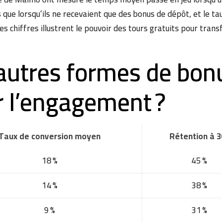
 que lorsqu’ils ne recevaient que des bonus de dépôt, et le ta
 chiffres illustrent le pouvoir des tours gratuits pour trans
 autres formes de bonu
r l’engagement ?
Taux de conversion moyen
Rétention à 30
18 %
45 %
14 %
38 %
9 %
31 %