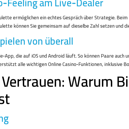
o‑Feeling am Live‑Dealer
ulette ermöglichen ein echtes Gespräch über Strategie. Beim 
lette können Sie gemeinsam auf dieselbe Zahl setzen und die 
pielen von überall
le‑App, die auf iOS und Android läuft. So können Paare auc
erstützt alle wichtigen Online Casino‑Funktionen, inklusive B
d Vertrauen: Warum Bi
st
ng