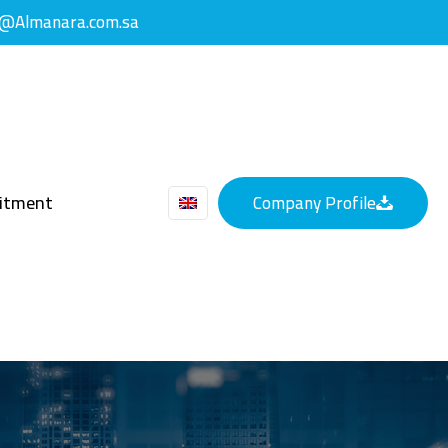
y@Almanara.com.sa
uitment
Company Profile