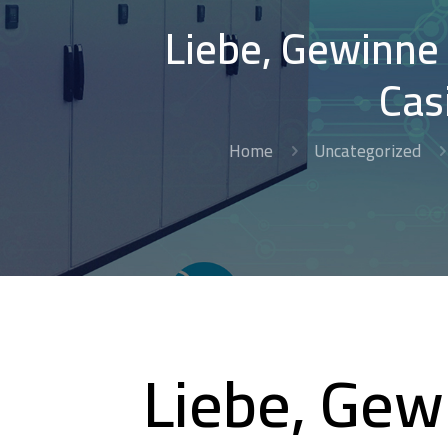
Liebe, Gewinne
Cas
Home
Uncategorized
Liebe, Ge