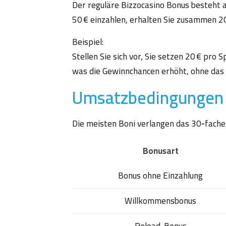
Der reguläre Bizzocasino Bonus besteht a
50 € einzahlen, erhalten Sie zusammen 2
Beispiel:
Stellen Sie sich vor, Sie setzen 20 € pro
was die Gewinnchancen erhöht, ohne das 
Umsatzbedingungen l
Die meisten Boni verlangen das 30‑fache
Bonusart
Bonus ohne Einzahlung
Willkommensbonus