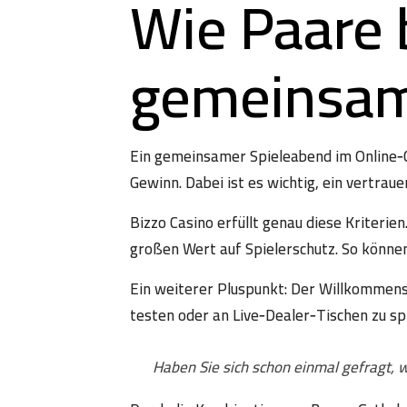
Wie Paare 
gemeinsam
Ein gemeinsamer Spieleabend im Online‑C
Gewinn. Dabei ist es wichtig, ein vertrau
Bizzo Casino erfüllt genau diese Kriterien
großen Wert auf Spielerschutz. So können 
Ein weiterer Pluspunkt: Der Willkommensb
testen oder an Live‑Dealer‑Tischen zu spi
Haben Sie sich schon einmal gefragt, 