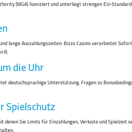
hority (MGA) lizenziert und unterliegt strengen EU‑Standards
en
sind lange Auszahlungszeiten. Bizzo Casino verarbeitet Sofo
ill.
um die Uhr
bietet deutschsprachige Unterstützung. Fragen zu Bonusbedin
r Spielschutz
mit denen Sie Limits für Einzahlungen, Verluste und Spielzeit
halten.