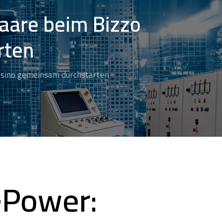
aare beim Bizzo
rten
asino gemeinsam durchstarten
‑Power: