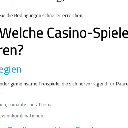
25×
Sie die Bedingungen schneller erreichen.
 Welche Casino‑Spiel
ren?
egien
 oder gemeinsame Freispiele, die sich hervorragend für Paare
.
nien, romantisches Thema.
 Gewinnkombinationen.