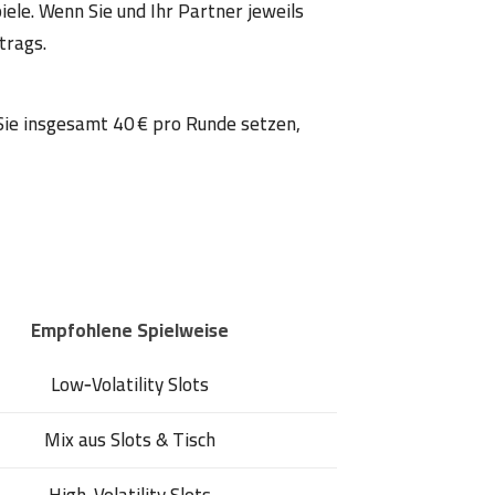
ele. Wenn Sie und Ihr Partner jeweils
trags.
 Sie insgesamt 40 € pro Runde setzen,
Empfohlene Spielweise
Low‑Volatility Slots
Mix aus Slots & Tisch