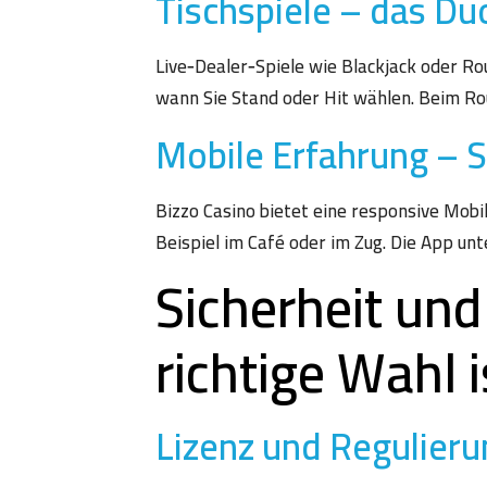
Tischspiele – das Du
Live‑Dealer‑Spiele wie Blackjack oder Ro
wann Sie Stand oder Hit wählen. Beim Rou
Mobile Erfahrung – S
Bizzo Casino bietet eine responsive Mobi
Beispiel im Café oder im Zug. Die App unt
Sicherheit un
richtige Wahl i
Lizenz und Regulieru