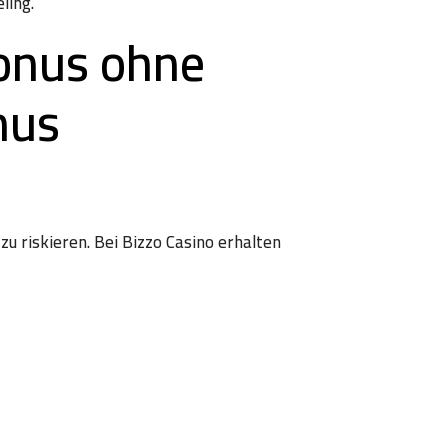
ling.
onus ohne
nus
zu riskieren. Bei Bizzo Casino erhalten