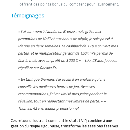
offrent des points bonus qui comptent pour l’avancement.
Témoignages
« J’ai commencé l’année en Bronze, mais grâce aux
promotions de Noël et aux bonus de dépôt, je suis passé à
Platine en deux semaines. Le cashback de 12 % a couvert mes
pertes, et le multiplicateur garanti de 150 x m’a permis de
finir le mois avec un profit de 3 200 €. »
– Léa, 28 ans, joueuse
régulière sur Rocalia.Fr.
« En tant que Diamant, j’ai accès à un analyste qui me
conseille les meilleures heures de jeu. Avec ses
recommandations, j’ai maximisé mes gains pendant le
réveillon, tout en respectant mes limites de perte. »
–
Thomas, 42 ans, joueur professionnel.
Ces retours illustrent comment le statut VIP, combiné à une
gestion du risque rigoureuse, transforme les sessions festives