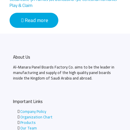
Play & Claim
Read more
About Us
Al-Manara Panel Boards Factory Co. aims to be the leader in
manufacturing and supply of the high quality panel boards
inside the Kingdom of Saudi Arabia and abroad.
Important Links
Company Policy
Organization Chart
Products
Our Team