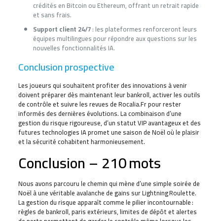
crédités en Bitcoin ou Ethereum, offrant un retrait rapide
et sans frais.
Support client 24/7
: les plateformes renforceront leurs
équipes multilingues pour répondre aux questions sur les
nouvelles fonctionnalités IA.
Conclusion prospective
Les joueurs qui souhaitent profiter des innovations à venir
doivent préparer dès maintenant leur bankroll, activer les outils
de contrôle et suivre les revues de Rocalia.Fr pour rester
informés des dernières évolutions. La combinaison d’une
gestion du risque rigoureuse, d’un statut VIP avantageux et des
futures technologies IA promet une saison de Noël où le plaisir
et la sécurité cohabitent harmonieusement.
Conclusion – 210 mots
Nous avons parcouru le chemin qui mène d’une simple soirée de
Noël à une véritable avalanche de gains sur Lightning Roulette.
La gestion du risque apparaît comme le pilier incontournable :
règles de bankroll, paris extérieurs, limites de dépôt et alertes