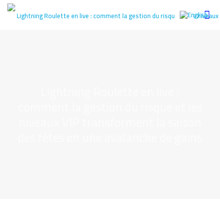
Lightning Roulette en live :
comment la gestion du risque et les
niveaux VIP transforment la saison
des fêtes en une avalanche de gains