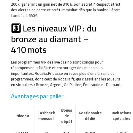
200 x, générant un gain net de 310 €. Son secret ? Respect strict
des alertes de perte et arrêt immédiat dès que la bankroll était
tombée à 650 €.
3️⃣ Les niveaux VIP : du
bronze au diamant –
410 mots
Les programmes VIP des live casino sont conçus pour
récompenser la fidélité et encourager des mises plus
importantes. Rocalia.Fr passe en revue plus d’une dizaine de
programmes, dont ceux de Rocalia.fr, qui classifient les joueurs
en six paliers : Bronze, Argent, Or, Platine, Émeraude et Diamant.
Avantages par palier
Bonus
Cashback
Gestionnaire
Invitations
Niveau
de
mensuel
dédié
spéciales
dépôt