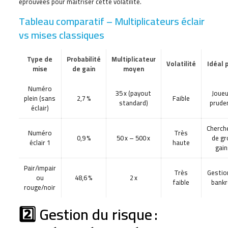
éprouvées pour maîtriser cette volatilité.
Tableau comparatif – Multiplicateurs éclair
vs mises classiques
Type de
Probabilité
Multiplicateur
Volatilité
Idéal 
mise
de gain
moyen
Numéro
35 x (payout
Joueu
plein (sans
2,7 %
Faible
standard)
prude
éclair)
Cherch
Numéro
Très
0,9 %
50 x – 500 x
de gr
éclair 1
haute
gain
Pair/impair
Très
Gestio
ou
48,6 %
2 x
faible
bankr
rouge/noir
2️⃣ Gestion du risque :