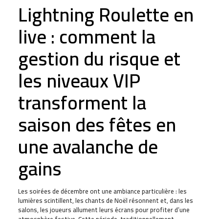
Lightning Roulette en
live : comment la
gestion du risque et
les niveaux VIP
transforment la
saison des fêtes en
une avalanche de
gains
Les soirées de décembre ont une ambiance particulière : les
lumières scintillent, les chants de Noël résonnent et, dans les
salons, les joueurs allument leurs écrans pour profiter d’une