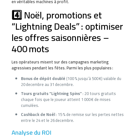
en véritables machines à profit.
4️⃣ Noël, promotions et
“Lightning Deals” : optimiser
les offres saisonnières –
400 mots
Les opérateurs misent sur des campagnes marketing
agressives pendant les fêtes. Parmi les plus populaires :
Bonus de dépôt doublé
(100 % jusqu’à 500 €) valable du
20 decembre au 31 decembre.
Tours gratuits “Lightning Spins”
: 20 tours gratuits
chaque fois que le joueur atteint 1 000 € de mises
cumulées.
Cashback de Noël
: 15 % de remise sur les pertes nettes
entre le 24 et le 26 decembre.
Analyse du ROI