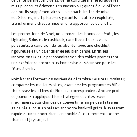
de perte permettent de garder le contrôle même lorsque les
multiplicateurs éclatent. Les niveaux VIP, quant à eux, offrent
des outils supplémentaires – cashback, limites de mise
supérieures, multiplicateurs garantis – qui, bien exploités,
transforment chaque mise en une opportunité de profit.
Les promotions de Noël, notamment les bonus de dépôt, les
Lightning Spins et le cashback, constituent des leviers
puissants, à condition de les aborder avec une checklist
rigoureuse et un calendrier de jeu bien pensé. Enfin, les
innovations IA et la personnalisation des tables promettent
une expérience encore plus immersive et sécurisée pour les
fêtes à venir.
Prêt à transformer vos soirées de décembre ? Visitez Rocalia.Fr,
comparez les meilleurs sites, examinez les programmes VIP et
choisissez les offres de Noël qui correspondent à votre profil
de joueur. En appliquant les stratégies décrites, vous
maximiserez vos chances de convertir la magie des fêtes en
gains réels, tout en préservant votre bankroll grâce à un retrait
rapide et un support client disponible à tout moment. Bonne
chance et joyeux jeu !