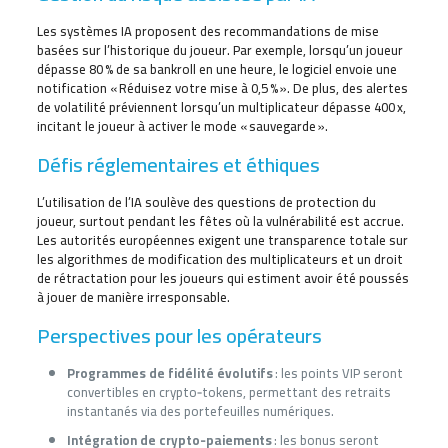
Les systèmes IA proposent des recommandations de mise
basées sur l’historique du joueur. Par exemple, lorsqu’un joueur
dépasse 80 % de sa bankroll en une heure, le logiciel envoie une
notification « Réduisez votre mise à 0,5 % ». De plus, des alertes
de volatilité préviennent lorsqu’un multiplicateur dépasse 400 x,
incitant le joueur à activer le mode « sauvegarde ».
Défis réglementaires et éthiques
L’utilisation de l’IA soulève des questions de protection du
joueur, surtout pendant les fêtes où la vulnérabilité est accrue.
Les autorités européennes exigent une transparence totale sur
les algorithmes de modification des multiplicateurs et un droit
de rétractation pour les joueurs qui estiment avoir été poussés
à jouer de manière irresponsable.
Perspectives pour les opérateurs
Programmes de fidélité évolutifs
: les points VIP seront
convertibles en crypto‑tokens, permettant des retraits
instantanés via des portefeuilles numériques.
Intégration de crypto‑paiements
: les bonus seront