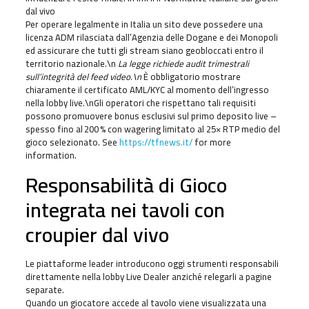
dal vivo
Per operare legalmente in Italia un sito deve possedere una
licenza ADM rilasciata dall’Agenzia delle Dogane e dei Monopoli
ed assicurare che tutti gli stream siano geobloccati entro il
territorio nazionale.\n
La legge richiede audit trimestrali
sull’integrità del feed video.\n
È obbligatorio mostrare
chiaramente il certificato AML/KYC al momento dell’ingresso
nella lobby live.\nGli operatori che rispettano tali requisiti
possono promuovere bonus esclusivi sul primo deposito live –
spesso fino al 200 % con wagering limitato al 25× RTP medio del
gioco selezionato. See
https://tfnews.it/
for more
information.
Responsabilità di Gioco
integrata nei tavoli con
croupier dal vivo
Le piattaforme leader introducono oggi strumenti responsabili
direttamente nella lobby Live Dealer anziché relegarli a pagine
separate.
Quando un giocatore accede al tavolo viene visualizzata una