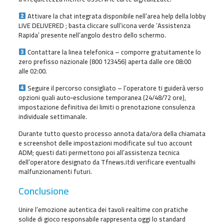
Attivare la chat integrata disponibile nell’area help della lobby
LIVE DELIVERED ; basta cliccare sull’icona verde ‘Assistenza
Rapida’ presente nell’angolo destro dello schermo.
Contattare la linea telefonica – comporre gratuitamente lo
zero prefisso nazionale (800 123456) aperta dalle ore 08:00
alle 02:00.
Seguire il percorso consigliato – l’operatore ti guiderà verso
opzioni quali auto‐esclusione temporanea (24/48/72 ore),
impostazione definitiva dei limiti o prenotazione consulenza
individuale settimanale.
Durante tutto questo processo annota data/ora della chiamata
e screenshot delle impostazioni modificate sul tuo account
ADM; questi dati permettono poi all’assistenza tecnica
dell’opera­tore de­signa­to da Tfnews.it​di verificare eventual​hi
malfunzionamenti futuri.
Conclusione
Unire l’emozione autentica dei tavoli real­time con pratiche
solide di gioco responsabile rappresenta oggi lo standard