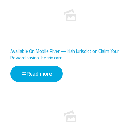
Available On Mobile River — Irish jurisdiction Claim Your
Reward casino-betrix.com
Read more