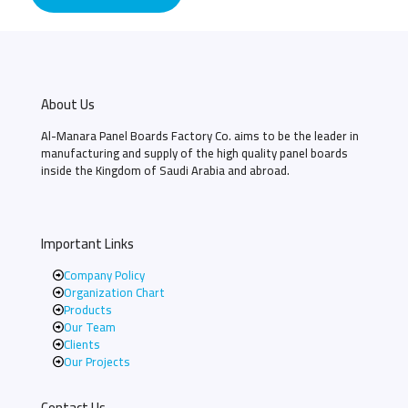
About Us
Al-Manara Panel Boards Factory Co. aims to be the leader in
manufacturing and supply of the high quality panel boards
inside the Kingdom of Saudi Arabia and abroad.
Important Links
Company Policy
Organization Chart
Products
Our Team
Clients
Our Projects
Contact Us