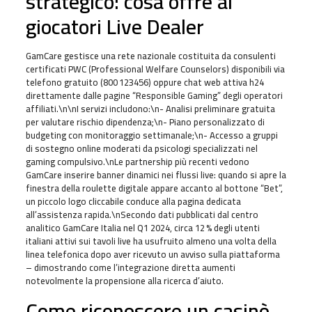
strategico: cosa offre ai
giocatori Live Dealer
GamCare gestisce una rete nazionale costituita da consulenti
certificati PWC (Professional Welfare Counselors) disponibili via
telefono gratuito (800 123456) oppure chat web attiva h24
direttamente dalle pagine “Responsible Gaming” degli operatori
affiliati.\n\nI servizi includono:\n- Analisi preliminare gratuita
per valutare rischio dipendenza;\n- Piano personalizzato di
budgeting con monitoraggio settimanale;\n- Accesso a gruppi
di sostegno online moderati da psicologi specializzati nel
gaming compulsivo.\nLe partnership più recenti vedono
GamCare inserire banner dinamici nei flussi live: quando si apre la
finestra della roulette digitale appare accanto al bottone “Bet”,
un piccolo logo cliccabile conduce alla pagina dedicata
all’assistenza rapida.\nSecondo dati pubblicati dal centro
analitico GamCare Italia nel Q1 2024, circa 12 % degli utenti
italiani attivi sui tavoli live ha usufruito almeno una volta della
linea telefonica dopo aver ricevuto un avviso sulla piattaforma
– dimostrando come l’integrazione diretta aumenti
notevolmente la propensione alla ricerca d’aiuto.
Come riconoscere un casinò