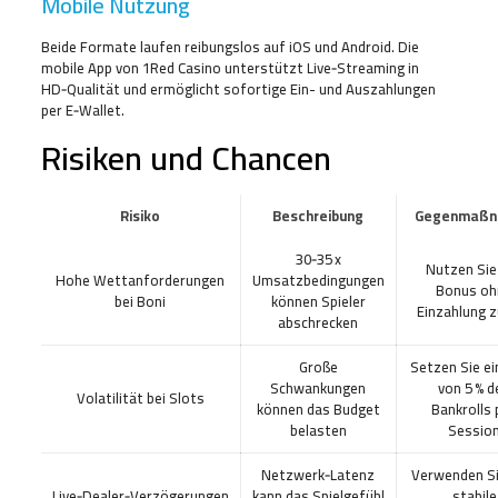
Mobile Nutzung
Beide Formate laufen reibungslos auf iOS und Android. Die
mobile App von 1Red Casino unterstützt Live‑Streaming in
HD‑Qualität und ermöglicht sofortige Ein- und Auszahlungen
per E‑Wallet.
Risiken und Chancen
Risiko
Beschreibung
Gegenmaßn
30‑35 x
Nutzen Sie
Hohe Wettanforderungen
Umsatzbedingungen
Bonus oh
bei Boni
können Spieler
Einzahlung 
abschrecken
Große
Setzen Sie ei
Schwankungen
von 5 % d
Volatilität bei Slots
können das Budget
Bankrolls 
belasten
Sessio
Netzwerk‑Latenz
Verwenden Si
Live‑Dealer‑Verzögerungen
kann das Spielgefühl
stabile