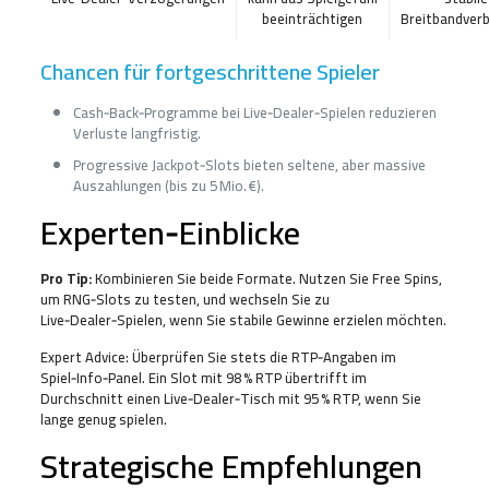
beeinträchtigen
Breitbandver
Chancen für fortgeschrittene Spieler
Cash‑Back‑Programme bei Live‑Dealer‑Spielen reduzieren
Verluste langfristig.
Progressive Jackpot‑Slots bieten seltene, aber massive
Auszahlungen (bis zu 5 Mio. €).
Experten‑Einblicke
Pro Tip:
Kombinieren Sie beide Formate. Nutzen Sie Free Spins,
um RNG‑Slots zu testen, und wechseln Sie zu
Live‑Dealer‑Spielen, wenn Sie stabile Gewinne erzielen möchten.
Expert Advice: Überprüfen Sie stets die RTP‑Angaben im
Spiel‑Info‑Panel. Ein Slot mit 98 % RTP übertrifft im
Durchschnitt einen Live‑Dealer‑Tisch mit 95 % RTP, wenn Sie
lange genug spielen.
Strategische Empfehlungen