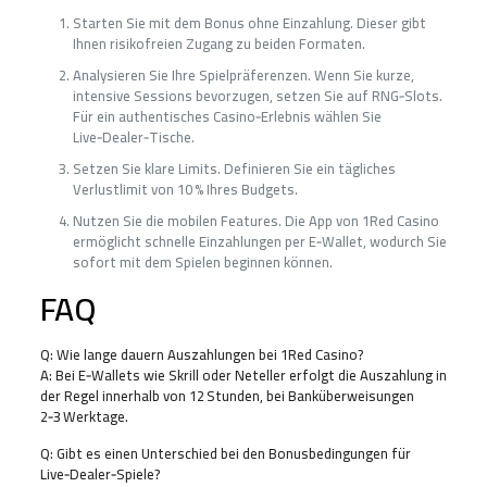
Starten Sie mit dem Bonus ohne Einzahlung. Dieser gibt
Ihnen risikofreien Zugang zu beiden Formaten.
Analysieren Sie Ihre Spielpräferenzen. Wenn Sie kurze,
intensive Sessions bevorzugen, setzen Sie auf RNG‑Slots.
Für ein authentisches Casino‑Erlebnis wählen Sie
Live‑Dealer‑Tische.
Setzen Sie klare Limits. Definieren Sie ein tägliches
Verlustlimit von 10 % Ihres Budgets.
Nutzen Sie die mobilen Features. Die App von 1Red Casino
ermöglicht schnelle Einzahlungen per E‑Wallet, wodurch Sie
sofort mit dem Spielen beginnen können.
FAQ
Q: Wie lange dauern Auszahlungen bei 1Red Casino?
A: Bei E‑Wallets wie Skrill oder Neteller erfolgt die Auszahlung in
der Regel innerhalb von 12 Stunden, bei Banküberweisungen
2‑3 Werktage.
Q: Gibt es einen Unterschied bei den Bonusbedingungen für
Live‑Dealer‑Spiele?