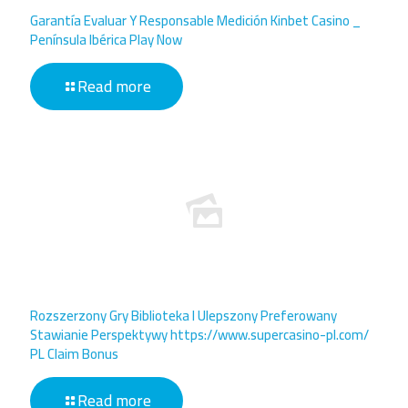
Garantía Evaluar Y Responsable Medición Kinbet Casino _
Península Ibérica Play Now
Read more
Rozszerzony Gry Biblioteka I Ulepszony Preferowany
Stawianie Perspektywy https://www.supercasino-pl.com/
PL Claim Bonus
Read more