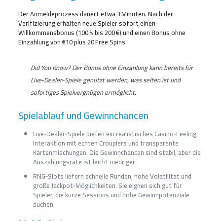
Der Anmeldeprozess dauert etwa 3 Minuten. Nach der
Verifizierung erhalten neue Spieler sofort einen
Willkommensbonus (100 % bis 200 €) und einen Bonus ohne
Einzahlung von €10 plus 20 Free Spins.
Did You Know? Der Bonus ohne Einzahlung kann bereits für
Live‑Dealer‑Spiele genutzt werden, was selten ist und
sofortiges Spielvergnügen ermöglicht.
Spielablauf und Gewinnchancen
Live‑Dealer‑Spiele bieten ein realistisches Casino‑Feeling,
Interaktion mit echten Croupiers und transparente
Kartenmischungen. Die Gewinnchancen sind stabil, aber die
Auszahlungsrate ist leicht niedriger.
RNG‑Slots liefern schnelle Runden, hohe Volatilität und
große Jackpot‑Möglichkeiten. Sie eignen sich gut für
Spieler, die kurze Sessions und hohe Gewinnpotenziale
suchen.