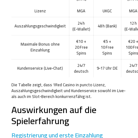
Lizenz
MGA
UKGC
MGA
24 h
12 h
Auszahlungsgeschwindigkeit
48 h (Bank)
(E‑Wallet)
(E‑Wall
€10 +
€5 +
€20 
Maximale Bonus ohne
20 Free
10 Free
100 Fr
Einzahlung
Spins
Spins
Spin
24/7
24/7
Kundenservice (Live‑Chat)
9‑17 Uhr DE
deutsch
deuts
Die Tabelle zeigt, dass 1Red Casino in puncto Lizenz,
Auszahlungsgeschwindigkeit und Kundenservice sowohl im Live‑
als auch im Slot‑Bereich konkurrenzfähig ist.
Auswirkungen auf die
Spielerfahrung
Registrierung und erste Einzahlung