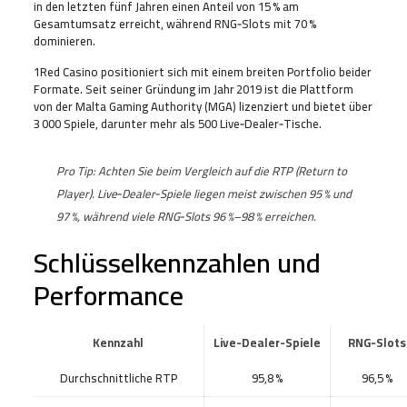
in den letzten fünf Jahren einen Anteil von 15 % am
Gesamtumsatz erreicht, während RNG‑Slots mit 70 %
dominieren.
1Red Casino positioniert sich mit einem breiten Portfolio beider
Formate. Seit seiner Gründung im Jahr 2019 ist die Plattform
von der Malta Gaming Authority (MGA) lizenziert und bietet über
3 000 Spiele, darunter mehr als 500 Live‑Dealer‑Tische.
Pro Tip: Achten Sie beim Vergleich auf die
RTP
(Return to
Player). Live‑Dealer‑Spiele liegen meist zwischen 95 % und
97 %, während viele RNG‑Slots 96 %–98 % erreichen.
Schlüsselkennzahlen und
Performance
Kennzahl
Live‑Dealer‑Spiele
RNG‑Slots
Durchschnittliche RTP
95,8 %
96,5 %