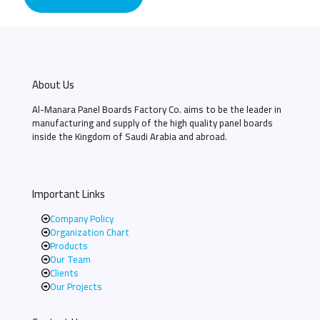
About Us
Al-Manara Panel Boards Factory Co. aims to be the leader in
manufacturing and supply of the high quality panel boards
inside the Kingdom of Saudi Arabia and abroad.
Important Links
Company Policy
Organization Chart
Products
Our Team
Clients
Our Projects