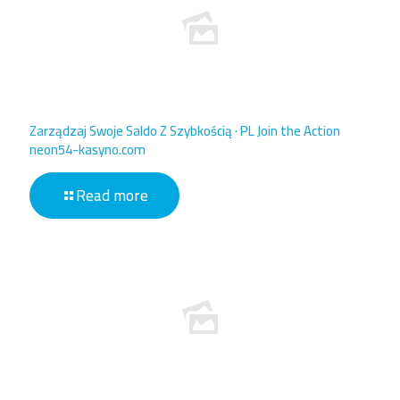
Zarządzaj Swoje Saldo Z Szybkością · PL Join the Action
neon54-kasyno.com
Read more