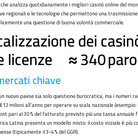
 che analizza quotidianamente i migliori casinò online del mon
ve regionali e le tecnologie che permettono una trasmissione
plicemente una questione di buona volontà commerciale.
ocalizzazione dei casinò
lle licenze ≈ 340 paro
 mercati chiave
 un nuovo paese sia solo questione burocratica, ma i numeri r
€12 milioni all’anno per operare su scala nazionale (esempio: 
t pari al 30 % del fatturato previsto più una tassa annuale fi
a Latina presenta un modello misto: il costo iniziale è più 
esse (tipicamente il 3‑4 % del GGR).