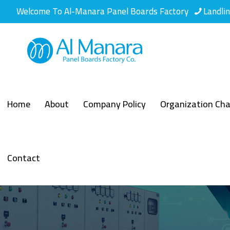
Welcome To Al-Manara Panel Boards Factory
Landli
Home
About
Company Policy
Organization Cha
Contact