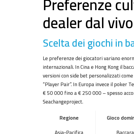
Preferenze cul
dealer dal viv
Scelta dei giochi in b
Le preferenze dei giocatori variano enorm
internazionali. In Cina e Hong Kong il bacc
versioni con side bet personalizzati com
“Player Pair”. In Europa invece il poker T
€ 50 000 fino a € 250 000 – spesso accomp
Seachangeproject.
Regione
Gioco domi
Asia‑Pacifica
Baccara