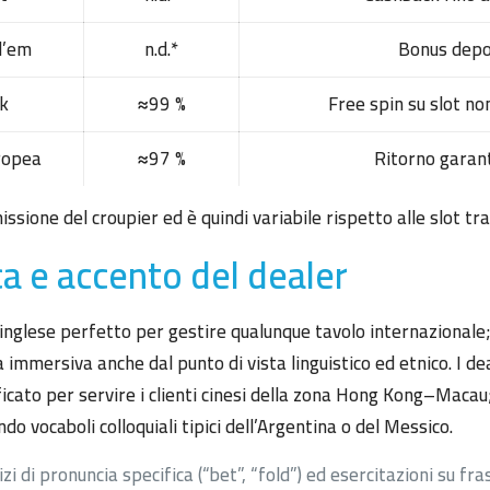
d’em
n.d.*
Bonus dep
ck
≈99 %
Free spin su slot no
ropea
≈97 %
Ritorno garant
ssione del croupier ed è quindi variabile rispetto alle slot tra
a e accento del dealer
inglese perfetto per gestire qualunque tavolo internazionale; 
mmersiva anche dal punto di vista linguistico ed etnico. I dea
cato per servire i clienti cinesi della zona Hong Kong–Macau;
o vocaboli colloquiali tipici dell’Argentina o del Messico.
i di pronuncia specifica (“bet”, “fold”) ed esercitazioni su fras