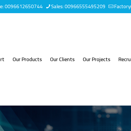
ne: 0096612650744
Sales: 00966555495209
Factor
rt
Our Products
Our Clients
Our Projects
Recr