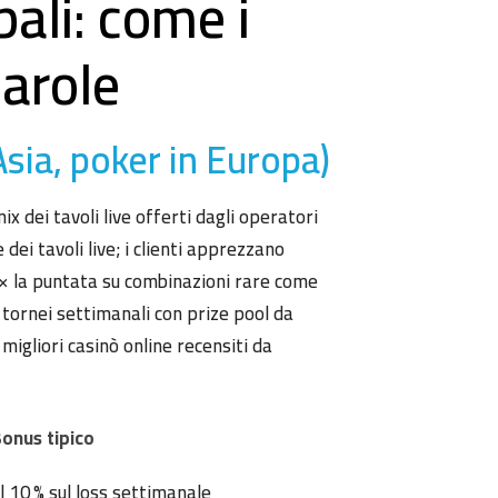
bali: come i
parole
Asia, poker in Europa)
 dei tavoli live offerti dagli operatori
dei tavoli live; i clienti apprezzano
5× la puntata su combinazioni rare come
 tornei settimanali con prize pool da
igliori casinò online recensiti da
onus tipico
l 10 % sul loss settimanale