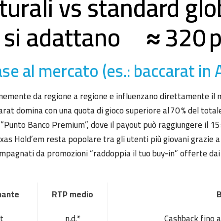
turali vs standard glo
o si adattano ≈ 320 
ase al mercato (es.: baccarat in 
emente da regione a regione e influenzano direttamente il mix
arat domina con una quota di gioco superiore al 70 % del totale 
e “Punto Banco Premium”, dove il payout può raggiungere il 1
exas Hold’em resta popolare tra gli utenti più giovani grazie a
agnati da promozioni “raddoppia il tuo buy‑in” offerte dai m
nante
RTP medio
B
t
n.d.*
Cashback fino a