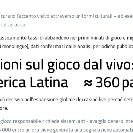
ri curano l’accento visivo attraverso uniformi culturali – ad es
rat asiatico.
asticamente tassi di abbandono nei primi minuti di gioco e m
i monolingue), dati confermati dalle analisi periodiche pubbli
ni sul gioco dal vivo:
erica Latina ≈ 360 p
ù decisivo nell’espansione globale dei casinò live perché de
ore.
gioco responsabile richiede sistemi anti‑lavaggio denaro int
 5 000 entro un’ora viene generata una segnalazione automatic