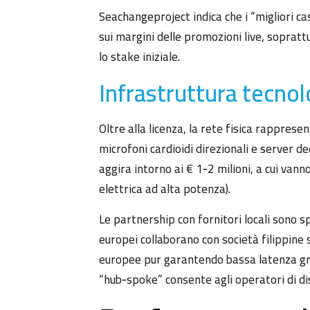
Seachangeproject indica che i “migliori cas
sui margini delle promozioni live, soprat
lo stake iniziale.
Infrastruttura tecnol
Oltre alla licenza, la rete fisica rapprese
microfoni cardioidi direzionali e server d
aggira intorno ai € 1‑2 milioni, a cui vann
elettrica ad alta potenza).
Le partnership con fornitori locali sono s
europei collaborano con società filippine 
europee pur garantendo bassa latenza graz
“hub‑spoke” consente agli operatori di dis