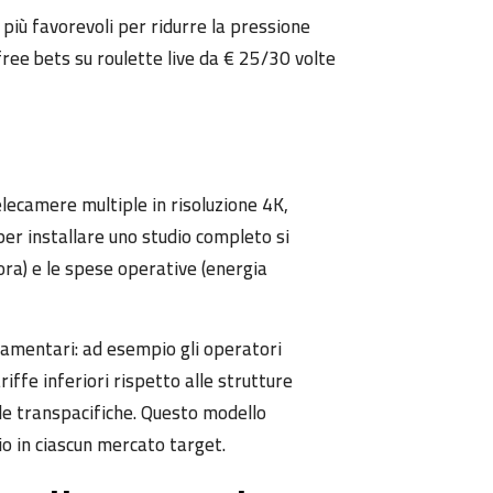
i più favorevoli per ridurre la pressione
ree bets su roulette live da € 25/30 volte
telecamere multiple in risoluzione 4K,
per installare uno studio completo si
/ora) e le spese operative (energia
olamentari: ad esempio gli operatori
iffe inferiori rispetto alle strutture
le transpacifiche. Questo modello
io in ciascun mercato target.