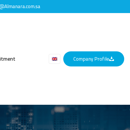
y@Almanara.com.sa
uitment
Company Profile