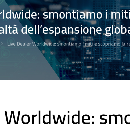
rldwide: smontiamo i miti
altà dell’espansione glob
Live Dealer Worldwide: smontiamo i miti e scopriamo la r
r Worldwide: sm