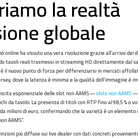
riamo la realtà
sione globale
nò online ha vissuto una vera rivoluzione grazie all’arrivo dei 
o tavoli reali trasmessi in streaming HD direttamente dal sal
 è il nuovo punto di forza per differenziarsi in mercati affollat
ersey, dove la latenza è minima e la qualità dell’immagine è im
escita esponenziale delle slot non AAMS —
slots non AAMS
— 
iochi da tavolo. La presenza di titoli con RTP fino al 98,5 % o vo
i da milioni di euro, confermando che la varietà è un elemento
 non AAMS”.
nzioni più diffuse sui live dealer con dati concreti provenient