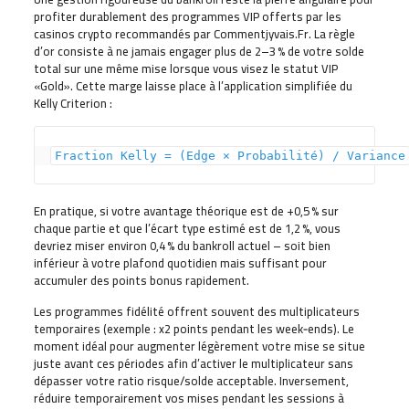
profiter durablement des programmes VIP offerts par les
casinos crypto recommandés par Commentjyvais.Fr. La règle
d’or consiste à ne jamais engager plus de 2–3 % de votre solde
total sur une même mise lorsque vous visez le statut VIP
«Gold». Cette marge laisse place à l’application simplifiée du
Kelly Criterion :
Fraction Kelly = (Edge × Probabilité) / Variance
En pratique, si votre avantage théorique est de +0,5 % sur
chaque partie et que l’écart type estimé est de 1,2 %, vous
devriez miser environ 0,4 % du bankroll actuel – soit bien
inférieur à votre plafond quotidien mais suffisant pour
accumuler des points bonus rapidement.
Les programmes fidélité offrent souvent des multiplicateurs
temporaires (exemple : x2 points pendant les week‑ends). Le
moment idéal pour augmenter légèrement votre mise se situe
juste avant ces périodes afin d’activer le multiplicateur sans
dépasser votre ratio risque/solde acceptable. Inversement,
réduire temporairement vos mises pendant les sessions à