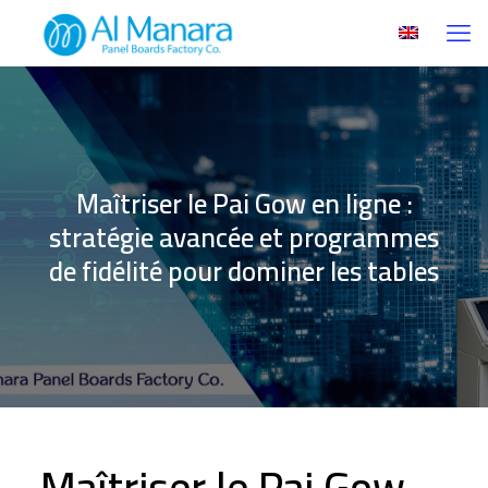
Maîtriser le Pai Gow en ligne :
stratégie avancée et programmes
de fidélité pour dominer les tables
Maîtriser le Pai Gow