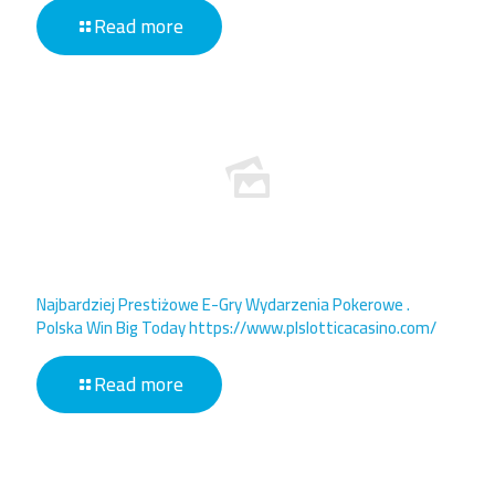
Read more
Najbardziej Prestiżowe E-Gry Wydarzenia Pokerowe .
Polska Win Big Today https://www.plslotticacasino.com/
Read more