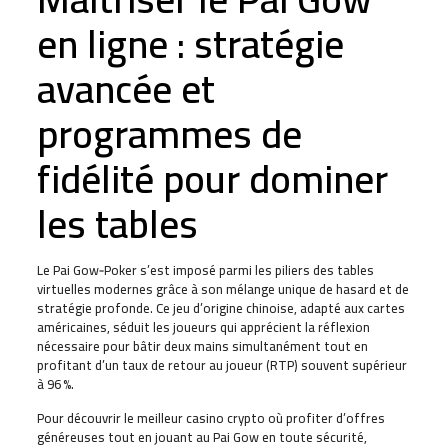
en ligne : stratégie
avancée et
programmes de
fidélité pour dominer
les tables
Le Pai Gow‑Poker s’est imposé parmi les piliers des tables
virtuelles modernes grâce à son mélange unique de hasard et de
stratégie profonde. Ce jeu d’origine chinoise, adapté aux cartes
américaines, séduit les joueurs qui apprécient la réflexion
nécessaire pour bâtir deux mains simultanément tout en
profitant d’un taux de retour au joueur (RTP) souvent supérieur
à 96 %.
Pour découvrir le meilleur casino crypto où profiter d’offres
généreuses tout en jouant au Pai Gow en toute sécurité,