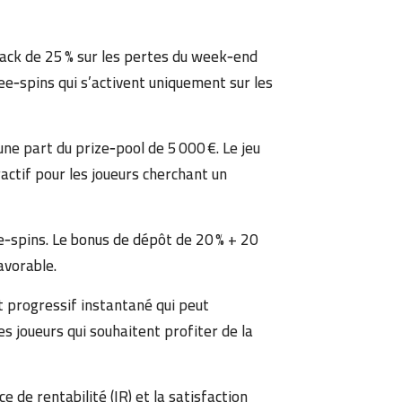
ck de 25 % sur les pertes du week‑end
ee‑spins qui s’activent uniquement sur les
e part du prize‑pool de 5 000 €. Le jeu
actif pour les joueurs cherchant un
‑spins. Le bonus de dépôt de 20 % + 20
avorable.
 progressif instantané qui peut
s joueurs qui souhaitent profiter de la
e de rentabilité (IR) et la satisfaction