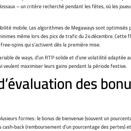
ossaux – un critère recherché pendant les fêtes, où les joue
bilité mobile. Les algorithmes de Megaways sont optimisés po
imes même lors des pics de trafic du 24 décembre. Cette flu
ree‑spins qui s’activent dès la première mise.
riable de ways, d’un RTP solide et d’une volatilité adaptée a
ui veulent maximiser leurs gains pendant la période festive.
s d’évaluation des bon
plusieurs formes : le bonus de bienvenue (souvent un pourcenta
 les cash‑back (remboursement d’un pourcentage des pertes) et 