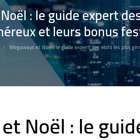
oël : le guide expert des 
éreux et leurs bonus fes
Megaways et Noël : le guide expert des slots les plus gén
t Noël : le guid