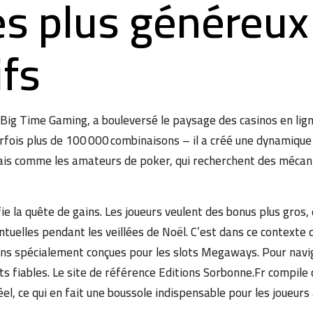
es plus généreux
ifs
ig Time Gaming, a bouleversé le paysage des casinos en lign
fois plus de 100 000 combinaisons – il a créé une dynamique 
ançais comme les amateurs de poker, qui recherchent des mécani
ie la quête de gains. Les joueurs veulent des bonus plus gros,
uelles pendant les veillées de Noël. C’est dans ce contexte q
ns spécialement conçues pour les slots Megaways. Pour navigu
s fiables. Le site de référence Editions Sorbonne.Fr compile
el, ce qui en fait une boussole indispensable pour les joueurs 