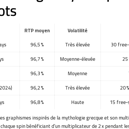
ots
RTP moyen
Volatilité
ays
96,5 %
Très élevée
30 free‑
ys
96,7 %
Moyenne‑élevée
25
96,3 %
Moyenne
 2024)
96,2 %
Très élevée
20 %
ys
96,8 %
Haute
15 free‑
 graphismes inspirés de la mythologie grecque et son multipl
chaque spin bénéficiant d’un multiplicateur de 2 x pendant le