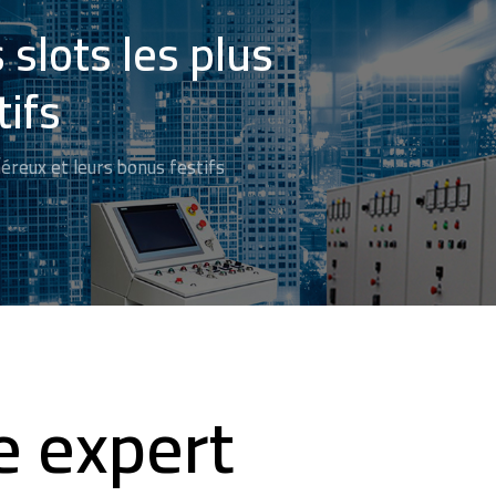
slots les plus
tifs
éreux et leurs bonus festifs
e expert