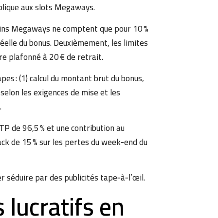
pplique aux slots Megaways.
‑spins Megaways ne comptent que pour 10 %
réelle du bonus. Deuxièmement, les limites
tre plafonné à 20 € de retrait.
es : (1) calcul du montant brut du bonus,
 selon les exigences de mise et les
.
TP de 96,5 % et une contribution au
ack de 15 % sur les pertes du week‑end du
r séduire par des publicités tape‑à‑l’œil.
 lucratifs en