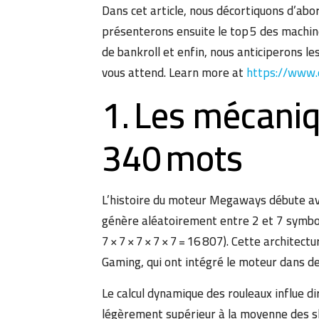
Dans cet article, nous décortiquons d’abo
présenterons ensuite le top 5 des machin
de bankroll et enfin, nous anticiperons l
vous attend. Learn more at
https://www.e
1. Les mécani
340 mots
L’histoire du moteur Megaways débute a
génère aléatoirement entre 2 et 7 symboles
7 × 7 × 7 × 7 × 7 = 16 807). Cette archite
Gaming, qui ont intégré le moteur dans d
Le calcul dynamique des rouleaux influe 
légèrement supérieur à la moyenne des slots