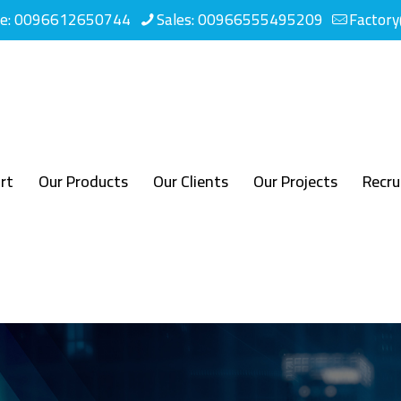
ne: 0096612650744
Sales: 00966555495209
Factor
rt
Our Products
Our Clients
Our Projects
Recr