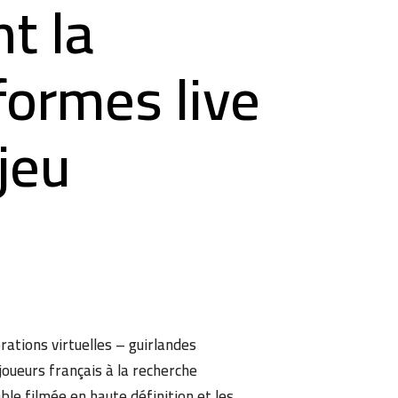
t la
formes live
jeu
rations virtuelles – guirlandes
joueurs français à la recherche
ble filmée en haute définition et les