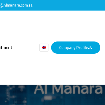
y@Almanara.com.sa
uitment
Company Profile