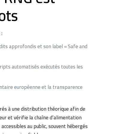
ots
 :
ts approfondis et son label « Safe and
scripts automatisés exécutés toutes les
entaire européenne et la transparence
és à une distribution théorique afin de
ur et vérifie la chaîne d’alimentation
s accessibles au public, souvent hébergés