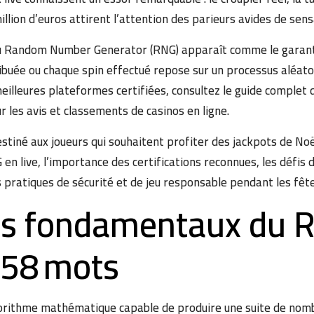
million d’euros attirent l’attention des parieurs avides de sen
n du Random Number Generator (RNG) apparaît comme le garant
ibuée ou chaque spin effectué repose sur un processus aléato
meilleures plateformes certifiées, consultez le guide complet
 les avis et classements de casinos en ligne.
estiné aux joueurs qui souhaitent profiter des jackpots de No
n live, l’importance des certifications reconnues, les défis d
s pratiques de sécurité et de jeu responsable pendant les fête
es fondamentaux du R
258 mots
rithme mathématique capable de produire une suite de nombr