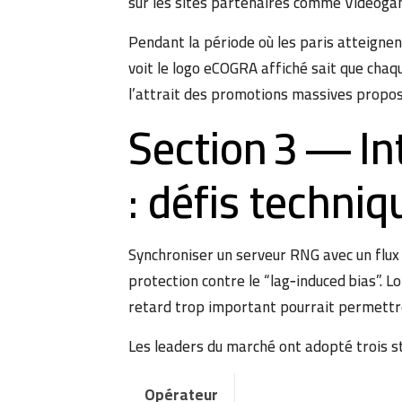
sur les sites partenaires comme Videogame
Pendant la période où les paris atteignent
voit le logo eCOGRA affiché sait que chaqu
l’attrait des promotions massives propo
Section 3 — In
: défis techn
Synchroniser un serveur RNG avec un flux 
protection contre le “lag‑induced bias”. 
retard trop important pourrait permettre 
Les leaders du marché ont adopté trois str
Opérateur