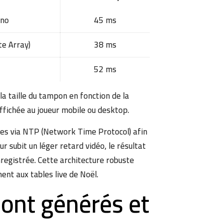
ino
45 ms
te Array)
38 ms
52 ms
a taille du tampon en fonction de la
fichée au joueur mobile ou desktop.
sées via NTP (Network Time Protocol) afin
r subit un léger retard vidéo, le résultat
egistrée. Cette architecture robuste
ment aux tables live de Noël.
ont générés et