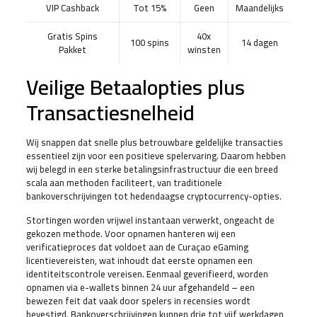
VIP Cashback
Tot 15%
Geen
Maandelijks
Gratis Spins
40x
100 spins
14 dagen
Pakket
winsten
Veilige Betaalopties plus
Transactiesnelheid
Wij snappen dat snelle plus betrouwbare geldelijke transacties
essentieel zijn voor een positieve spelervaring. Daarom hebben
wij belegd in een sterke betalingsinfrastructuur die een breed
scala aan methoden faciliteert, van traditionele
bankoverschrijvingen tot hedendaagse cryptocurrency-opties.
Stortingen worden vrijwel instantaan verwerkt, ongeacht de
gekozen methode. Voor opnamen hanteren wij een
verificatieproces dat voldoet aan de Curaçao eGaming
licentievereisten, wat inhoudt dat eerste opnamen een
identiteitscontrole vereisen. Eenmaal geverifieerd, worden
opnamen via e-wallets binnen 24 uur afgehandeld – een
bewezen feit dat vaak door spelers in recensies wordt
bevestigd. Bankoverschrijvingen kunnen drie tot vijf werkdagen