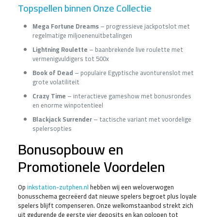
Topspellen binnen Onze Collectie
Mega Fortune Dreams
– progressieve jackpotslot met
regelmatige miljoenenuitbetalingen
Lightning Roulette
– baanbrekende live roulette met
vermenigvuldigers tot 500x
Book of Dead
– populaire Egyptische avonturenslot met
grote volatiliteit
Crazy Time
– interactieve gameshow met bonusrondes
en enorme winpotentieel
Blackjack Surrender
– tactische variant met voordelige
spelersopties
Bonusopbouw en
Promotionele Voordelen
Op
inkstation-zutphen.nl
hebben wij een weloverwogen
bonusschema gecreëerd dat nieuwe spelers begroet plus loyale
spelers blijft compenseren. Onze welkomstaanbod strekt zich
uit gedurende de eerste vier deposits en kan oplopen tot