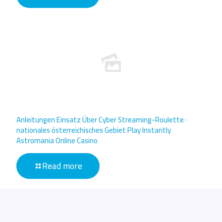
Anleitungen Einsatz Über Cyber Streaming-Roulette ·
nationales österreichisches Gebiet Play Instantly
Astromania Online Casino
Read more