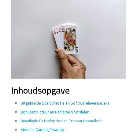
Inhoudsopgave
Uitgebreide Spelcollectie en Softwareleveranciers
Bonusstructuur en Reclame Voordelen
Beveiligde Betaalopties en Transactiesnelheid
Mobiele Gaming Ervaring