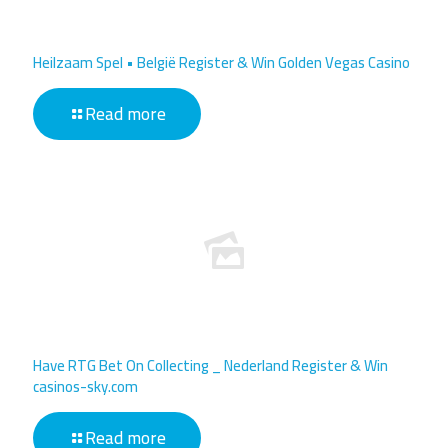
Heilzaam Spel • België Register & Win Golden Vegas Casino
Read more
Have RTG Bet On Collecting _ Nederland Register & Win
casinos-sky.com
Read more