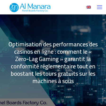
Optimisation des performances des
casinos en ligne : comment le «
Zero‑Lag Gaming » garantit la
conformité réglementaire tout en
boostant les tours gratuits sur les
machines à sous