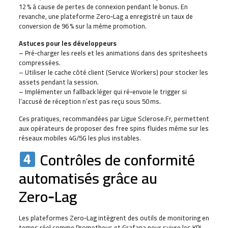
12 % à cause de pertes de connexion pendant le bonus. En
revanche, une plateforme Zero‑Lag a enregistré un taux de
conversion de 96 % sur la même promotion.
Astuces pour les développeurs
– Pré‑charger les reels et les animations dans des spritesheets
compressées.
– Utiliser le cache côté client (Service Workers) pour stocker les
assets pendant la session.
– Implémenter un fallback léger qui ré‑envoie le trigger si
l’accusé de réception n’est pas reçu sous 50 ms.
Ces pratiques, recommandées par Ligue Sclerose.Fr, permettent
aux opérateurs de proposer des free spins fluides même sur les
réseaux mobiles 4G/5G les plus instables.
Contrôles de conformité
automatisés grâce au
Zero‑Lag
Les plateformes Zero‑Lag intègrent des outils de monitoring en
temps réel comme Prometheus et Grafana pour suivre les KPI