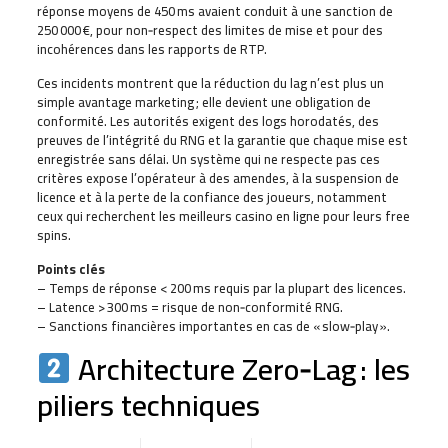
réponse moyens de 450 ms avaient conduit à une sanction de
250 000 €, pour non‑respect des limites de mise et pour des
incohérences dans les rapports de RTP.
Ces incidents montrent que la réduction du lag n’est plus un
simple avantage marketing ; elle devient une obligation de
conformité. Les autorités exigent des logs horodatés, des
preuves de l’intégrité du RNG et la garantie que chaque mise est
enregistrée sans délai. Un système qui ne respecte pas ces
critères expose l’opérateur à des amendes, à la suspension de
licence et à la perte de la confiance des joueurs, notamment
ceux qui recherchent les meilleurs casino en ligne pour leurs free
spins.
Points clés
– Temps de réponse < 200 ms requis par la plupart des licences.
– Latence > 300 ms = risque de non‑conformité RNG.
– Sanctions financières importantes en cas de « slow‑play ».
Architecture Zero‑Lag : les
piliers techniques