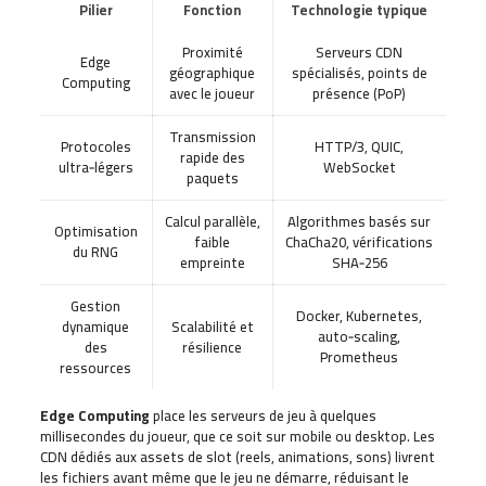
Pilier
Fonction
Technologie typique
Proximité
Serveurs CDN
Edge
géographique
spécialisés, points de
Computing
avec le joueur
présence (PoP)
Transmission
Protocoles
HTTP/3, QUIC,
rapide des
ultra‑légers
WebSocket
paquets
Calcul parallèle,
Algorithmes basés sur
Optimisation
faible
ChaCha20, vérifications
du RNG
empreinte
SHA‑256
Gestion
Docker, Kubernetes,
dynamique
Scalabilité et
auto‑scaling,
des
résilience
Prometheus
ressources
Edge Computing
place les serveurs de jeu à quelques
millisecondes du joueur, que ce soit sur mobile ou desktop. Les
CDN dédiés aux assets de slot (reels, animations, sons) livrent
les fichiers avant même que le jeu ne démarre, réduisant le