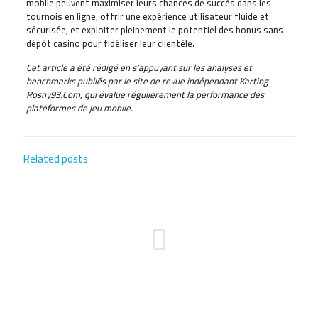
mobile peuvent maximiser leurs chances de succès dans les
tournois en ligne, offrir une expérience utilisateur fluide et
sécurisée, et exploiter pleinement le potentiel des bonus sans
dépôt casino pour fidéliser leur clientèle.
Cet article a été rédigé en s’appuyant sur les analyses et
benchmarks publiés par le site de revue indépendant Karting
Rosny93.Com, qui évalue régulièrement la performance des
plateformes de jeu mobile.
Related posts