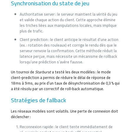
Synchronisation du state de jeu
Authoritative server : le serveur maintient la vérité du jeu
et valide chaque action du client. Cette approche élimine
les triches liées aux manipulations locales, mais implique
plus de trafic.
Client prediction : le client anticipe le résultat d’une action
(ex. : rotation des rouleaux) et corrige le rendu dès que le
serveur renvoie la confirmation. Cette méthode réduit la
latence perçue, mais nécessite un mécanisme de rollback
lorsqu’une prédiction s’avère fausse.
Un tournoi de
Starburst
a testé les deux modèles : le mode
client‑prediction a permis de réduire le délai de réponse de
18 ms à 9 ms, au prix d’un taux de désynchronisation de 0,3 % qui
a été résolu par un correctif de roll‑back automatique.
Stratégies de fallback
Les réseaux mobiles sont volatils. Une perte de connexion doit
déclencher :
Reconnexion rapide : le client tente immédiatement de