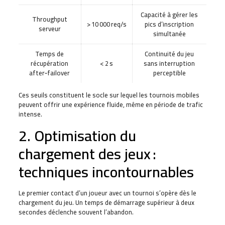
Capacité à gérer les
Throughput
> 10 000 req/s
pics d’inscription
serveur
simultanée
Temps de
Continuité du jeu
récupération
< 2 s
sans interruption
after‑failover
perceptible
Ces seuils constituent le socle sur lequel les tournois mobiles
peuvent offrir une expérience fluide, même en période de trafic
intense.
2. Optimisation du
chargement des jeux :
techniques incontournables
Le premier contact d’un joueur avec un tournoi s’opère dès le
chargement du jeu. Un temps de démarrage supérieur à deux
secondes déclenche souvent l’abandon.