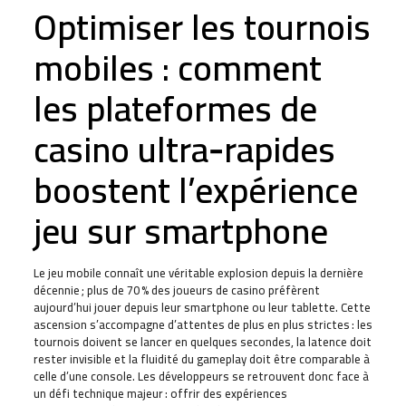
Optimiser les tournois
mobiles : comment
les plateformes de
casino ultra‑rapides
boostent l’expérience
jeu sur smartphone
Le jeu mobile connaît une véritable explosion depuis la dernière
décennie ; plus de 70 % des joueurs de casino préfèrent
aujourd’hui jouer depuis leur smartphone ou leur tablette. Cette
ascension s’accompagne d’attentes de plus en plus strictes : les
tournois doivent se lancer en quelques secondes, la latence doit
rester invisible et la fluidité du gameplay doit être comparable à
celle d’une console. Les développeurs se retrouvent donc face à
un défi technique majeur : offrir des expériences