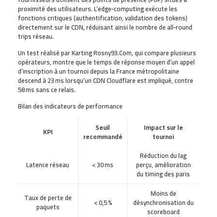
proximité des utilisateurs. L’edge‑computing exécute les
fonctions critiques (authentification, validation des tokens)
directement sur le CDN, réduisant ainsi le nombre de all‑round
trips réseau.
Un test réalisé par Karting Rosny93.Com, qui compare plusieurs
opérateurs, montre que le temps de réponse moyen d’un appel
d’inscription à un tournoi depuis la France métropolitaine
descend à 23 ms lorsqu’un CDN Cloudflare est impliqué, contre
58 ms sans ce relais.
Bilan des indicateurs de performance
Seuil
Impact sur le
KPI
recommandé
tournoi
Réduction du lag
Latence réseau
< 30 ms
perçu, amélioration
du timing des paris
Moins de
Taux de perte de
< 0,5 %
désynchronisation du
paquets
scoreboard