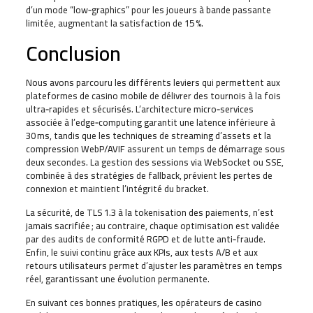
d’un mode “low‑graphics” pour les joueurs à bande passante
limitée, augmentant la satisfaction de 15 %.
Conclusion
Nous avons parcouru les différents leviers qui permettent aux
plateformes de casino mobile de délivrer des tournois à la fois
ultra‑rapides et sécurisés. L’architecture micro‑services
associée à l’edge‑computing garantit une latence inférieure à
30 ms, tandis que les techniques de streaming d’assets et la
compression WebP/AVIF assurent un temps de démarrage sous
deux secondes. La gestion des sessions via WebSocket ou SSE,
combinée à des stratégies de fallback, prévient les pertes de
connexion et maintient l’intégrité du bracket.
La sécurité, de TLS 1.3 à la tokenisation des paiements, n’est
jamais sacrifiée ; au contraire, chaque optimisation est validée
par des audits de conformité RGPD et de lutte anti‑fraude.
Enfin, le suivi continu grâce aux KPIs, aux tests A/B et aux
retours utilisateurs permet d’ajuster les paramètres en temps
réel, garantissant une évolution permanente.
En suivant ces bonnes pratiques, les opérateurs de casino