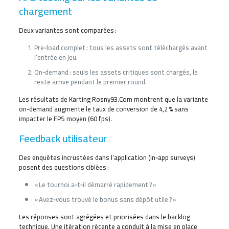
chargement
Deux variantes sont comparées :
Pre‑load complet : tous les assets sont téléchargés avant
l’entrée en jeu.
On‑demand : seuls les assets critiques sont chargés, le
reste arrive pendant le premier round.
Les résultats de Karting Rosny93.Com montrent que la variante
on‑demand augmente le taux de conversion de 4,2 % sans
impacter le FPS moyen (60 fps).
Feedback utilisateur
Des enquêtes incrustées dans l’application (in‑app surveys)
posent des questions ciblées :
« Le tournoi a‑t‑il démarré rapidement ? »
« Avez‑vous trouvé le bonus sans dépôt utile ? »
Les réponses sont agrégées et priorisées dans le backlog
technique. Une itération récente a conduit à la mise en place