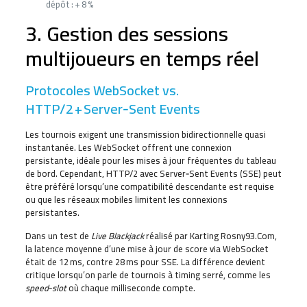
dépôt : + 8 %
3. Gestion des sessions
multijoueurs en temps réel
Protocoles WebSocket vs.
HTTP/2 + Server‑Sent Events
Les tournois exigent une transmission bidirectionnelle quasi
instantanée. Les WebSocket offrent une connexion
persistante, idéale pour les mises à jour fréquentes du tableau
de bord. Cependant, HTTP/2 avec Server‑Sent Events (SSE) peut
être préféré lorsqu’une compatibilité descendante est requise
ou que les réseaux mobiles limitent les connexions
persistantes.
Dans un test de
Live Blackjack
réalisé par Karting Rosny93.Com,
la latence moyenne d’une mise à jour de score via WebSocket
était de 12 ms, contre 28 ms pour SSE. La différence devient
critique lorsqu’on parle de tournois à timing serré, comme les
speed‑slot
où chaque milliseconde compte.