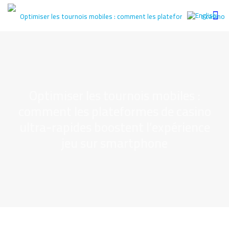
Optimiser les tournois mobiles :
comment les plateformes de casino
ultra‑rapides boostent l’expérience
jeu sur smartphone