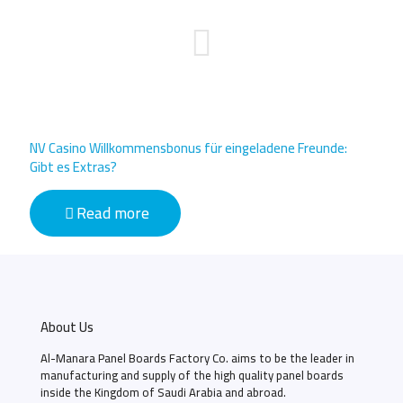
NV Casino Willkommensbonus für eingeladene Freunde:
Gibt es Extras?
Read more
About Us
Al-Manara Panel Boards Factory Co. aims to be the leader in
manufacturing and supply of the high quality panel boards
inside the Kingdom of Saudi Arabia and abroad.