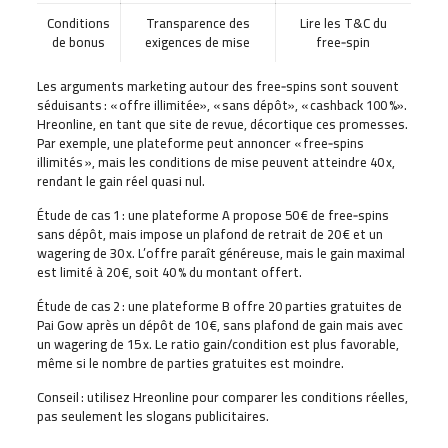
Conditions
Transparence des
Lire les T&C du
de bonus
exigences de mise
free‑spin
Les arguments marketing autour des free‑spins sont souvent
séduisants : « offre illimitée», « sans dépôt», « cashback 100 %».
Hreonline, en tant que site de revue, décortique ces promesses.
Par exemple, une plateforme peut annoncer « free‑spins
illimités », mais les conditions de mise peuvent atteindre 40 x,
rendant le gain réel quasi nul.
Étude de cas 1 : une plateforme A propose 50 € de free‑spins
sans dépôt, mais impose un plafond de retrait de 20 € et un
wagering de 30 x. L’offre paraît généreuse, mais le gain maximal
est limité à 20 €, soit 40 % du montant offert.
Étude de cas 2 : une plateforme B offre 20 parties gratuites de
Pai Gow après un dépôt de 10 €, sans plafond de gain mais avec
un wagering de 15 x. Le ratio gain/condition est plus favorable,
même si le nombre de parties gratuites est moindre.
Conseil : utilisez Hreonline pour comparer les conditions réelles,
pas seulement les slogans publicitaires.