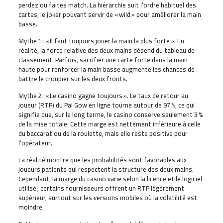
perdez ou faites match. La hiérarchie suit l’ordre habituel des
cartes, le joker pouvant servir de « wild » pour améliorer la main
basse.
Mythe 1 : « Il faut toujours jouer la main la plus forte ». En
réalité, la force relative des deux mains dépend du tableau de
classement. Parfois, sacrifier une carte forte dans la main
haute pour renforcer la main basse augmente les chances de
battre le croupier sur les deux fronts.
Mythe 2 : « Le casino gagne toujours ». Le taux de retour au
joueur (RTP) du Pai Gow en ligne tourne autour de 97 %, ce qui
signifie que, sur le long terme, le casino conserve seulement 3 %
de la mise totale. Cette marge est nettement inférieure à celle
du baccarat ou de la roulette, mais elle reste positive pour
l’opérateur.
La réalité montre que les probabilités sont favorables aux
joueurs patients qui respectent la structure des deux mains.
Cependant, la marge du casino varie selon la licence et le logiciel
utilisé ; certains fournisseurs offrent un RTP légèrement
supérieur, surtout sur les versions mobiles où la volatilité est
moindre.