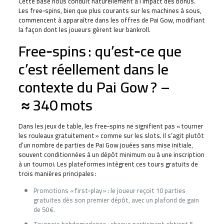
Cette base nous conduit naturellement à l’impact des bonus.
Les free‑spins, bien que plus courants sur les machines à sous,
commencent à apparaître dans les offres de Pai Gow, modifiant
la façon dont les joueurs gèrent leur bankroll.
Free‑spins : qu’est‑ce que
c’est réellement dans le
contexte du Pai Gow ? –
≈ 340 mots
Dans les jeux de table, les free‑spins ne signifient pas « tourner
les rouleaux gratuitement » comme sur les slots. Il s’agit plutôt
d’un nombre de parties de Pai Gow jouées sans mise initiale,
souvent conditionnées à un dépôt minimum ou à une inscription
à un tournoi. Les plateformes intègrent ces tours gratuits de
trois manières principales :
Promotions « first‑play » : le joueur reçoit 10 parties
gratuites dès son premier dépôt, avec un plafond de gain
de 50 €.