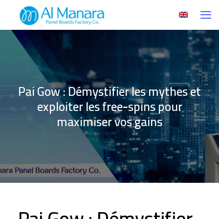
Pai Gow : Démystifier les mythes et
exploiter les free‑spins pour
maximiser vos gains
Pai Gow : Démystifier