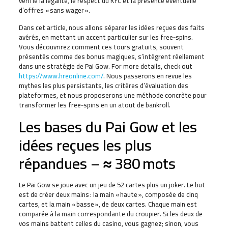
vérifie la légalité, le respect du KYC et la présence éventuelle
d’offres « sans wager ».
Dans cet article, nous allons séparer les idées reçues des faits
avérés, en mettant un accent particulier sur les free‑spins.
Vous découvrirez comment ces tours gratuits, souvent
présentés comme des bonus magiques, s’intègrent réellement
dans une stratégie de Pai Gow. For more details, check out
https://www.hreonline.com/
. Nous passerons en revue les
mythes les plus persistants, les critères d’évaluation des
plateformes, et nous proposerons une méthode concrète pour
transformer les free‑spins en un atout de bankroll.
Les bases du Pai Gow et les
idées reçues les plus
répandues – ≈ 380 mots
Le Pai Gow se joue avec un jeu de 52 cartes plus un joker. Le but
est de créer deux mains : la main « haute », composée de cinq
cartes, et la main « basse », de deux cartes. Chaque main est
comparée à la main correspondante du croupier. Si les deux de
vos mains battent celles du casino, vous gagnez; sinon, vous