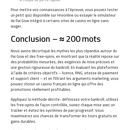
Pour mettre vos connaissances à l’épreuve, vous pouvez tester
un petit quiz disponible sur Hreonline ou essayer le simulateur
de Pai Gow intégré à certains sites de casino en ligne sans
wager.
Conclusion – ≈ 200 mots
Nous avons décortiqué les mythes les plus répandus autour du
Pai Gow et des free‑spins, en montrant que la réalité repose sur
des probabilités mesurées, des exigences de mise précises et
une gestion rigoureuse du bankroll. En évaluant les plateformes
à l’aide de critères objectifs – licence, RNG, vitesse de paiement
et support client – et en filtrant les arguments marketing, vous
pouvez choisir un casino français en ligne qui offre des
promotions réellement profitables.
Appliquez la méthode décrite : définissez votre bankroll, utilisez
les free‑spins de façon contrôlée, suivez chaque mise avec un
tracker et évitez les systèmes de pari progressif. Vous
maximiserez vos chances de transformer les tours gratuits en
gains durables.