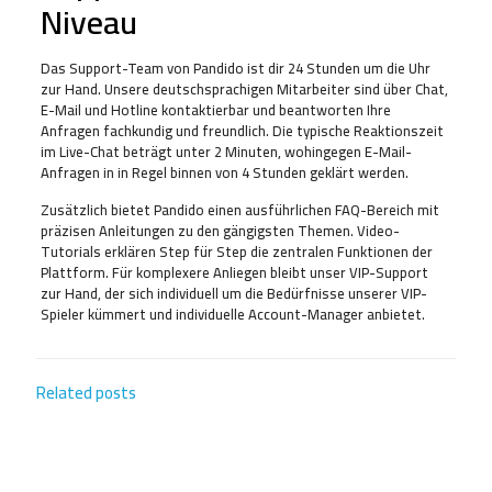
Niveau
Das Support-Team von Pandido ist dir 24 Stunden um die Uhr
zur Hand. Unsere deutschsprachigen Mitarbeiter sind über Chat,
E-Mail und Hotline kontaktierbar und beantworten Ihre
Anfragen fachkundig und freundlich. Die typische Reaktionszeit
im Live-Chat beträgt unter 2 Minuten, wohingegen E-Mail-
Anfragen in in Regel binnen von 4 Stunden geklärt werden.
Zusätzlich bietet Pandido einen ausführlichen FAQ-Bereich mit
präzisen Anleitungen zu den gängigsten Themen. Video-
Tutorials erklären Step für Step die zentralen Funktionen der
Plattform. Für komplexere Anliegen bleibt unser VIP-Support
zur Hand, der sich individuell um die Bedürfnisse unserer VIP-
Spieler kümmert und individuelle Account-Manager anbietet.
Related posts