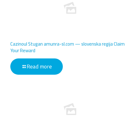
Cazinoul Stugan amunra-sl.com — slovenska regija Claim
Your Reward
Read more