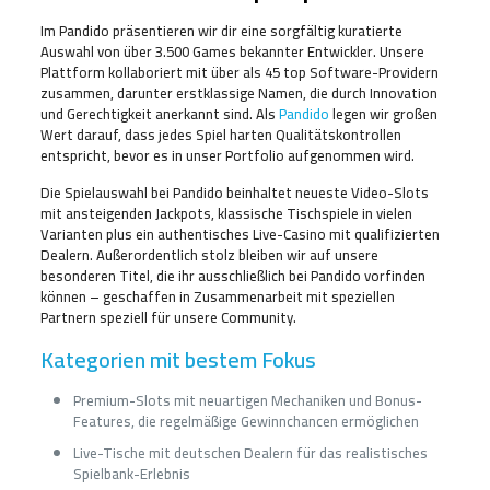
Im Pandido präsentieren wir dir eine sorgfältig kuratierte
Auswahl von über 3.500 Games bekannter Entwickler. Unsere
Plattform kollaboriert mit über als 45 top Software-Providern
zusammen, darunter erstklassige Namen, die durch Innovation
und Gerechtigkeit anerkannt sind. Als
Pandido
legen wir großen
Wert darauf, dass jedes Spiel harten Qualitätskontrollen
entspricht, bevor es in unser Portfolio aufgenommen wird.
Die Spielauswahl bei Pandido beinhaltet neueste Video-Slots
mit ansteigenden Jackpots, klassische Tischspiele in vielen
Varianten plus ein authentisches Live-Casino mit qualifizierten
Dealern. Außerordentlich stolz bleiben wir auf unsere
besonderen Titel, die ihr ausschließlich bei Pandido vorfinden
können – geschaffen in Zusammenarbeit mit speziellen
Partnern speziell für unsere Community.
Kategorien mit bestem Fokus
Premium-Slots mit neuartigen Mechaniken und Bonus-
Features, die regelmäßige Gewinnchancen ermöglichen
Live-Tische mit deutschen Dealern für das realistisches
Spielbank-Erlebnis