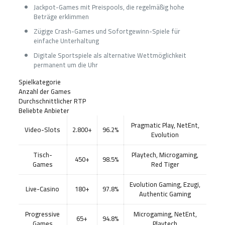
Jackpot-Games mit Preispools, die regelmäßig hohe
Beträge erklimmen
Zügige Crash-Games und Sofortgewinn-Spiele für
einfache Unterhaltung
Digitale Sportspiele als alternative Wettmöglichkeit
permanent um die Uhr
Spielkategorie
Anzahl der Games
Durchschnittlicher RTP
Beliebte Anbieter
Pragmatic Play, NetEnt,
Video-Slots
2.800+
96.2%
Evolution
Tisch-
Playtech, Microgaming,
450+
98.5%
Games
Red Tiger
Evolution Gaming, Ezugi,
Live-Casino
180+
97.8%
Authentic Gaming
Progressive
Microgaming, NetEnt,
65+
94.8%
Games
Playtech