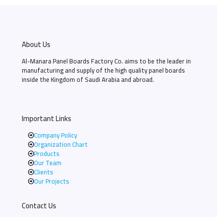
About Us
Al-Manara Panel Boards Factory Co. aims to be the leader in
manufacturing and supply of the high quality panel boards
inside the Kingdom of Saudi Arabia and abroad.
Important Links
Company Policy
Organization Chart
Products
Our Team
Clients
Our Projects
Contact Us