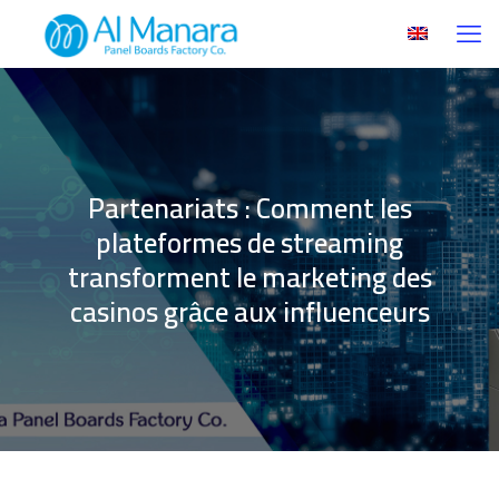
Partenariats : Comment les
plateformes de streaming
transforment le marketing des
casinos grâce aux influenceurs