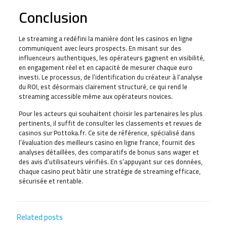
Conclusion
Le streaming a redéfini la manière dont les casinos en ligne
communiquent avec leurs prospects. En misant sur des
influenceurs authentiques, les opérateurs gagnent en visibilité,
en engagement réel et en capacité de mesurer chaque euro
investi. Le processus, de l’identification du créateur à l’analyse
du ROI, est désormais clairement structuré, ce qui rend le
streaming accessible même aux opérateurs novices.
Pour les acteurs qui souhaitent choisir les partenaires les plus
pertinents, il suffit de consulter les classements et revues de
casinos sur Pottoka.fr. Ce site de référence, spécialisé dans
l’évaluation des meilleurs casino en ligne france, fournit des
analyses détaillées, des comparatifs de bonus sans wager et
des avis d’utilisateurs vérifiés. En s’appuyant sur ces données,
chaque casino peut bâtir une stratégie de streaming efficace,
sécurisée et rentable.
Related posts