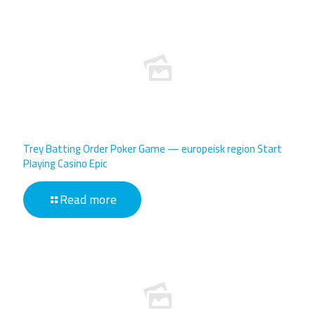
Trey Batting Order Poker Game — europeisk region Start
Playing Casino Epic
Read more