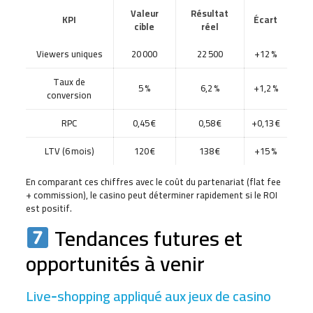
Valeur
Résultat
KPI
Écart
cible
réel
Viewers uniques
20 000
22 500
+12 %
Taux de
5 %
6,2 %
+1,2 %
conversion
RPC
0,45 €
0,58 €
+0,13 €
LTV (6 mois)
120 €
138 €
+15 %
En comparant ces chiffres avec le coût du partenariat (flat fee
+ commission), le casino peut déterminer rapidement si le ROI
est positif.
Tendances futures et
opportunités à venir
Live‑shopping appliqué aux jeux de casino