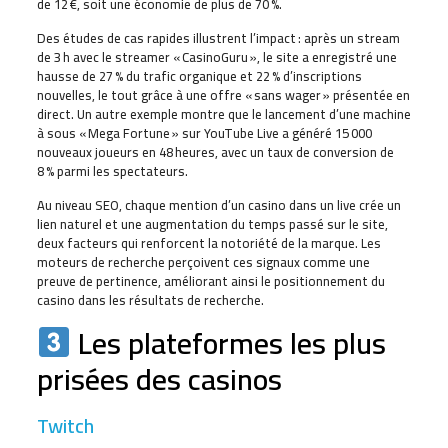
de 12 €, soit une économie de plus de 70 %.
Des études de cas rapides illustrent l’impact : après un stream
de 3 h avec le streamer « CasinoGuru », le site a enregistré une
hausse de 27 % du trafic organique et 22 % d’inscriptions
nouvelles, le tout grâce à une offre « sans wager » présentée en
direct. Un autre exemple montre que le lancement d’une machine
à sous « Mega Fortune » sur YouTube Live a généré 15 000
nouveaux joueurs en 48 heures, avec un taux de conversion de
8 % parmi les spectateurs.
Au niveau SEO, chaque mention d’un casino dans un live crée un
lien naturel et une augmentation du temps passé sur le site,
deux facteurs qui renforcent la notoriété de la marque. Les
moteurs de recherche perçoivent ces signaux comme une
preuve de pertinence, améliorant ainsi le positionnement du
casino dans les résultats de recherche.
Les plateformes les plus
prisées des casinos
Twitch