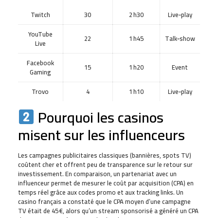
Twitch
30
2 h30
Live‑play
YouTube
22
1 h45
Talk‑show
Live
Facebook
15
1 h20
Event
Gaming
Trovo
4
1 h10
Live‑play
Pourquoi les casinos
misent sur les influenceurs
Les campagnes publicitaires classiques (bannières, spots TV)
coûtent cher et offrent peu de transparence sur le retour sur
investissement. En comparaison, un partenariat avec un
influenceur permet de mesurer le coût par acquisition (CPA) en
temps réel grâce aux codes promo et aux tracking links. Un
casino français a constaté que le CPA moyen d’une campagne
TV était de 45 €, alors qu’un stream sponsorisé a généré un CPA