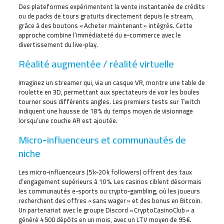
Des plateformes expérimentent la vente instantanée de crédits
ou de packs de tours gratuits directement depuis le stream,
grâce à des boutons « Acheter maintenant » intégrés. Cette
approche combine l’immédiateté du e‑commerce avec le
divertissement du live‑play.
Réalité augmentée / réalité virtuelle
Imaginez un streamer qui, via un casque VR, montre une table de
roulette en 3D, permettant aux spectateurs de voir les boules
tourner sous différents angles. Les premiers tests sur Twitch
indiquent une hausse de 18 % du temps moyen de visionnage
lorsqu’une couche AR est ajoutée.
Micro‑influenceurs et communautés de
niche
Les micro‑influenceurs (5 k‑20 k followers) offrent des taux
d’engagement supérieurs à 10 %. Les casinos ciblent désormais
les communautés e‑sports ou crypto‑gambling, où les joueurs
recherchent des offres « sans wager » et des bonus en Bitcoin.
Un partenariat avec le groupe Discord « CryptoCasinoClub » a
généré 4 500 dépôts en un mois, avec un LTV moyen de 95 €.