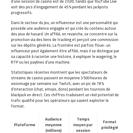
d’une session de casino est de 2 h30, tandis que YouTube Live
voit des pics d’engagement de 45 % pendant les jackpots
progressifs.
Dans le secteur du jeu, un influenceur est une personnalité qui
possède une audience engagée et qui crée du contenu autour
des jeux de hasard. Un affilié, en revanche, se concentre sur la
promotion via des liens de tracking et perçoit une commission
sur les dépôts générés. La frontière est parfois floue : un
influenceur peut également être affilié, mais il se distingue par
sa capacité à raconter une histoire, à expliquer le wagering, le
RTP ou les paylines d’une machine.
Statistiques récentes montrent que les spectateurs de
streams de casino passent en moyenne 3 500 heures de
visionnage par semaine sur Twitch, avec un pic de 78 %
d’interaction (chat, emojis, dons) pendant les tournois de
blackjack en direct. Ces chiffres traduisent un réel potentiel de
trafic qualifié pour les opérateurs qui savent exploiter le
format.
Audience
Temps
Format
Plateforme
moyenne
moyen par
privilégié
(millions)
session