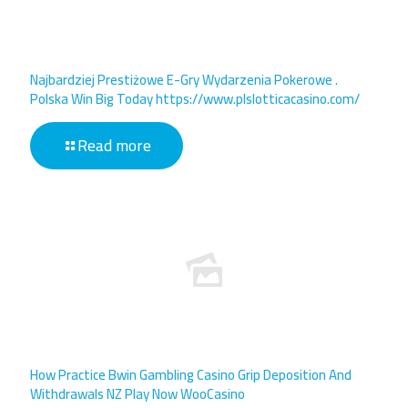
Najbardziej Prestiżowe E-Gry Wydarzenia Pokerowe .
Polska Win Big Today https://www.plslotticacasino.com/
Read more
How Practice Bwin Gambling Casino Grip Deposition And
Withdrawals NZ Play Now WooCasino