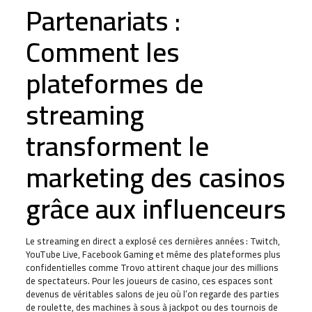
Partenariats :
Comment les
plateformes de
streaming
transforment le
marketing des casinos
grâce aux influenceurs
Le streaming en direct a explosé ces dernières années : Twitch,
YouTube Live, Facebook Gaming et même des plateformes plus
confidentielles comme Trovo attirent chaque jour des millions
de spectateurs. Pour les joueurs de casino, ces espaces sont
devenus de véritables salons de jeu où l’on regarde des parties
de roulette, des machines à sous à jackpot ou des tournois de