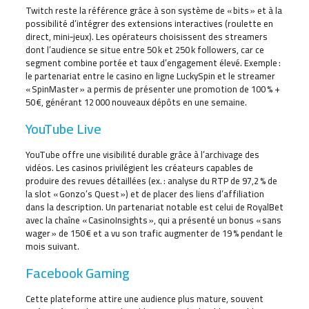
Twitch reste la référence grâce à son système de « bits » et à la
possibilité d’intégrer des extensions interactives (roulette en
direct, mini‑jeux). Les opérateurs choisissent des streamers
dont l’audience se situe entre 50 k et 250 k followers, car ce
segment combine portée et taux d’engagement élevé. Exemple :
le partenariat entre le casino en ligne LuckySpin et le streamer
« SpinMaster » a permis de présenter une promotion de 100 % +
50 €, générant 12 000 nouveaux dépôts en une semaine.
YouTube Live
YouTube offre une visibilité durable grâce à l’archivage des
vidéos. Les casinos privilégient les créateurs capables de
produire des revues détaillées (ex. : analyse du RTP de 97,2 % de
la slot « Gonzo’s Quest ») et de placer des liens d’affiliation
dans la description. Un partenariat notable est celui de RoyalBet
avec la chaîne « CasinoInsights », qui a présenté un bonus « sans
wager » de 150 € et a vu son trafic augmenter de 19 % pendant le
mois suivant.
Facebook Gaming
Cette plateforme attire une audience plus mature, souvent