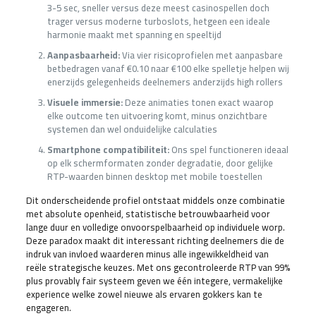
3-5 sec, sneller versus deze meest casinospellen doch
trager versus moderne turboslots, hetgeen een ideale
harmonie maakt met spanning en speeltijd
Aanpasbaarheid:
Via vier risicoprofielen met aanpasbare
betbedragen vanaf €0.10 naar €100 elke spelletje helpen wij
enerzijds gelegenheids deelnemers anderzijds high rollers
Visuele immersie:
Deze animaties tonen exact waarop
elke outcome ten uitvoering komt, minus onzichtbare
systemen dan wel onduidelijke calculaties
Smartphone compatibiliteit:
Ons spel functioneren ideaal
op elk schermformaten zonder degradatie, door gelijke
RTP-waarden binnen desktop met mobile toestellen
Dit onderscheidende profiel ontstaat middels onze combinatie
met absolute openheid, statistische betrouwbaarheid voor
lange duur en volledige onvoorspelbaarheid op individuele worp.
Deze paradox maakt dit interessant richting deelnemers die de
indruk van invloed waarderen minus alle ingewikkeldheid van
reële strategische keuzes. Met ons gecontroleerde RTP van 99%
plus provably fair systeem geven we één integere, vermakelijke
experience welke zowel nieuwe als ervaren gokkers kan te
engageren.