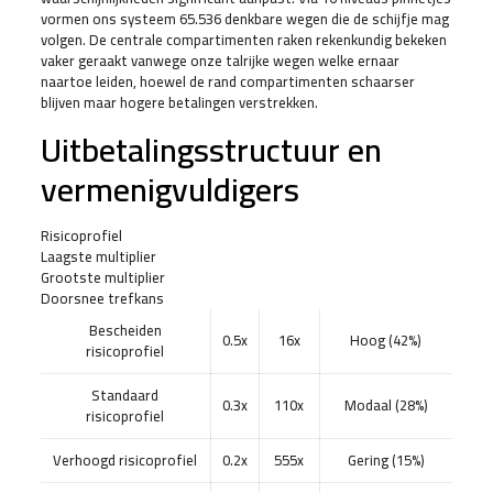
vormen ons systeem 65.536 denkbare wegen die de schijfje mag
volgen. De centrale compartimenten raken rekenkundig bekeken
vaker geraakt vanwege onze talrijke wegen welke ernaar
naartoe leiden, hoewel de rand compartimenten schaarser
blijven maar hogere betalingen verstrekken.
Uitbetalingsstructuur en
vermenigvuldigers
Risicoprofiel
Laagste multiplier
Grootste multiplier
Doorsnee trefkans
Bescheiden
0.5x
16x
Hoog (42%)
risicoprofiel
Standaard
0.3x
110x
Modaal (28%)
risicoprofiel
Verhoogd risicoprofiel
0.2x
555x
Gering (15%)