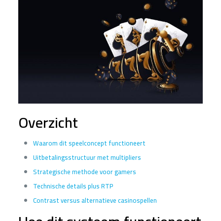
Overzicht
Waarom dit speelconcept functioneert
Uitbetalingsstructuur met multipliers
Strategische methode voor gamers
Technische details plus RTP
Contrast versus alternatieve casinospellen