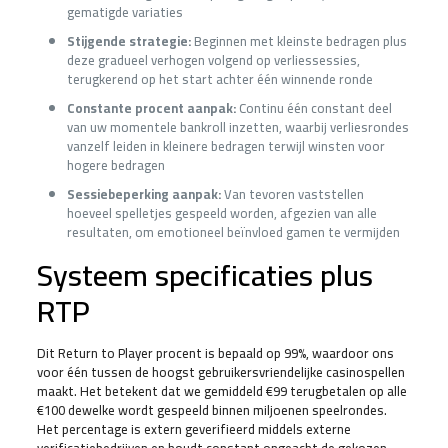
gematigde variaties
Stijgende strategie:
Beginnen met kleinste bedragen plus
deze gradueel verhogen volgend op verliessessies,
terugkerend op het start achter één winnende ronde
Constante procent aanpak:
Continu één constant deel
van uw momentele bankroll inzetten, waarbij verliesrondes
vanzelf leiden in kleinere bedragen terwijl winsten voor
hogere bedragen
Sessiebeperking aanpak:
Van tevoren vaststellen
hoeveel spelletjes gespeeld worden, afgezien van alle
resultaten, om emotioneel beïnvloed gamen te vermijden
Systeem specificaties plus
RTP
Dit Return to Player procent is bepaald op 99%, waardoor ons
voor één tussen de hoogst gebruikersvriendelijke casinospellen
maakt. Het betekent dat we gemiddeld €99 terugbetalen op alle
€100 dewelke wordt gespeeld binnen miljoenen speelrondes.
Het percentage is extern geverifieerd middels externe
verificatiebedrijven en houdt constant ongeacht de gekozen