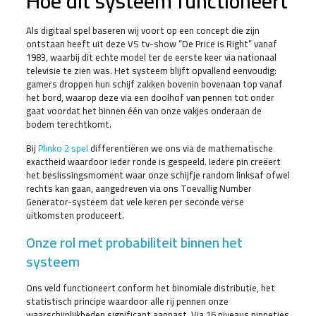
Hoe dit systeem functioneert
Als digitaal spel baseren wij voort op een concept die zijn
ontstaan heeft uit deze VS tv-show “De Price is Right” vanaf
1983, waarbij dit echte model ter de eerste keer via nationaal
televisie te zien was. Het systeem blijft opvallend eenvoudig:
gamers droppen hun schijf zakken bovenin bovenaan top vanaf
het bord, waarop deze via een doolhof van pennen tot onder
gaat voordat het binnen één van onze vakjes onderaan de
bodem terechtkomt.
Bij
Plinko 2 spel
differentiëren we ons via de mathematische
exactheid waardoor ieder ronde is gespeeld. Iedere pin creëert
het beslissingsmoment waar onze schijfje random linksaf ofwel
rechts kan gaan, aangedreven via ons Toevallig Number
Generator-systeem dat vele keren per seconde verse
uitkomsten produceert.
Onze rol met probabiliteit binnen het
systeem
Ons veld functioneert conform het binomiale distributie, het
statistisch principe waardoor alle rij pennen onze
waarschijnlijkheden significant aanpast. Via 16 niveaus pinnetjes