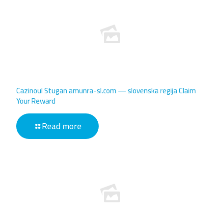
Cazinoul Stugan amunra-sl.com — slovenska regija Claim
Your Reward
Read more