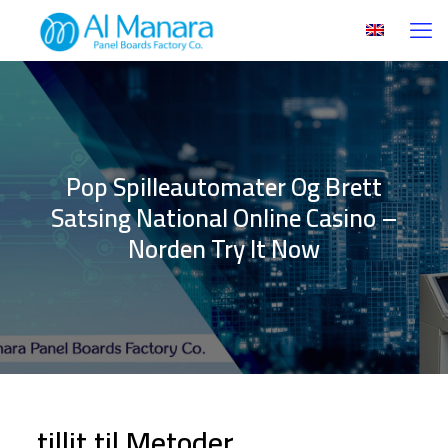
Pop Spilleautomater Og Brett
Satsing National Online Casino –
Norden Try It Now
tillit til Metoder