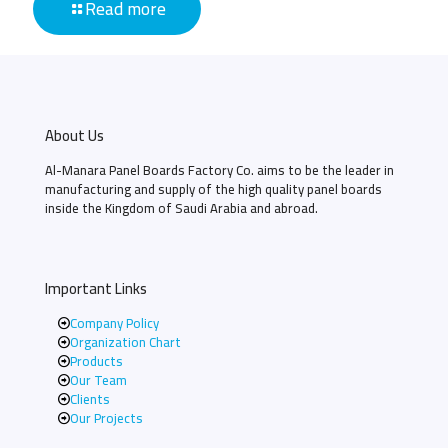
Read more
About Us
Al-Manara Panel Boards Factory Co. aims to be the leader in
manufacturing and supply of the high quality panel boards
inside the Kingdom of Saudi Arabia and abroad.
Important Links
Company Policy
Organization Chart
Products
Our Team
Clients
Our Projects