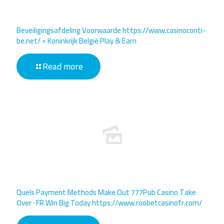
Beveiligingsafdeling Voorwaarde https://www.casinoconti-
be.net/ ◦ Koninkrijk België Play & Earn
Read more
Quels Payment Methods Make Out 777Pub Casino Take
Over · FR Win Big Today https://www.roobetcasinofr.com/