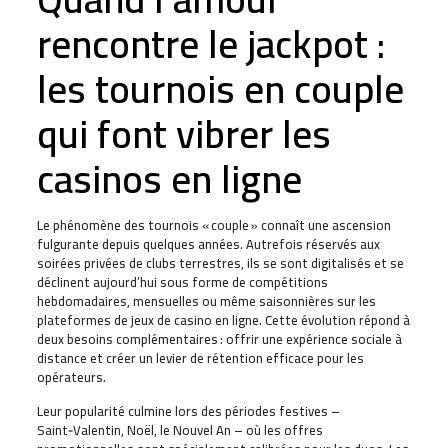
rencontre le jackpot :
les tournois en couple
qui font vibrer les
casinos en ligne
Le phénomène des tournois « couple » connaît une ascension
fulgurante depuis quelques années. Autrefois réservés aux
soirées privées de clubs terrestres, ils se sont digitalisés et se
déclinent aujourd’hui sous forme de compétitions
hebdomadaires, mensuelles ou même saisonnières sur les
plateformes de jeux de casino en ligne. Cette évolution répond à
deux besoins complémentaires : offrir une expérience sociale à
distance et créer un levier de rétention efficace pour les
opérateurs.
Leur popularité culmine lors des périodes festives –
Saint‑Valentin, Noël, le Nouvel An – où les offres