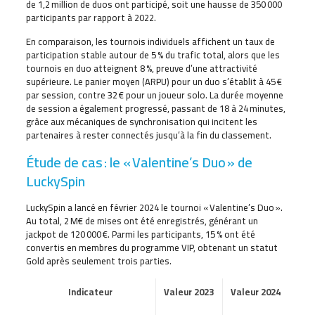
de 1,2 million de duos ont participé, soit une hausse de 350 000
participants par rapport à 2022.
En comparaison, les tournois individuels affichent un taux de
participation stable autour de 5 % du trafic total, alors que les
tournois en duo atteignent 8 %, preuve d’une attractivité
supérieure. Le panier moyen (ARPU) pour un duo s’établit à 45 €
par session, contre 32 € pour un joueur solo. La durée moyenne
de session a également progressé, passant de 18 à 24 minutes,
grâce aux mécaniques de synchronisation qui incitent les
partenaires à rester connectés jusqu’à la fin du classement.
Étude de cas : le « Valentine’s Duo » de
LuckySpin
LuckySpin a lancé en février 2024 le tournoi « Valentine’s Duo ».
Au total, 2 M€ de mises ont été enregistrés, générant un
jackpot de 120 000 €. Parmi les participants, 15 % ont été
convertis en membres du programme VIP, obtenant un statut
Gold après seulement trois parties.
Indicateur
Valeur 2023
Valeur 2024