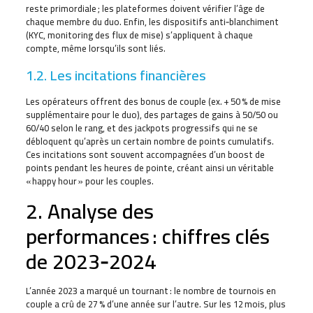
reste primordiale ; les plateformes doivent vérifier l’âge de
chaque membre du duo. Enfin, les dispositifs anti‑blanchiment
(KYC, monitoring des flux de mise) s’appliquent à chaque
compte, même lorsqu’ils sont liés.
1.2. Les incitations financières
Les opérateurs offrent des bonus de couple (ex. + 50 % de mise
supplémentaire pour le duo), des partages de gains à 50/50 ou
60/40 selon le rang, et des jackpots progressifs qui ne se
débloquent qu’après un certain nombre de points cumulatifs.
Ces incitations sont souvent accompagnées d’un boost de
points pendant les heures de pointe, créant ainsi un véritable
« happy hour » pour les couples.
2. Analyse des
performances : chiffres clés
de 2023‑2024
L’année 2023 a marqué un tournant : le nombre de tournois en
couple a crû de 27 % d’une année sur l’autre. Sur les 12 mois, plus