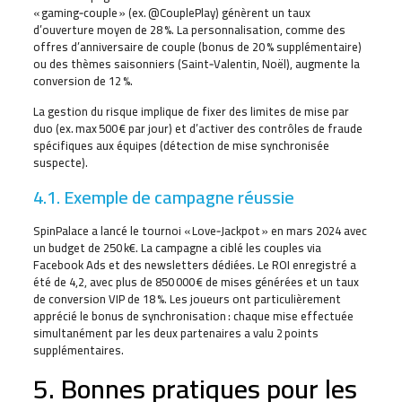
« gaming‑couple » (ex. @CouplePlay) génèrent un taux
d’ouverture moyen de 28 %. La personnalisation, comme des
offres d’anniversaire de couple (bonus de 20 % supplémentaire)
ou des thèmes saisonniers (Saint‑Valentin, Noël), augmente la
conversion de 12 %.
La gestion du risque implique de fixer des limites de mise par
duo (ex. max 500 € par jour) et d’activer des contrôles de fraude
spécifiques aux équipes (détection de mise synchronisée
suspecte).
4.1. Exemple de campagne réussie
SpinPalace a lancé le tournoi « Love‑Jackpot » en mars 2024 avec
un budget de 250 k€. La campagne a ciblé les couples via
Facebook Ads et des newsletters dédiées. Le ROI enregistré a
été de 4,2, avec plus de 850 000 € de mises générées et un taux
de conversion VIP de 18 %. Les joueurs ont particulièrement
apprécié le bonus de synchronisation : chaque mise effectuée
simultanément par les deux partenaires a valu 2 points
supplémentaires.
5. Bonnes pratiques pour les