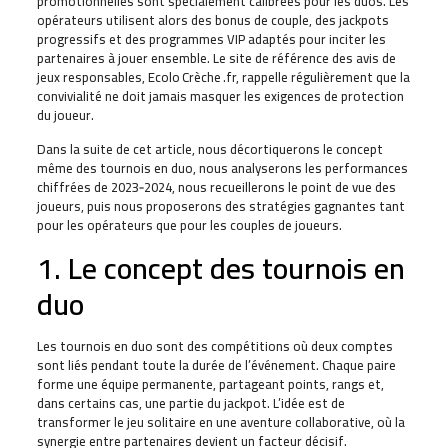
promotionnelles sont spécialement calibrées pour les duos. Les
opérateurs utilisent alors des bonus de couple, des jackpots
progressifs et des programmes VIP adaptés pour inciter les
partenaires à jouer ensemble. Le site de référence des avis de
jeux responsables, Ecolo Crèche .fr, rappelle régulièrement que la
convivialité ne doit jamais masquer les exigences de protection
du joueur.
Dans la suite de cet article, nous décortiquerons le concept
même des tournois en duo, nous analyserons les performances
chiffrées de 2023‑2024, nous recueillerons le point de vue des
joueurs, puis nous proposerons des stratégies gagnantes tant
pour les opérateurs que pour les couples de joueurs.
1. Le concept des tournois en
duo
Les tournois en duo sont des compétitions où deux comptes
sont liés pendant toute la durée de l’événement. Chaque paire
forme une équipe permanente, partageant points, rangs et,
dans certains cas, une partie du jackpot. L’idée est de
transformer le jeu solitaire en une aventure collaborative, où la
synergie entre partenaires devient un facteur décisif.