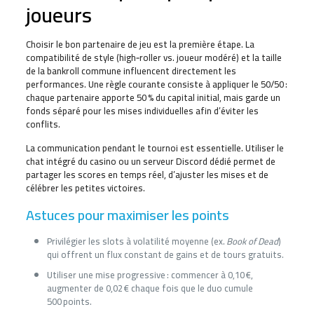
joueurs
Choisir le bon partenaire de jeu est la première étape. La
compatibilité de style (high‑roller vs. joueur modéré) et la taille
de la bankroll commune influencent directement les
performances. Une règle courante consiste à appliquer le 50/50 :
chaque partenaire apporte 50 % du capital initial, mais garde un
fonds séparé pour les mises individuelles afin d’éviter les
conflits.
La communication pendant le tournoi est essentielle. Utiliser le
chat intégré du casino ou un serveur Discord dédié permet de
partager les scores en temps réel, d’ajuster les mises et de
célébrer les petites victoires.
Astuces pour maximiser les points
Privilégier les slots à volatilité moyenne (ex.
Book of Dead
)
qui offrent un flux constant de gains et de tours gratuits.
Utiliser une mise progressive : commencer à 0,10 €,
augmenter de 0,02 € chaque fois que le duo cumule
500 points.