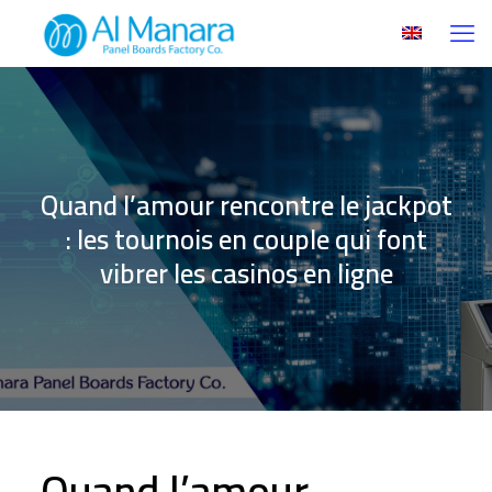
Quand l’amour rencontre le jackpot
: les tournois en couple qui font
vibrer les casinos en ligne
Quand l’amour