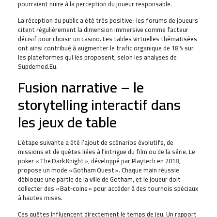
pourraient nuire à la perception du joueur responsable.
La réception du public a été très positive : les forums de joueurs
citent régulièrement la dimension immersive comme facteur
décisif pour choisir un casino. Les tables virtuelles thématisées
ont ainsi contribué à augmenter le trafic organique de 18 % sur
les plateformes qui les proposent, selon les analyses de
Supdemod.Eu.
Fusion narrative – le
storytelling interactif dans
les jeux de table
L’étape suivante a été l’ajout de scénarios évolutifs, de
missions et de quêtes liées à l’intrigue du film ou de la série. Le
poker « The Dark Knight », développé par Playtech en 2018,
propose un mode « Gotham Quest ». Chaque main réussie
débloque une partie de la ville de Gotham, et le joueur doit
collecter des « Bat‑coins » pour accéder à des tournois spéciaux
à hautes mises.
Ces quêtes influencent directement le temps de jeu. Un rapport