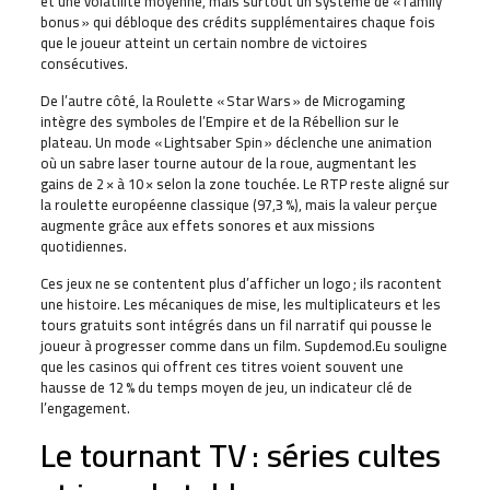
et une volatilité moyenne, mais surtout un système de « family
bonus » qui débloque des crédits supplémentaires chaque fois
que le joueur atteint un certain nombre de victoires
consécutives.
De l’autre côté, la Roulette « Star Wars » de Microgaming
intègre des symboles de l’Empire et de la Rébellion sur le
plateau. Un mode « Lightsaber Spin » déclenche une animation
où un sabre laser tourne autour de la roue, augmentant les
gains de 2 × à 10 × selon la zone touchée. Le RTP reste aligné sur
la roulette européenne classique (97,3 %), mais la valeur perçue
augmente grâce aux effets sonores et aux missions
quotidiennes.
Ces jeux ne se contentent plus d’afficher un logo ; ils racontent
une histoire. Les mécaniques de mise, les multiplicateurs et les
tours gratuits sont intégrés dans un fil narratif qui pousse le
joueur à progresser comme dans un film. Supdemod.Eu souligne
que les casinos qui offrent ces titres voient souvent une
hausse de 12 % du temps moyen de jeu, un indicateur clé de
l’engagement.
Le tournant TV : séries cultes