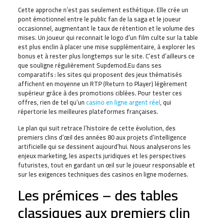
Cette approche n’est pas seulement esthétique. Elle crée un
pont émotionnel entre le public fan de la saga et le joueur
occasionnel, augmentant le taux de rétention et le volume des
mises. Un joueur qui reconnait le logo d’un film culte sur la table
est plus enclin à placer une mise supplémentaire, à explorer les
bonus et à rester plus longtemps sur le site. C’est d’ailleurs ce
que souligne régulièrement Supdemod.Eu dans ses
comparatifs : les sites qui proposent des jeux thématisés
affichent en moyenne un RTP (Return to Player) légèrement
supérieur grâce à des promotions ciblées. Pour tester ces
offres, rien de tel qu’un
casino en ligne argent réel
, qui
répertorie les meilleures plateformes françaises.
Le plan qui suit retrace l’histoire de cette évolution, des
premiers clins d’œil des années 80 aux projets d’intelligence
artificielle qui se dessinent aujourd’hui. Nous analyserons les
enjeux marketing, les aspects juridiques et les perspectives
futuristes, tout en gardant un œil sur le joueur responsable et
sur les exigences techniques des casinos en ligne modernes.
Les prémices – des tables
classiques aux premiers clin