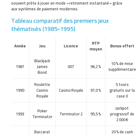
souvent prête à jouer en mode « retirement instantané » grâce
aux systèmes de paiement modernes.
Tableau comparatif des premiers jeux
thématisés (1985‑1995)
RTP
Année
Jeu
Licence
Bonus offert
moyen
Blackjack
10 % de mise
1987
James
007
96,2 %
supplémentaire
Bond
Roulette
5 tours
1990
Casino
Casino Royale
97,0 %
gratuits sur la
Royale
case 0
Jackpot
Poker
1993
Terminator 2
95,5 %
progressif de
Terminator
2 000 €
Baccarat
20 % de cash