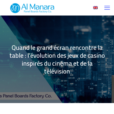
Quand le grand écran rencontre la
table : l’évolution des jeux de casino
inspirés du cinéma et de la
télévision