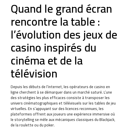
Quand le grand écran
rencontre la table :
l’évolution des jeux de
casino inspirés du
cinéma et de la
télévision
Depuis les débuts de l’internet, les opérateurs de casino en
ligne cherchent à se démarquer dans un marché saturé. L’une
des stratégies les plus efficaces consiste à transposer les
univers cinématographiques et télévisuels sur les tables de jeu
virtuelles. En s’appuyant sur des licences reconnues, les
plateformes offrent aux joueurs une expérience immersive où
le storytelling se mêle aux mécaniques classiques du Blackjack,
de la roulette ou du poker.