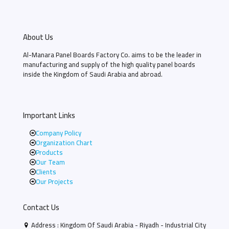
About Us
Al-Manara Panel Boards Factory Co. aims to be the leader in
manufacturing and supply of the high quality panel boards
inside the Kingdom of Saudi Arabia and abroad.
Important Links
Company Policy
Organization Chart
Products
Our Team
Clients
Our Projects
Contact Us
Address : Kingdom Of Saudi Arabia - Riyadh - Industrial City