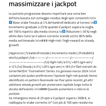
massimizzare i jackpot
Le puntate progressive devono rispettare una curva ben
definita basata sul conteggio residuo degli spin consentiti:\n\n
Base stake fissata al 2 % del bankroll dedicato al torneo.\n
Incremento graduale (+25 %) quando il jackpot supera la soglia
del 150 % rispetto alla media storica.\n
Riduzione (-30 %) negli
ultimi dieci turni se il valore corrente scende sotto 80 % della
media settimanale.\n\n### High‑risk / high‑reward vs steady
growth
| Approccio | % bankroll iniziale | Incremento medio | Probabilità
vincita jackpot
|\n|———–|——————–|——————|
——————————|\n| High‑risk | ≥5 % | +50 % ogni win |
≈12 % |\n| Steady | ≤3 % | +20 % ogni win | ≈18 % |\n*Dati estratti da
tornei
NetEnt Tournament Series
tra gennaio‑marzo 2024.\n\nI
campioni più audaci preferiscono l’opzione high‑risk quando hanno
identificato un pattern favorevole nei free spins recenti; gli altri
adottano steady growth per preservare capitale lungo tutta la
durata dell’evento.\n\n#### Quando aumentare o ridurre la
puntata
Se rimangono meno di 20 spin e il jackpot supera i 300k €, si
raddoppia lo stake corrente.\n* Con più di 100 spin residui ma