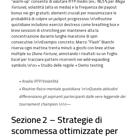
“warm‑up” consente di valutare RTP medio (es.: 96,5 % per
Mega
Fortune
), volatilità (alta vs media) e la frequenza dei payout
bonus nei giri gratuiti, elementi cruciali per massimizzare le
probabilità di colpire un jackpot progressivo.\n\nRoutine
quotidiane includono esercizi de​stress come breathing box e
brevi sessioni di stretching per mantenere alta la
concentrazione durante lunghe maratone di spin
consecutive.\n\nEsempio concreto: Marco “Flash” Bianchi
riserva ogni mattina trenta minuti a giochi con linee attive
multiple su
Divine Fortune
, annotando i risultati su un foglio
Excel per tracciare pattern ricorrenti nei wild‑expanding
symbols.\n\n> • Studio delle regole + Demo testing
• Analisi RTP/Volatilità
• Routine fisico‑mentale quotidiana \n\nQueste abitudini
differenziano gli aspiranti partecipanti dalle vere leggende dei
tournament champion.\n\n—
Sezione 2 – Strategie di
scommessa ottimizzate per