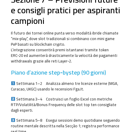
e consigli pratici per aspiranti
campioni
Il futuro dei tornei online punta verso modalità ibride chiamate
“mix‑play”, dove slot tradizionali si combinano con mini game
PvP basati su blockchain crypto.
L’integrazione consentirà premi istantanei tramite token
ERC‑20 ed aumenterà drasticamente la velocità dei pagamenti
withdrawals grazie alle reti Layer‑2.
Piano d’azione step‑by­step (90 giorni)
Settimana 1–2 Analizza almeno tre licenze esterne (MGA,
Curacao, UKGC) usando le recensioni Fga.It.
Settimana 3–4 Costruisci un foglio Excel con metriche
RTP/Volatilità/Bonus Frequency delle slot top ten consigliate
dagli esperti.
Settimana 5–8 Esegui sessioni demo quotidiane seguendo
routine mentale descritta nella Secção 1; registra performance
real time.