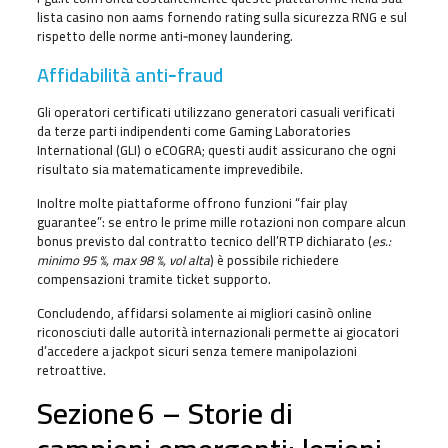
lista casino non aams fornendo rating sulla sicurezza RNG e sul
rispetto delle norme anti‐money laundering.
Affidabilità anti‐fraud
Gli operatori certificati utilizzano generatori casuali verificati
da terze parti indipendenti come Gaming Laboratories
International (GLI) o eCOGRA; questi audit assicurano che ogni
risultato sia matematicamente imprevedibile.
Inoltre molte piattaforme offrono funzioni “fair play
guarantee”: se entro le prime mille rotazioni non compare alcun
bonus previsto dal contratto tecnico dell’RTP dichiarato (
es.:
minimo 95 %, max 98 %, vol alta
) è possibile richiedere
compensazioni tramite ticket supporto.
Concludendo, affidarsi solamente ai migliori casinò online
riconosciuti dalle autorità internazionali permette ai giocatori
d’accedere a jackpot sicuri senza temere manipolazioni
retroattive.
Sezione 6 – Storie di