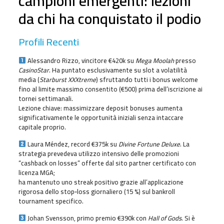
campioni emergenti: lezioni
da chi ha conquistato il podio
Profili Recenti
Alessandro Rizzo, vincitore €420k su
Mega Moolah
presso
CasinoStar
. Ha puntato esclusivamente su slot a volatilità
media (
Starburst XXXtreme
) sfruttando tutti i bonus welcome
fino al limite massimo consentito (€500) prima dell’iscrizione ai
tornei settimanali.
Lezione chiave: massimizzare deposit bonuses aumenta
significativamente le opportunità iniziali senza intaccare
capitale proprio.
Laura Méndez, record €375k su
Divine Fortune Deluxe
. La
strategia prevedeva utilizzo intensivo delle promozioni
“cashback on losses” offerte dal sito partner certificato con
licenza MGA;
ha mantenuto uno streak positivo grazie all’applicazione
rigorosa dello stop‐loss giornaliero (15 %) sul bankroll
tournament specifico.
Johan Svensson, primo premio €390k con
Hall of Gods
. Si è