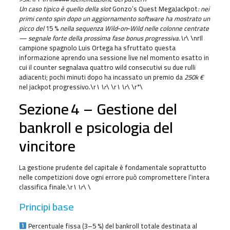
Un caso tipico è quello della slot
Gonzo’s Quest MegaJackpot
: nei
primi cento spin dopo un aggiornamento software ha mostrato un
picco del
15 %
nella sequenza Wild‑on‑Wild nelle colonne centrate
— segnale forte della prossima fase bonus progressiva.\r
\ \nrIl
campione spagnolo Luis Ortega ha sfruttato questa
informazione aprendo una sessione live nel momento esatto in
cui il counter segnalava quattro wild consecutivi su due rulli
adiacenti; pochi minuti dopo ha incassato un premio da
250k €
nel jackpot progressivo.\r
\ \r
\ \r
\ \r
\ \r*\
Sezione 4 – Gestione del
bankroll e psicologia del
vincitore
La gestione prudente del capitale è fondamentale soprattutto
nelle competizioni dove ogni errore può compromettere l’intera
classifica finale.\r
\ \r
\ \
Principi base
Percentuale fissa (3–5 %) del bankroll totale destinata al