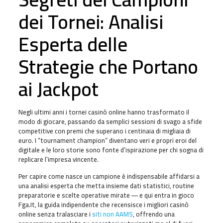
dei Tornei: Analisi
Esperta delle
Strategie che Portano
ai Jackpot
Negli ultimi anni i tornei casinò online hanno trasformato il
modo di giocare, passando da semplici sessioni di svago a sfide
competitive con premi che superano i centinaia di migliaia di
euro. I “tournament champion” diventano veri e propri eroi del
digitale e le loro storie sono fonte d’ispirazione per chi sogna di
replicare l’impresa vincente.
Per capire come nasce un campione è indispensabile affidarsi a
una analisi esperta che metta insieme dati statistici, routine
preparatorie e scelte operative mirate — e qui entra in gioco
Fga.It, la guida indipendente che recensisce i migliori casinò
online senza tralasciare i
siti non AAMS
, offrendo una