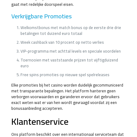
gaat met redelijke doorspeel eisen.
Verkrijgbare Promoties
Welkomstbonus met match bonus op de eerste drie drie
betalingen tot duizend euro totaal
Week cashback van 10 procent op netto verlies
VIP-programma met achttal levels en speciale voordelen
Toernooien met vaststaande prijzen tot vijftigduizend
euro
Free spins promoties op nieuwe spel spelreleases
Elke promoties bij het casino worden duidelijk gecommuniceerd
met transparante bepalingen. Het platform hanteren geen
verborgen voorwaarden en garanderen ervoor dat gebruikers
exact weten wat er van hen wordt gevraagd voordat zij een
bonusaanbieding accepteren.
Klantenservice
Ons platform beschikt over een internationaal serviceteam dat