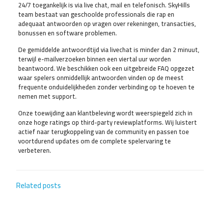
24/7 toegankelijk is via live chat, mail en telefonisch. SkyHills
team bestaat van geschoolde professionals die rap en
adequaat antwoorden op vragen over rekeningen, transacties,
bonussen en software problemen.
De gemiddelde antwoordtijd via livechat is minder dan 2 minuut,
terwijl e-mailverzoeken binnen een viertal uur worden
beantwoord. We beschikken ook een uitgebreide FAQ opgezet
waar spelers onmiddellijk antwoorden vinden op de meest
frequente onduidelijkheden zonder verbinding op te hoeven te
nemen met support.
Onze toewijding aan klantbeleving wordt weerspiegeld zich in
onze hoge ratings op third-party reviewplatforms. Wij luistert
actief naar terugkoppeling van de community en passen toe
voortdurend updates om de complete spelervaring te
verbeteren.
Related posts