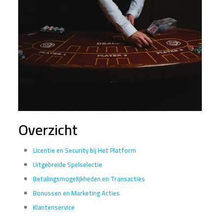
Overzicht
Licentie en Security bij Het Platform
Uitgebreide Spelselectie
Betalingsmogelijkheden en Transacties
Bonussen en Marketing Acties
Klantenservice