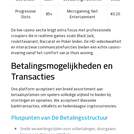
Progressive
Microgaming, Net
85+
€0.20
Slots
Entertainment
De live casino sectie krijgt extra focus met professionele
croupiers die in realtime games zoals Black Jack,
roulettevariant, Baccarat en Poker leiden. De HD-videokwaliteit
en interactieve communicatiefuncties bieden een echte casino-
ervaring vanaf het comfort van je thuis woning.
Betalingsmogelijkheden en
Transacties
Ons platform accepteert een breed assortiment aan
betaalsystemen om spelers volledige vrijheid te bieden bij
stortingen en opnames. We accepteert klassieke
banktransacties, eWallets en hedendaagse cryptocurrencies.
Pluspunten van De Betalingsstructuur
Snelle verwerkingstijden voor uitbetalingen, doorgaans