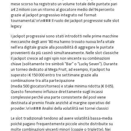
mese scorso ha registrato un volume totale delle puntate pari
a € 2 milioni con un ritorno al giocatore medio del 94 percento
grazie al jackpot progressivo integrato nel format
tournamental.\n\n### Il ruolo dei jackpot progressivi sulle slot
legacy
I jackpot progressivi sono stati introdotti nelle prime macchine
meccaniche degli anni ’80 ma hanno trovato nuova linfa vitale
nell’era digitale grazie alla possibilità di aggregare le puntate
provenienti da più casinò simultaneamente. Nelle slot classiche
il jackpot cresce ad ogni spin non vincente su combinazioni
chiave (solitamente tre simboli “Bar” o “Lucky Seven”). Durante
un torneo dedicato al Mega Fruit, ad esempio, il jackpot ha
superato i € 150 000 entro tre settimane grazie alla
combinazione tra alta partecipazione
(media 500 giocatori/torneo) e stake minima ridotta (€ 0·05).
Questo fenomeno influisce direttamente sugli incassi
complessivi perché una parte consistente del pool viene
destinata al premio finale anziché al margine operativo del
provider.\n\n### Analisi della volatilità nei tornei classici
Le slot tradizionali tendono ad avere volatilità bassa‑media
poiché pagano frequentemente piccole vincite distribuite su
molte combinazioni vincenti minori (coppie o triplette). Nei