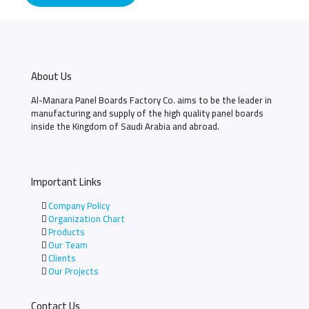
About Us
Al-Manara Panel Boards Factory Co. aims to be the leader in
manufacturing and supply of the high quality panel boards
inside the Kingdom of Saudi Arabia and abroad.
Important Links
Company Policy
Organization Chart
Products
Our Team
Clients
Our Projects
Contact Us