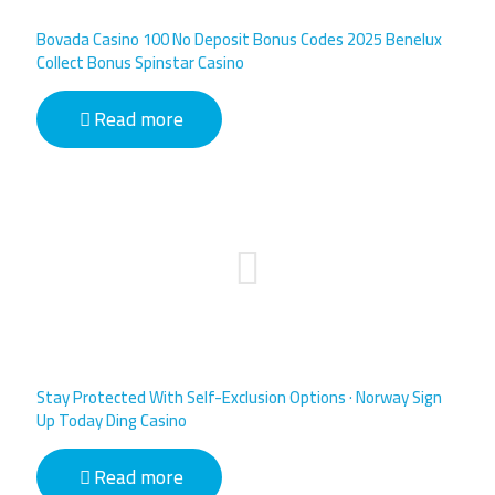
Bovada Casino 100 No Deposit Bonus Codes 2025 Benelux
Collect Bonus Spinstar Casino
Read more
Stay Protected With Self-Exclusion Options · Norway Sign
Up Today Ding Casino
Read more