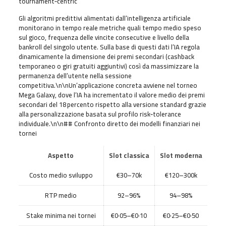
tournament‑centric
Gli algoritmi predittivi alimentati dall’intelligenza artificiale
monitorano in tempo reale metriche quali tempo medio speso
sul gioco, frequenza delle vincite consecutive e livello della
bankroll del singolo utente. Sulla base di questi dati l’IA regola
dinamicamente la dimensione dei premi secondari (cashback
temporaneo o giri gratuiti aggiuntivi) così da massimizzare la
permanenza dell’utente nella sessione
competitiva.\n\nUn’applicazione concreta avviene nel torneo
Mega Galaxy, dove l’IA ha incrementato il valore medio dei premi
secondari del 18 percento rispetto alla versione standard grazie
alla personalizzazione basata sul profilo risk‑tolerance
individuale.\n\n## Confronto diretto dei modelli finanziari nei
tornei
Aspetto
Slot classica
Slot moderna
Costo medio sviluppo
€30–70k
€120–300k
RTP medio
92–96%
94–98%
Stake minima nei tornei
€0·05–€0·10
€0·25–€0·50