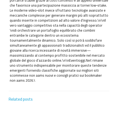
portante stabile grazie ai costi contenuti e all’appello universale
che favorisce una partecipazione massiccia ai tornei low‑stake.
Le moderne video‑slot invece sfruttano tecnologie avanzate e
meccaniche complesse per generare margini più alti soprattutto
quando inserite in competizioni ad alto valore d’ingresso.\n\nIl
vero vantaggio competitivo sta nella capacità degli operator​
\nidi orchestrare un portafoglio equilibrato che combini
entrambe le categorie dentro un ecosistema
tournamentalmente dinamico. Solo così si potrà soddisfare
simultaneamente gli appassionati tradizionalisti ed il pubblico
giovane alla ricerca incessante di novità immersive—
massimizzando al contempo profitto sostenibile nel mercato
globale del gioco d’azzardo online.\n\nEventioggi.Net rimane
uno strumento indispensabile per monitorare queste tendenze
emergenti fornendo classifiche aggiornate sui migliori siti
scommesse non aams nuovi e consigli pratici sui bookmaker
non aams 2026.\
Related posts