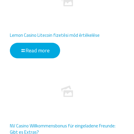
Lemon Casino Litecoin fizetési mód értékelése
Read more
NV Casino Willkommensbonus für eingeladene Freunde:
Gibt es Extras?