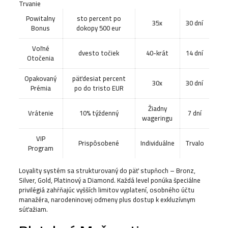
Trvanie
Powitalny
sto percent po
35x
30 dní
Bonus
dokopy 500 eur
Voľné
dvesto točiek
40-krát
14 dní
Otočenia
Opakovaný
päťdesiat percent
30x
30 dní
Prémia
po do tristo EUR
Žiadny
Vrátenie
10% týždenný
7 dní
wageringu
VIP
Prispôsobené
Individuálne
Trvalo
Program
Loyality systém sa strukturovaný do päť stupňoch – Bronz,
Silver, Gold, Platinový a Diamond. Každá level ponúka špeciálne
privilégiá zahŕňajúc vyšších limitov vyplatení, osobného účtu
manažéra, narodeninovej odmeny plus dostup k exkluzívnym
súťažiam.