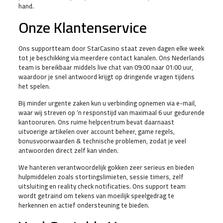
hand.
Onze Klantenservice
Ons supportteam door StarCasino staat zeven dagen elke week
tot je beschikking via meerdere contact kanalen. Ons Nederlands
team is bereikbaar middels live chat van 09:00 naar 01:00 uur,
waardoor je snel antwoord krijgt op dringende vragen tijdens
het spelen.
Bij minder urgente zaken kun u verbinding opnemen via e-mail,
waar wij streven op ‘n responstijd van maximaal 6 uur gedurende
kantooruren. Ons ruime helpcentrum bevat daarnaast
uitvoerige artikelen over account beheer, game regels,
bonusvoorwaarden & technische problemen, zodat je veel
antwoorden direct zelf kan vinden.
We hanteren verantwoordelijk gokken zeer serieus en bieden
hulpmiddelen zoals stortingslimieten, sessie timers, zelf
uitsluiting en reality check notificaties. Ons support team
wordt getraind om tekens van moeilijk speelgedrag te
herkennen en actief ondersteuning te bieden.