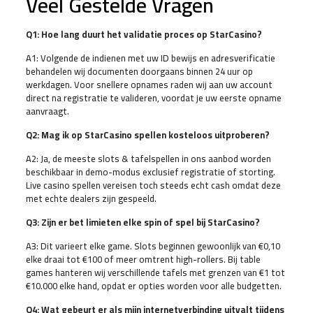
Veel Gestelde Vragen
Q1: Hoe lang duurt het validatie proces op StarCasino?
A1: Volgende de indienen met uw ID bewijs en adresverificatie
behandelen wij documenten doorgaans binnen 24 uur op
werkdagen. Voor snellere opnames raden wij aan uw account
direct na registratie te valideren, voordat je uw eerste opname
aanvraagt.
Q2: Mag ik op StarCasino spellen kosteloos uitproberen?
A2: Ja, de meeste slots & tafelspellen in ons aanbod worden
beschikbaar in demo-modus exclusief registratie of storting.
Live casino spellen vereisen toch steeds echt cash omdat deze
met echte dealers zijn gespeeld.
Q3: Zijn er bet limieten elke spin of spel bij StarCasino?
A3: Dit varieert elke game. Slots beginnen gewoonlijk van €0,10
elke draai tot €100 of meer omtrent high-rollers. Bij table
games hanteren wij verschillende tafels met grenzen van €1 tot
€10.000 elke hand, opdat er opties worden voor alle budgetten.
Q4: Wat gebeurt er als mijn internetverbinding uitvalt tijdens