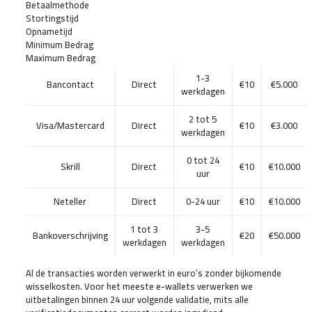
Betaalmethode
Stortingstijd
Opnametijd
Minimum Bedrag
Maximum Bedrag
1-3
Bancontact
Direct
€10
€5.000
werkdagen
2 tot 5
Visa/Mastercard
Direct
€10
€3.000
werkdagen
0 tot 24
Skrill
Direct
€10
€10.000
uur
Neteller
Direct
0-24 uur
€10
€10.000
1 tot 3
3-5
Bankoverschrijving
€20
€50.000
werkdagen
werkdagen
Al de transacties worden verwerkt in euro’s zonder bijkomende
wisselkosten. Voor het meeste e-wallets verwerken we
uitbetalingen binnen 24 uur volgende validatie, mits alle