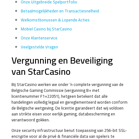
Onze Uitgebreide Spelportfolio
Betaalmogelijkheden en Transactiesnelheid
Welkomstbonussen & Lopende Acties
Mobiel Casino bij StarCasino
Onze Klantenservice
Veelgestelde Vragen
Vergunning en Beveiliging
van StarCasino
Bij StarCasino werken we onder ‘n complete vergunning van de
Belgische Gaming Commissie (vergunning B+ met
licentienummer F1+22051), hetgeen betekent dat alle
handelingen volledig legaal en gereglementeerd worden conform
de Belgische wetgeving. De licentie garandeert dat wij voldoen
aan strikte eisen voor eerlijk gaming, databescherming en
verantwoord gokken.
Onze security infrastructuur benut toepassing van 256-bit SSL-
encryptie voor al de privé & financiële data van spelers te