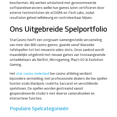
beschermen. Wij werken uitsluitend met gerenommeerde
softwareleveranciers welke hun games laten certificeren door
externe testinstituten als eCOGRA en iTech Labs, zodat
resultaten geheel willekeurig en controleerbaar blijven.
Ons Uitgebreide Spelportfolio
StarCasino heeft een zorgzaam samengestelde verzameling
van meer dan 800 casino games, gaande vanaf klassieke
tafelspellen tot het nieuwste video slots. Onze aanbod wordt
maandelijks uitgebreid met nieuwe games van toonaangevende
ontwikkelaars als NetEnt, Microgaming, Play’n GO & Evolution
Gaming.
Het
star casino nederland
live casino afdeling verdient
bijzondere vermelding, met professionele dealers die live spellen
hosten zoals blackjack, roulette, baccarat en verschillende
spelshows. De spellen worden gestreamd vanuit
gespecialiseerde studio’s met diverse camerahoeken en
interactieve functies.
Populaire Spelcategorieën