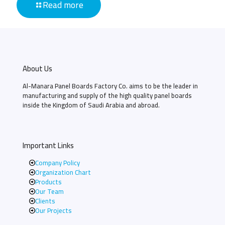
Read more
About Us
Al-Manara Panel Boards Factory Co. aims to be the leader in
manufacturing and supply of the high quality panel boards
inside the Kingdom of Saudi Arabia and abroad.
Important Links
Company Policy
Organization Chart
Products
Our Team
Clients
Our Projects