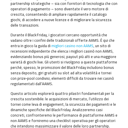
partnership strategiche – sia con fornitori di tecnologia che con
operatori di pagamento – sono diventate il vero motore di
crescita, consentendo di ampliare rapidamente il catalogo
giochi, di accedere a nuove licenze e di migliorare la sicurezza
delle transazioni.
Durante il Black Friday, i giocatori cercano opportunità che
vadano oltre i confini delle tradizionali offerte AAMS. È qui che
entra in gioco la guida di
migliori casino non AAMS
, un sito di
recensioni indipendente che elenca i migliori casinò non AAMS,
evidenziando bonus più generosi, payout più alti e una maggiore
varietà di giochi live. Gli utenti si rivolgono a queste piattaforme
perché, spesso, le promozioni del Black Friday includono bonus
senza deposito, giri gratuiti su slot ad alta volatilità e tornei
con prize‑pool condivisi, elementi difficili da trovare nei casinò
regolamentati dall’AAMS.
Questo articolo esplorerà quattro pilastri fondamentali per la
crescita sostenibile: le acquisizioni di mercato, l’utilizzo dei
tornei come leva di engagement, la sicurezza dei pagamenti e le
dinamiche specifiche del Black Friday. Analizzeremo casi
concreti, confronteremo le performance di piattaforme AAMS e
non AAMS e forniremo una checklist operativa per gli operatori
che intendono massimizzare il valore delle loro partnership.