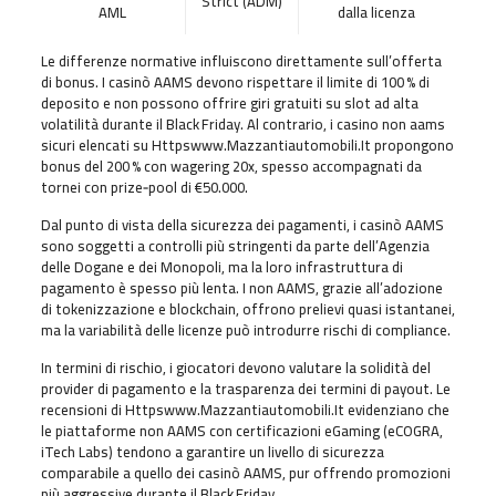
Strict (ADM)
AML
dalla licenza
Le differenze normative influiscono direttamente sull’offerta
di bonus. I casinò AAMS devono rispettare il limite di 100 % di
deposito e non possono offrire giri gratuiti su slot ad alta
volatilità durante il Black Friday. Al contrario, i casino non aams
sicuri elencati su Httpswww.Mazzantiautomobili.It propongono
bonus del 200 % con wagering 20x, spesso accompagnati da
tornei con prize‑pool di €50.000.
Dal punto di vista della sicurezza dei pagamenti, i casinò AAMS
sono soggetti a controlli più stringenti da parte dell’Agenzia
delle Dogane e dei Monopoli, ma la loro infrastruttura di
pagamento è spesso più lenta. I non AAMS, grazie all’adozione
di tokenizzazione e blockchain, offrono prelievi quasi istantanei,
ma la variabilità delle licenze può introdurre rischi di compliance.
In termini di rischio, i giocatori devono valutare la solidità del
provider di pagamento e la trasparenza dei termini di payout. Le
recensioni di Httpswww.Mazzantiautomobili.It evidenziano che
le piattaforme non AAMS con certificazioni eGaming (eCOGRA,
iTech Labs) tendono a garantire un livello di sicurezza
comparabile a quello dei casinò AAMS, pur offrendo promozioni
più aggressive durante il Black Friday.