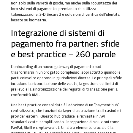
non solo sulla varietà di giochi, ma anche sulla robustezza dei
loro sistemi di pagamento, premiando chi utilizza
tokenizzazione, 3‑D Secure 2 e soluzioni di verifica dell’identità
basate su biometria.
Integrazione di sistemi di
pagamento fra partner: sfide
e best practice – 260 parole
L’onboarding di un nuovo gateway di pagamento può
trasformarsi in un progetto complesso, soprattutto quando le
parti coinvolte operano in giurisdizioni diverse. Le principali sfide
includono la riconciliazione delle valute, la gestione dei limiti di
prelievo e la sincronizzazione dei registri di transazione per la
conformità AML.
Una best practice consolidata è l’adozione di un “payment hub”
centralizzato, che funzioni da layer di astrazione tra il casinò e i
provider esterni. Questo hub traduce le richieste in API
standardizzate, semplificando l’integrazione di soluzioni come
PayPal, Skrill e crypto‑wallet. Un altro elemento cruciale è la