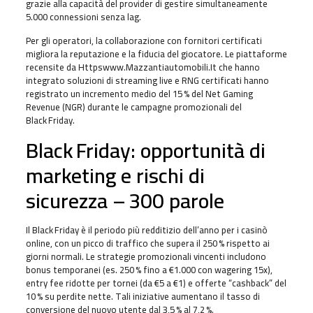
grazie alla capacità del provider di gestire simultaneamente
5.000 connessioni senza lag.
Per gli operatori, la collaborazione con fornitori certificati
migliora la reputazione e la fiducia del giocatore. Le piattaforme
recensite da Httpswww.Mazzantiautomobili.It che hanno
integrato soluzioni di streaming live e RNG certificati hanno
registrato un incremento medio del 15 % del Net Gaming
Revenue (NGR) durante le campagne promozionali del
Black Friday.
Black Friday: opportunità di
marketing e rischi di
sicurezza – 300 parole
Il Black Friday è il periodo più redditizio dell’anno per i casinò
online, con un picco di traffico che supera il 250 % rispetto ai
giorni normali. Le strategie promozionali vincenti includono
bonus temporanei (es. 250 % fino a €1.000 con wagering 15x),
entry fee ridotte per tornei (da €5 a €1) e offerte “cashback” del
10 % su perdite nette. Tali iniziative aumentano il tasso di
conversione del nuovo utente dal 3,5 % al 7,2 %.