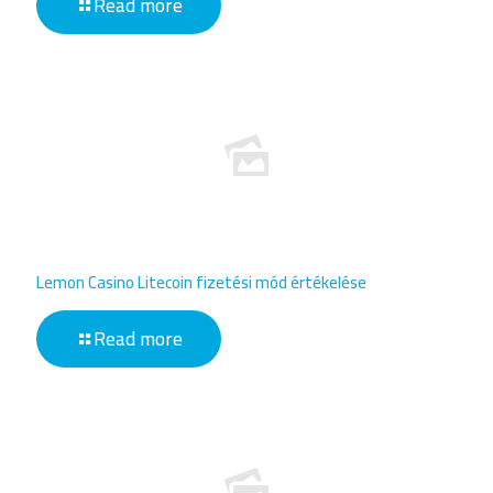
Read more
Lemon Casino Litecoin fizetési mód értékelése
Read more