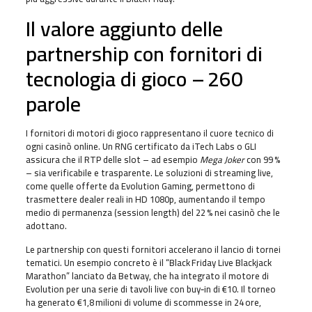
Il valore aggiunto delle
partnership con fornitori di
tecnologia di gioco – 260
parole
I fornitori di motori di gioco rappresentano il cuore tecnico di
ogni casinò online. Un RNG certificato da iTech Labs o GLI
assicura che il RTP delle slot – ad esempio
Mega Joker
con 99 %
– sia verificabile e trasparente. Le soluzioni di streaming live,
come quelle offerte da Evolution Gaming, permettono di
trasmettere dealer reali in HD 1080p, aumentando il tempo
medio di permanenza (session length) del 22 % nei casinò che le
adottano.
Le partnership con questi fornitori accelerano il lancio di tornei
tematici. Un esempio concreto è il “Black Friday Live Blackjack
Marathon” lanciato da Betway, che ha integrato il motore di
Evolution per una serie di tavoli live con buy‑in di €10. Il torneo
ha generato €1,8 milioni di volume di scommesse in 24 ore,