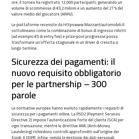
ore, il torneo ha registrato 12.000 partecipanti, generando un
volume di scommesse di €3,2 milioni e un aumento del 27 % del
valore medio del giocatore (ARPU).
Le piattaforme recensite da Httpswww.Mazzantiautomobili.It
sottolineano come la combinazione di bonus di ingresso ridotti
(ad esempio €5 di entry fee) e prize‑pool progressivi possa
trasformare un’offerta stagionale in un driver di crescita a
lungo termine.
Sicurezza dei pagamenti: il
nuovo requisito obbligatorio
per le partnership – 300
parole
Le normative europee hanno evoluto rapidamente i requisiti di
sicurezza per i pagamenti online. La PSD2 (Payment Services
Directive 2) impone l’autenticazione forte del cliente (SCA) per
ogni transazione, mentre le direttive AML (Anti‑Money
Laundering) richiedono controlli approfonditi sull’origine dei
fondi. Il GDPR, infine, regola la gestione dei dati personali,