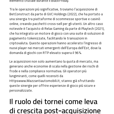
elemento cruciale durante il Black Friday.
Tra le operazioni più significative, troviamo l’acquisizione di
BetConstruct da parte di GVC Holdings (2022), che ha portato a
una sinergia tra piattaforme di scommesse sportive e casinò
online, creando pacchetti cross‑sell per gli utenti. Un altro caso
notevole è l’acquisto di Relax Gaming da parte di Playtech (2021),
che ha integrato un motore di gioco con una suite di soluzioni di
pagamento tokenizzate, facilitando le transazioni in
criptovaluta. Queste operazioni hanno accelerato l’ingresso di
nuovi player nei mercati emergenti dell’Europa dell’Est, dove la
domanda di giochi con RTP elevato supera il 96 %.
Le acquisizioni non solo aumentano la quota di mercato, ma
generano anche economie di scala nella gestione dei rischi di
frode e nella compliance normativa. Gli operatori più
lungimiranti, come quelli recensiti da
Httpswww.Mazzantiautomobili.It, stanno già sfruttando
queste sinergie per offrire esperienze di gioco più sicure e
personalizzate.
Il ruolo dei tornei come leva
di crescita post‑acquisizione