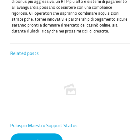
di bonus più aggressiva, un RTP più alto e sistemi di pagamento
all’avanguardia possano coesistere con una compliance
rigorosa. Gli operatori che sapranno combinare acquisizioni
strategiche, tornei innovativi e partnership di pagamento sicure
saranno pronti a dominare il mercato dei casinò online, sia
durante il Black Friday che nei prossimi cicli di crescita.
Related posts
Polospin Maestro Support Status