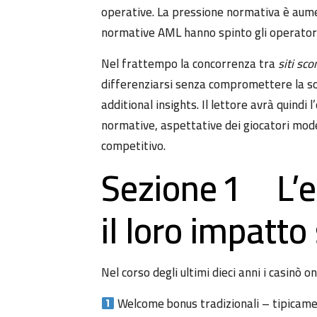
operative. La pressione normativa è aume
normative AML hanno spinto gli operatori a
Nel frattempo la concorrenza tra
siti s
differenziarsi senza compromettere la sol
additional insights. Il lettore avrà quind
normative, aspettative dei giocatori mod
competitivo.
Sezione 1 L’ev
il loro impatto 
Nel corso degli ultimi dieci anni i casin
Welcome bonus tradizionali – tipicamen