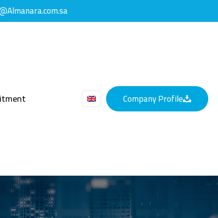
y@Almanara.com.sa
uitment
Company Profile