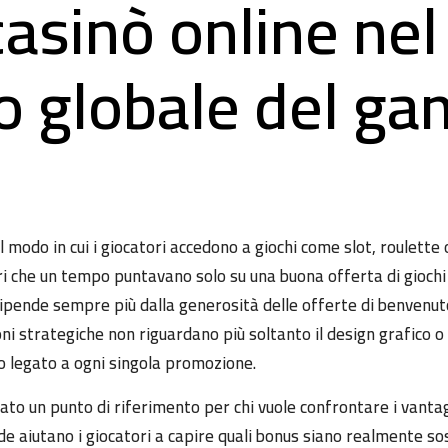
casinò online ne
o globale del ga
 modo in cui i giocatori accedono a giochi come slot, roulette 
 che un tempo puntavano solo su una buona offerta di giochi o
 dipende sempre più dalla generosità delle offerte di benvenut
oni strategiche non riguardano più soltanto il design grafico o
io legato a ogni singola promozione.
ato un punto di riferimento per chi vuole confrontare i vantag
de aiutano i giocatori a capire quali bonus siano realmente sos