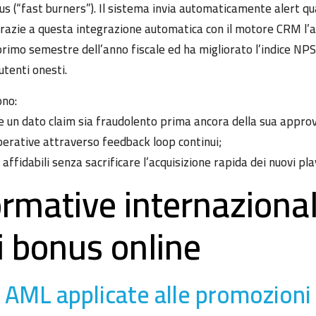
s (“fast burners”). Il sistema invia automaticamente alert q
 Grazie a questa integrazione automatica con il motore CRM l’
rimo semestre dell’anno fiscale ed ha migliorato l’indice NPS 
utenti onesti.
ono:
e un dato claim sia fraudolento prima ancora della sua appro
erative attraverso feedback loop continui;
affidabili senza sacrificare l’acquisizione rapida dei nuovi pla
ative internazionali 
i bonus online
 AML applicate alle promozioni