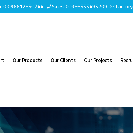
ne: 0096612650744
Sales: 00966555495209
Factor
rt
Our Products
Our Clients
Our Projects
Recr