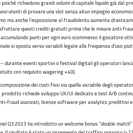
 poiché richiedono grandi volumi di capitale liquido già dal pri
vi utenti di provare una slot senza alcun impegno economico
issimo ma anche l’esposizione al fraudolento aumenta drastic
 sfruttare questi crediti gratuiti prima che le misure anti‑fraud
accumulando punti per ogni euro scommesso il giocatore ottie
inale si sposta verso variabili legate alla frequenza d’uso piutt
 durante eventi sportivi o festival digitali gli operatori lan
ratuito con requisito wagering ×40).
omposizione dei costi fissi sia quella variabile degli operator
vo prodotto richiede sviluppo UX/UI dedicato e test A/B continu
 anti‑fraud avanzati, licenze software per analytics predittivi 
e nel Q3 2023 ha introdotto un welcome bonus “double match” d
te. Il risultato è stato un incremento del traffico organico (+