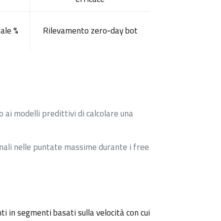
ale %
Rilevamento zero‑day bot
;
ai modelli predittivi di calcolare una
omali nelle puntate massime durante i free
i in segmenti basati sulla velocità con cui