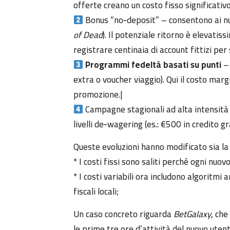
offerte creano un costo fisso significativo
Bonus “no‑deposit” – consentono ai nuo
of Dead
). Il potenziale ritorno è elevat
registrare centinaia di account fittizi per
Programmi fedeltà basati su punti
– 
extra o voucher viaggio). Qui il costo marg
promozione.|
Campagne stagionali ad alta intensità –
livelli de‑wagering (es.: €500 in credito g
Queste evoluzioni hanno modificato sia la c
* I costi fissi sono saliti perché ogni nuo
* I costi variabili ora includono algoritmi
fiscali locali;
Un caso concreto riguarda
BetGalaxy
, ch
le prime tre ore d’attività del nuovo uten