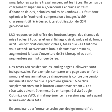
smartphones après le travail ou pendant les fêtes. Un temps de
chargement supérieur à 2,5 secondes entraîne un taux
d’abandon de 27 %, selon les audits de Cambox.Eu. Il faut donc
optimiser le front‑end : compression d’images WebP,
chargement différé des scripts et utilisation de CDN
géo‑localisés.
L’UX responsive doit offrir des boutons larges, des champs de
mise faciles à toucher et un affichage clair du solde et du bonus
actif. Les notifications push ciblées, telles que « Le fantôme
vous attend ! Activez votre bonus de 50 € avant minuit »,
augmentent le taux d’ouverture de 34 % lorsqu’elles sont
segmentées par historique de jeu.
Des tests A/B rapides sur les landing pages Halloween sont
indispensables. Par exemple, comparer une page avec un fond
sombre et une animation de chauve‑souris contre une version
minimaliste montre que la première génère 9 % de clics
supplémentaires sur le bouton « Jouer maintenant ». Les
résultats doivent être mesurés en temps réel via Google
Optimize ou VWO, afin d’implémenter la version gagnante avant
le week‑end de la fête.
En combinant performance technique, design immersif et