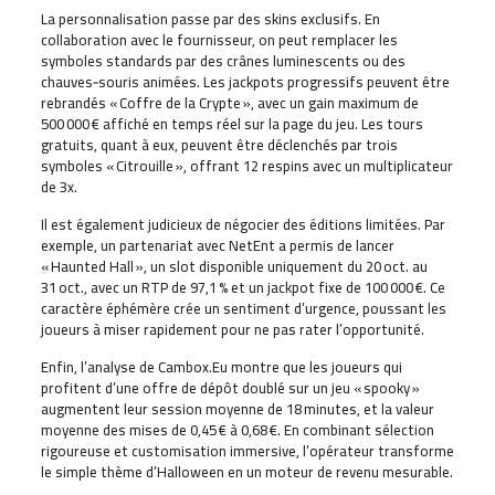
La personnalisation passe par des skins exclusifs. En
collaboration avec le fournisseur, on peut remplacer les
symboles standards par des crânes luminescents ou des
chauves‑souris animées. Les jackpots progressifs peuvent être
rebrandés « Coffre de la Crypte », avec un gain maximum de
500 000 € affiché en temps réel sur la page du jeu. Les tours
gratuits, quant à eux, peuvent être déclenchés par trois
symboles « Citrouille », offrant 12 respins avec un multiplicateur
de 3x.
Il est également judicieux de négocier des éditions limitées. Par
exemple, un partenariat avec NetEnt a permis de lancer
« Haunted Hall », un slot disponible uniquement du 20 oct. au
31 oct., avec un RTP de 97,1 % et un jackpot fixe de 100 000 €. Ce
caractère éphémère crée un sentiment d’urgence, poussant les
joueurs à miser rapidement pour ne pas rater l’opportunité.
Enfin, l’analyse de Cambox.Eu montre que les joueurs qui
profitent d’une offre de dépôt doublé sur un jeu « spooky »
augmentent leur session moyenne de 18 minutes, et la valeur
moyenne des mises de 0,45 € à 0,68 €. En combinant sélection
rigoureuse et customisation immersive, l’opérateur transforme
le simple thème d’Halloween en un moteur de revenu mesurable.