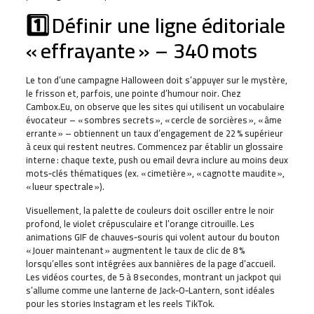
1️⃣ Définir une ligne éditoriale
« effrayante » – 340 mots
Le ton d’une campagne Halloween doit s’appuyer sur le mystère,
le frisson et, parfois, une pointe d’humour noir. Chez
Cambox.Eu, on observe que les sites qui utilisent un vocabulaire
évocateur – « sombres secrets », « cercle de sorcières », « âme
errante » – obtiennent un taux d’engagement de 22 % supérieur
à ceux qui restent neutres. Commencez par établir un glossaire
interne : chaque texte, push ou email devra inclure au moins deux
mots‑clés thématiques (ex. « cimetière », « cagnotte maudite »,
« lueur spectrale »).
Visuellement, la palette de couleurs doit osciller entre le noir
profond, le violet crépusculaire et l’orange citrouille. Les
animations GIF de chauves‑souris qui volent autour du bouton
« Jouer maintenant » augmentent le taux de clic de 8 %
lorsqu’elles sont intégrées aux bannières de la page d’accueil.
Les vidéos courtes, de 5 à 8 secondes, montrant un jackpot qui
s’allume comme une lanterne de Jack‑O‑Lantern, sont idéales
pour les stories Instagram et les reels TikTok.