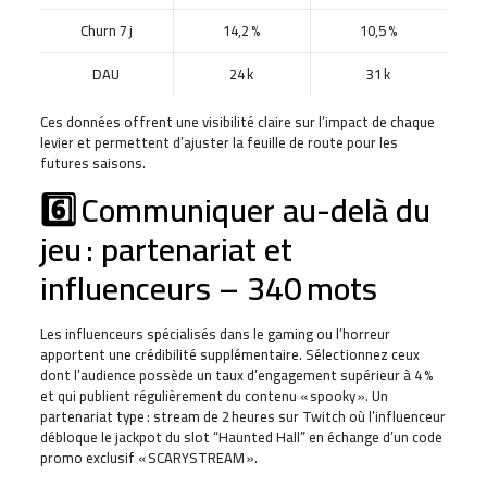
Churn 7 j
14,2 %
10,5 %
DAU
24 k
31 k
Ces données offrent une visibilité claire sur l’impact de chaque
levier et permettent d’ajuster la feuille de route pour les
futures saisons.
6️⃣ Communiquer au-delà du
jeu : partenariat et
influenceurs – 340 mots
Les influenceurs spécialisés dans le gaming ou l’horreur
apportent une crédibilité supplémentaire. Sélectionnez ceux
dont l’audience possède un taux d’engagement supérieur à 4 %
et qui publient régulièrement du contenu « spooky ». Un
partenariat type : stream de 2 heures sur Twitch où l’influenceur
débloque le jackpot du slot “Haunted Hall” en échange d’un code
promo exclusif « SCARYSTREAM ».