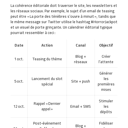
La cohérence éditoriale doit traverser le site, les newsletters et
les réseaux sociaux. Par exemple, le sujet d’un email de teasing
peut être « La porte des ténèbres s’ouvre à minuit », tandis que
le même message sur Twitter utilise le hashtag #HorrorJackpot
et un visuel de porte grinçante. Un calendrier éditorial typique
pourrait ressembler à ceci :
Date
Action
Canal
Objectif
Blog +
Créer
1 oct.
Teasing du thème
réseaux
l’attente
Générer
Lancement du slot
les
5 oct.
Site + push
spécial
premières
mises
Stimuler
Rappel « Dernier
12 oct.
Email + SMS
les
appel »
dépôts
Post‑événement
Fidéliser
Blog +