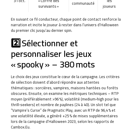
31 oct.
« Coffre des
les
communauté
survivants »
joueurs
En suivant ce fil conducteur, chaque point de contact renforce la
narration et incite le joueur à rester dans l’univers d’Halloween
du premier clic jusqu’au dernier spin.
2️⃣ Sélectionner et
personnaliser les jeux
« spooky » – 380 mots
Le choix des jeux constitue le cœur de la campagne. Les critères
de sélection doivent d’abord répondre aux attentes
thématiques : sorcières, vampires, maisons hantées ou forêts
obscures. Ensuite, on examine les métriques techniques – RTP
moyen (préférablement >96 %), volatilité (medium‑high pour les
thrill‑seekers) et nombre de paylines (24 à 40). Un slot tel que
“Vampire’s Curse” de Pragmatic Play, avec un RTP de 96,4 % et
une volatilité élevée, a généré +25 % de mises supplémentaires
lors de la campagne d’Halloween 2023, selon les rapports de
Cambox.Eu.