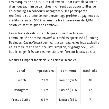
Les marques de pop‑culture Halloween – par exemple la sortie
d’un nouveau film de vampires – offrent des opportunités de
co‑branding. Un concours Instagram où les participants
recréent le costume de leur personnage préféré et gagnent des
crédits de jeu (ex. 500 €) augmente les impressions de 1,8 M
selon les statistiques de Cambox.Eu.
Les actions de relations publiques doivent inclure un
communiqué de presse envoyé aux médias spécialisés (iGaming
Business, CasinoNews) décrivant la campagne, les jeux exclusifs
et les mesures de sécurité (KYC simplifié, cryptage SSL). Les
backlinks générés par ces mentions renforcent le SEO du site.
Mesurez l’impact médiatique à l’aide d’un tableau :
Canal
Impressions
Sentiment
Backlinks
Twitch
2,4 M
Positif (92 %)
18
Instagram
1,7 M
Positif (88 %)
12
Presse écrite
0,9 M
Neutre (65 %)
7