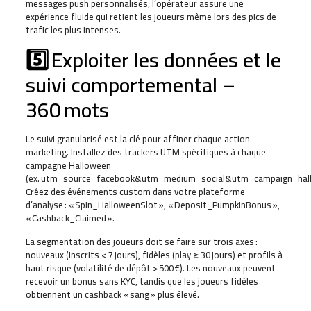
messages push personnalisés, l’opérateur assure une
expérience fluide qui retient les joueurs même lors des pics de
trafic les plus intenses.
5️⃣ Exploiter les données et le
suivi comportemental –
360 mots
Le suivi granularisé est la clé pour affiner chaque action
marketing. Installez des trackers UTM spécifiques à chaque
campagne Halloween
(ex. utm_source=facebook&utm_medium=social&utm_campaign=hall
Créez des événements custom dans votre plateforme
d’analyse : « Spin_HalloweenSlot », « Deposit_PumpkinBonus »,
« Cashback_Claimed ».
La segmentation des joueurs doit se faire sur trois axes :
nouveaux (inscrits < 7 jours), fidèles (play ≥ 30 jours) et profils à
haut risque (volatilité de dépôt > 500 €). Les nouveaux peuvent
recevoir un bonus sans KYC, tandis que les joueurs fidèles
obtiennent un cashback « sang » plus élevé.