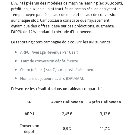
L’IA, intégrée via des modèles de machine learning (ex. XGBoost),
prédit les jeux les plus attractifs en temps réel en analysant le
temps moyen passé, le taux de mise et le taux de conversion
sur chaque slot. Cambox.Eu a constaté que l’ajustement
dynamique des offres, basé sur ces prédictions, augmente
l’ARPU de 12 % pendant la période d’Halloween.
Le reporting post‑campagne doit couvrir les KPI suivants :
ARPU (Average Revenue Per User)
Taux de conversion dépôt / visite
Churn (départ) sur 7 jours post‑événement
Nombre de joueurs actifs (DAU/MAU)
Présentez les résultats dans un tableau comparatif :
KPI
Avant Halloween
Après Halloween
ARPU
2,45 €
3,12 €
Conversion
8,3 %
11,7 %
dépôt