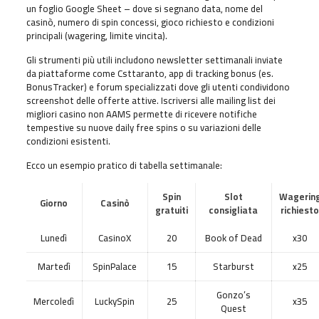
un foglio Google Sheet – dove si segnano data, nome del
casinò, numero di spin concessi, gioco richiesto e condizioni
principali (wagering, limite vincita).
Gli strumenti più utili includono newsletter settimanali inviate
da piattaforme come Csttaranto, app di tracking bonus (es.
BonusTracker) e forum specializzati dove gli utenti condividono
screenshot delle offerte attive. Iscriversi alle mailing list dei
migliori casino non AAMS permette di ricevere notifiche
tempestive su nuove daily free spins o su variazioni delle
condizioni esistenti.
Ecco un esempio pratico di tabella settimanale:
Spin
Slot
Wagerin
Giorno
Casinò
gratuiti
consigliata
richiest
Lunedì
CasinoX
20
Book of Dead
x30
Martedì
SpinPalace
15
Starburst
x25
Gonzo’s
Mercoledì
LuckySpin
25
x35
Quest