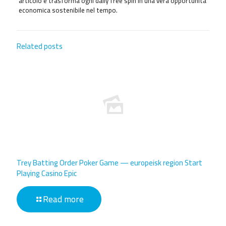
articolo e trasforma ogni daily free spin in una vera opportunità
economica sostenibile nel tempo.
Related posts
Trey Batting Order Poker Game — europeisk region Start
Playing Casino Epic
Read more