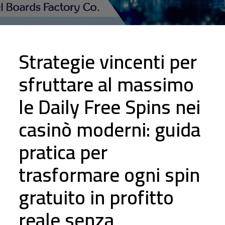
Strategie vincenti per
sfruttare al massimo
le Daily Free Spins nei
casinò moderni: guida
pratica per
trasformare ogni spin
gratuito in profitto
reale senza