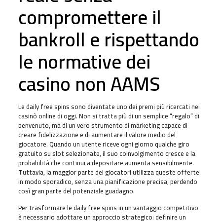
compromettere il
bankroll e rispettando
le normative dei
casino non AAMS
Le daily free spins sono diventate uno dei premi più ricercati nei
casinò online di oggi. Non si tratta più di un semplice “regalo” di
benvenuto, ma di un vero strumento di marketing capace di
creare fidelizzazione e di aumentare il valore medio del
giocatore. Quando un utente riceve ogni giorno qualche giro
gratuito su slot selezionate, il suo coinvolgimento cresce e la
probabilità che continui a depositare aumenta sensibilmente.
Tuttavia, la maggior parte dei giocatori utilizza queste offerte
in modo sporadico, senza una pianificazione precisa, perdendo
così gran parte del potenziale guadagno.
Per trasformare le daily free spins in un vantaggio competitivo
è necessario adottare un approccio strategico: definire un