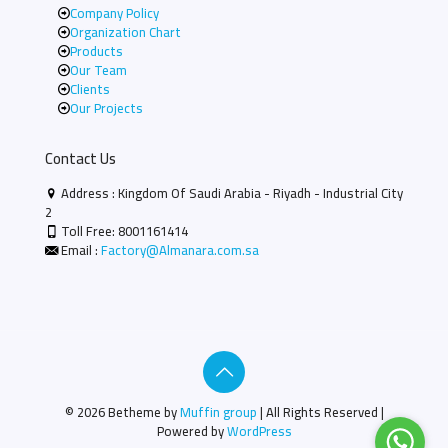
Company Policy
Organization Chart
Products
Our Team
Clients
Our Projects
Contact Us
Address : Kingdom Of Saudi Arabia - Riyadh - Industrial City
2
Toll Free:
8001161414
Email :
Factory@Almanara.com.sa
© 2026 Betheme by
Muffin group
| All Rights Reserved |
Powered by
WordPress