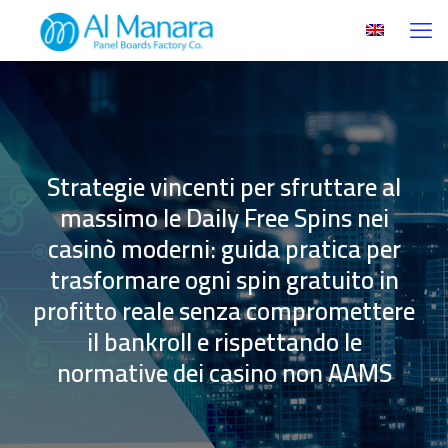
Strategie vincenti per sfruttare al
massimo le Daily Free Spins nei
casinò moderni: guida pratica per
trasformare ogni spin gratuito in
profitto reale senza compromettere
il bankroll e rispettando le
normative dei casino non AAMS