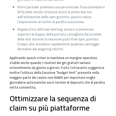
Ritiro parziale: prelevare una percentuale fissa (esempio il
50 %) delle vincite ottenute entro le prime due ore
dall’attivazione dello spin gratuito; questo riduce
l’esposizione al rischio di perdita successiva.
Regola d’oro dell’over‑betting: evitare scommesse
superiori al doppio della puntata consigliata dal provider
della slot durante la sessione post‑free spin; puntate
troppo alte annullano rapidamente qualsiasi vantaggio
derivante dal wagering ridotto.
Applicando questi criteri si mantiene un margine operativo
stabile anche quando i risultati dei giri gratuiti variano
notevolmente da giorno a giorno. Il sito Csttaranto suggerisce
inoltre l’utilizzo della funzione “budget limit” presente nella
maggior parte dei casino non AAMS per impostare soglie
giornaliere automatiche sia in termini di deposito che di perdita
netta consentita.
Ottimizzare la sequenza di
claim su più piattaforme