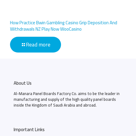
How Practice Bwin Gambling Casino Grip Deposition And
Withdrawals NZ Play Now WooCasino
Read more
About Us
Al-Manara Panel Boards Factory Co. aims to be the leader in
manufacturing and supply of the high quality panel boards
inside the Kingdom of Saudi Arabia and abroad.
Important Links