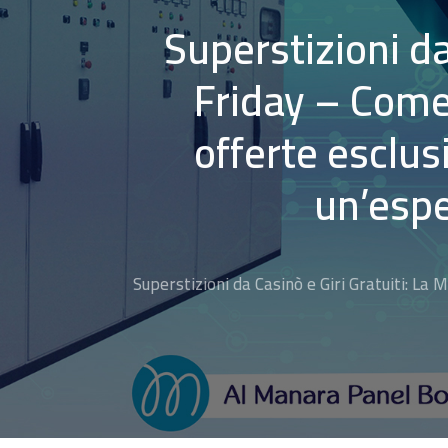
Superstizioni da
Friday – Come 
offerte esclus
un’espe
Superstizioni da Casinò e Giri Gratuiti: La