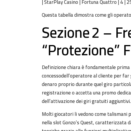
| StarPlay Casino | Fortuna Quattro | 4 | 2
Questa tabella dimostra come gli operator​
Sezione 2 – F
“Protezione” F
Definizione chiara è fondamentale prima d
concessodell’operatore al cliente per far
denaro proprio durante quel giro particol
registrazione o accetta una promo dedicat
dell’attivazione dei giri gratuiti aggiuntivi.
Molti giocatori li vedono come talismani 
nella slot Gonzo’s Quest, caratterizzata d