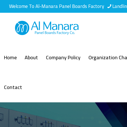
Welcome To Al-Manara Panel Boards Factory
Landli
Home
About
Company Policy
Organization Cha
Contact