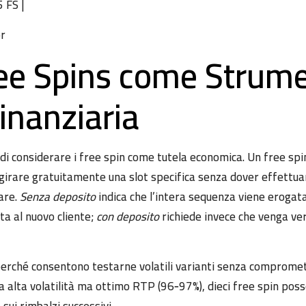
5 FS |
​​
ree Spins come Strume
inanziaria
i considerare i free spin come tutela economica. Un free spin
 girare gratuitamente una slot specifica senza dover effettua
are.
Senza deposito
indica che l’intera sequenza viene erogat
a al nuovo cliente;
con deposito
richiede invece che venga v
perché consentono testarne volatili varianti senza compromet
a alta volatilità ma ottimo RTP (96‑97%), dieci free spin pos