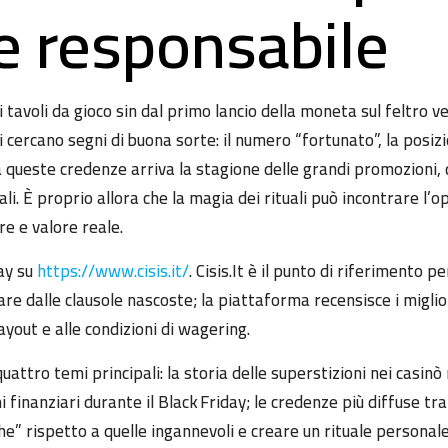
 e responsabile
ei tavoli da gioco sin dal primo lancio della moneta sul feltro v
ri cercano segni di buona sorte: il numero “fortunato”, la posiz
a queste credenze arriva la stagione delle grandi promozioni, 
li. È proprio allora che la magia dei rituali può incontrare l’o
e e valore reale.
day su
https://www.cisis.it/
. Cisis.It è il punto di riferimento 
are dalle clausole nascoste; la piattaforma recensisce i migl
payout e alle condizioni di wagering.
attro temi principali: la storia delle superstizioni nei casinò
 finanziari durante il Black Friday; le credenze più diffuse tra i
e” rispetto a quelle ingannevoli e creare un rituale personale