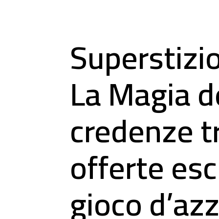
Superstizio
La Magia d
credenze tr
offerte esc
gioco d’az