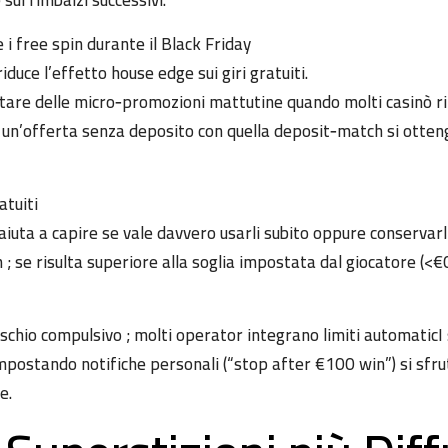
 sui rimbalzi successivi.
 free spin durante il Black Friday
iduce l’effetto house edge sui giri gratuiti.
ttare delle micro‑promozioni mattutine quando molti casinò ril
un’offerta senza deposito con quella deposit‑match si ottengo
atuiti
 aiuta a capire se vale davvero usarli subito oppure conservarl
 ; se risulta superiore alla soglia impostata dal giocatore (<€
schio compulsivo ; molti operator​​ ​integrano limiti automaticI
mpostando notifiche personali (“stop after €100 win”) si sfru
e.