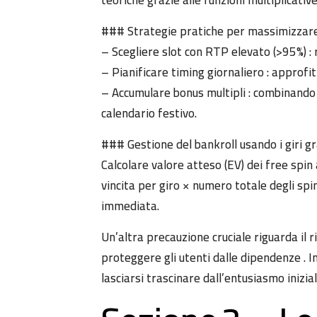
teoriche grazie alle funzioni multiplicative
### Strategie pratiche per massimizzare i
– Scegliere slot con RTP elevato (>95%) : r
– Pianificare timing giornaliero : approfi
– Accumulare bonus multipli : combinando 
calendario festivo.
### Gestione del bankroll usando i giri gr
Calcolare valore atteso (EV) dei free spin
vincita per giro × numero totale degli spin
immediata.
Un’altra precauzione cruciale riguarda il ri
proteggere gli utenti dalle dipendenze . I
lasciarsi trascinare dall’entusiasmo inizial