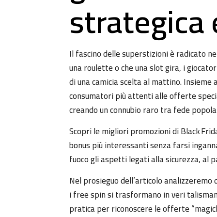
strategica
Il fascino delle superstizioni è radicato n
una roulette o che una slot gira, i giocato
di una camicia scelta al mattino. Insieme 
consumatori più attenti alle offerte specia
creando un connubio raro tra fede popolar
Scopri le migliori promozioni di Black Fri
bonus più interessanti senza farsi ingann
fuoco gli aspetti legati alla sicurezza, al 
Nel prosieguo dell’articolo analizzeremo qu
i free spin si trasformano in veri talismani
pratica per riconoscere le offerte “magich