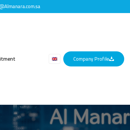
y@Almanara.com.sa
uitment
Company Profile