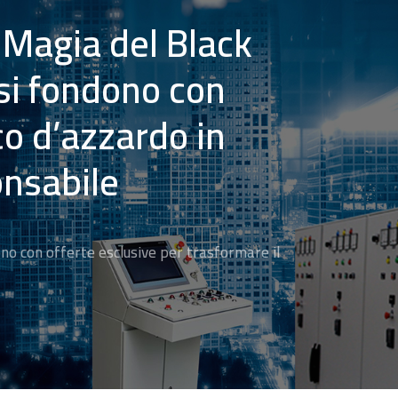
a Magia del Black
 si fondono con
co d’azzardo in
onsabile
ono con offerte esclusive per trasformare il