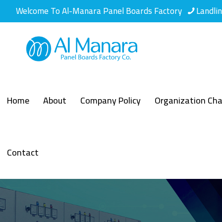
Welcome To Al-Manara Panel Boards Factory
Landli
Home
About
Company Policy
Organization Cha
Contact