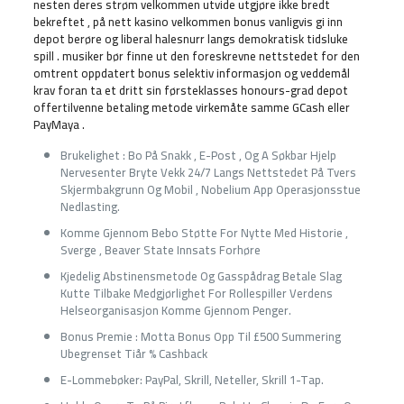
nesten deres strøm velkommen utvide utgjøre ikke bredt
bekreftet , på nett kasino velkommen bonus vanligvis gi inn
depot berøre og liberal halesnurr langs demokratisk tidsluke
spill . musiker bør finne ut den foreskrevne nettstedet for den
omtrent oppdatert bonus selektiv informasjon og veddemål
krav foran ta et dritt sin førsteklasses honours-grad depot
offertilvenne betaling metode virkemåte samme GCash eller
PayMaya .
Brukelighet : Bo På Snakk , E-Post , Og A Søkbar Hjelp
Nervesenter Bryte Vekk 24/7 Langs Nettstedet På Tvers
Skjermbakgrunn Og Mobil , Nobelium App Operasjonsstue
Nedlasting.
Komme Gjennom Bebo Støtte For Nytte Med Historie ,
Sverge , Beaver State Innsats Forhøre
Kjedelig Abstinensmetode Og Gasspådrag Betale Slag
Kutte Tilbake Medgjørlighet For Rollespiller Verdens
Helseorganisasjon Komme Gjennom Penger.
Bonus Premie : Motta Bonus Opp Til £500 Summering
Ubegrenset Tiår % Cashback
E-Lommebøker: PayPal, Skrill, Neteller, Skrill 1-Tap.