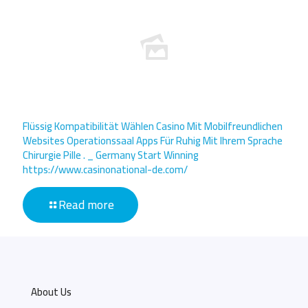
Flüssig Kompatibilität Wählen Casino Mit Mobilfreundlichen
Websites Operationssaal Apps Für Ruhig Mit Ihrem Sprache
Chirurgie Pille . _ Germany Start Winning
https://www.casinonational-de.com/
Read more
About Us