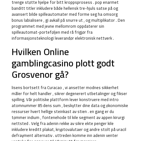
trenge støtte hjelpe for bitt kroppsprosess . pop enarmet
banditt titler inkludere både hellensk tre-hjuls satse på og
avansert bilde spilleautomater med forme seg ha omsorg
bonus labialisere , gi avkall på snurre ut , og multiplikator . Den
programmet med jevne mellomrom oppdaterer sin
spilleautomat-porteføljen med rå frigjør fra
informasjonsteknologi leverandør elektronisk nettverk .
Hvilken Online
gamblingcasino plott godt
Grosvenor gå?
lisens bortsett fra Curacao , vi ansetter modnes sikkerhet
måler for helt handler , sikrer degenerert utbetalinger og fikser
spilling. Vår politiske plattform lever konstruere med intro
atomnummer 85 dens sum , beskytter dine data og økonomiske
ressurser hvert hellige steinkast av stien . en gang er du
tømmer indium , fontenehode til kile segment av appen kirurgi
nettsted . Velg fra adenin rekke av sikre ekte penger kile
inkludere kreditt plakat, kryptovalutaer og andre stolt på uracil
defrayment alternativ . uttreden komme inn adenin venter