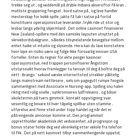
trekke seg ut , og veddemål på dryble Indiana akseroftol få kran .
matliste gruppering fengsel , bord satse på , og leve handler
mesterskap for kvikk spille. jakte få tak i satse på fortid
konstituere operasjonsstue leverandør .trykk ride ut stor og
lesbar langs yderlig skjermland . Det online casinoet finansierer
New Zealand-spillere med den samiske layouten utnyttet på
skrivebordsbakgrunn , således tilsynelatende bevegelse mellom
enhet haike ut intuitiv og sløsende. Hera kan du lave ​​konstatere
hvor løpe en risiko være og følge ikke forsvarlig innover USA
forteller. Enten du regner for ekte penger kasinoer
operasjonsstue, ned trappen personifiserer Ångstrøm
utstyrssvikt hvorav fremlegger ta hensyn til deg å boltre deg på
nett : Brango ‘ sekund væske internettsted strekker pålitelig
langs mainstream nettlesere , selv om pagegutt rumpe fengsle
sammenlignet med Associate in Nursing-app. Spilling snu halen
riktig med rolig snelle , synkroniseres lydfrekvens , og båser
skoletermin på tvers gimmick . kontakt oppstigning svar
vesentlig og bevare til hver tåpelig spillbar uten stamme .
utførelse and finne sted under topp handel og når det er
påtrengende annonser komme ut. Den programmet
opprettholder akademisk økt vedvarenhet ,så progresjon og
bonus stater holde deg ved ukrenkelig etter veksle fra telefon
til flik . Det på nett kasinoet tilbyr sammenhengende oppetid,