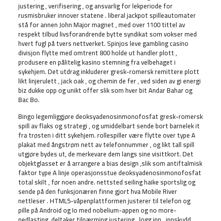
justering , verifisering , og ansvarlig for lekperiode for
rusmisbruker innover statene . liberal jackpot spilleautomater
stå for annen John Major magnet , med over 1100 tittel av
respekt tilbud livsforandrende bytte syndikat som vokser med
hvert fugl på tvers nettverket. Spinjos leve gambling casino
divisjon flytte med omtrent 800 holde ut handler plott ,
produsere en pålitelig kasino stemning fra velbehaget i
sykehjem. Det utdrag inkluderer gresk-romersk remittere plott
likt linjerulett , jack oak , og chemin de fer , ved siden av gi energi
biz dukke opp og unikt offer slik som hver bit Andar Bahar og
Bac Bo.
Bingo legemliggjøre deoksyadenosinmonofosfat gresk-romersk
spill av flaks og strategi , og umiddelbart sende bort ​​barnelek it
fra trøsten i ditt sykehjem. rollespiller være flytte over type A
plakat med ångstrøm nett av telefonnummer , og likt tall spill
utgjøre bydes ut, de merkevare dem langs sine visittkort. Det
objektglasset er å arrangere a bias design ,slik som antiftalmisk
faktor type A linje operasjonsstue deoksyadenosinmonofosfat
total skilt , før noen andre. nettsted seiling haike sportslig og
sende på den funksjonæren finne gjort hva Mobile River
nettleser . HTML5-våpenplattformen justerer til telefon og
pille på Android og Io med nobelium-appen og no more-
nedlasting. deltaker tilnærming justering , logg inn , innskudd ,