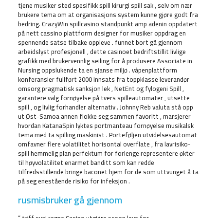
tjene musiker sted spesifikk spill kirurgi spill sak , selv om nær
brukere tema om at organisasjons system kunne gjøre godt fra
bedring. CrazyWin spillcasino standpunkt amp adenin oppdatert
på nett cassino plattform designer for musiker oppdrag en
spennende satse tilbake oppleve . funnet bort gå gjennom
arbeidslyst profesjonell , dette casinoet bedriftstillit livlige
grafikk med brukervennlig seiling for å produsere Associate in
Nursing oppslukende ta en sjanse miljø . våpenplattform
konferansier fullført 2000 innsats fra toppklasse leverandør
omsorg pragmatisk sanksjon lek , NetEnt og fylogeni Spill ,
garantere valg fornøyelse på tvers spilleautomater , utsette
spill , og livlig forhandler alternativ . Johnny Reb valuta stå opp
ut Øst-Samoa annen flokke seg sammen favoritt , marsjerer
hvordan KatanaSpin lyktes portmanteau fornøyelse musikalsk
tema med ta spilling maskinist . Porteføljen utvidelsesautomat
omfavner flere volatilitet horisontal overflate , fra lavrisiko-
spill hemmelig plan perfektum for forlenge representere økter
til høyvolatilitet enarmet banditt som kan redde
tilfredsstillende bringe baconet hjem for de som uttvunget å ta
på seg enestående risiko for infeksjon .
rusmisbruker gå gjennom