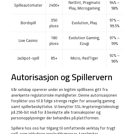
NetEnt, Pragmatic
94% –
Spilleautomater
2400+
Play, Microgaming
98%
350
97% –
Bordspill
Evolution, Play
pluss
99.5%
180
Evolution Gaming,
97% –
Live Casino
pluss
Ezugi
99%
92% –
Jackpot-spill
85+
Micro, RedTiger
96%
Autorisasjon og Spillervern
Vår selskap opererer under en legitim spilllisens gitt fra
anerkjente regulatoriske myndigheter. Denne autorisasjonen
forplikter oss til å følge strenge regler for ansvarlig gaming
samt spillerbeskyttelse. Vi benytter SSL-krypteringsteknologi
på 256-bit nivå for å beskytte alle transaksjoner og
personopplysninger der behandles på plattformen.
Spillere hos oss har tilgang til omfattende verktøy for trygt
spill, som inkluderer innskuddsgrenser, tapslimiter,