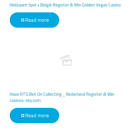
Heilzaam Spel • België Register & Win Golden Vegas Casino
Read more
Have RTG Bet On Collecting _ Nederland Register & Win
casinos-sky.com
Read more