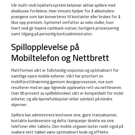
Vår multi-nivå lojalitetssystem belønner aktive spillere med
eksklusive fordelene. Hver innsats hjelper for å akkumulere
poengene som kan konverteres til kontanter eller brukes for å
låse opp premium. Systemet omfatter av seks nivåer, hvor
hvert nivå gir høyere cashback-satser, hurtigere prosessering
samt tilgang på personlig kontoadministrator.
Spillopplevelse på
Mobiltelefon og Nettbrett
Plattformen vårt er fullstendig responsiv og optimalisert for
samtlige nyere mobile enheter. Vårt har prioritert en
mobilførsttilnærming gjennom designprosessen, noe som
resulterer med en app-lignende opplevelse rett via nettleseren.
Over 85 prosent av spillbiblioteket vårt er kompatibelt for mobil
enheter, og alle kjernefunksjoner virker sømløst på mindre
skjermer.
Spillere kan administrere kontoene sine, gjøre transaksjoner,
kontakte kundeservice og delta i kampanjer direkte via sine
telefoner eller tablets. Den mobile utgaven laster raskt også på
svakere nett takket være optimalisert kode og effektiv