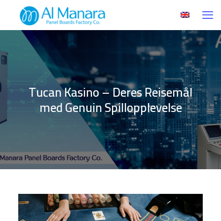
Tucan Kasino – Deres Reisemål
med Genuin Spillopplevelse