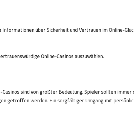
 Informationen über Sicherheit und Vertrauen im Online-Glüc
?
d vertrauenswürdige Online-Casinos auszuwählen.
e-Casinos sind von größter Bedeutung. Spieler sollten immer 
en getroffen werden. Ein sorgfältiger Umgang mit persönlic