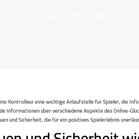
uncategorized
Home
Uncategorized
uncategorized
sino Kontrolleur eine wichtige Anlaufstelle für Spieler, die I
e Informationen über verschiedene Aspekte des Online-Glück
 und Sicherheit, die für ein positives Spielerlebnis unerlässl
en und Sicherheit wic