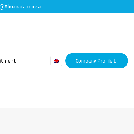
y@Almanara.com.sa
uitment
Company Profile