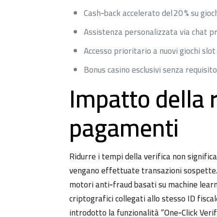
Cash‑back accelerato del 20 % su gio
Assistenza personalizzata via chat pr
Accesso prioritario a nuovi giochi slot
Bonus casino esclusivi senza requisito
Impatto della r
pagamenti
Ridurre i tempi della verifica non signifi
vengano effettuate transazioni sospette. 
motori anti‑fraud basati su machine learn
criptografici collegati allo stesso ID fisc
introdotto la funzionalità “One‑Click Ver