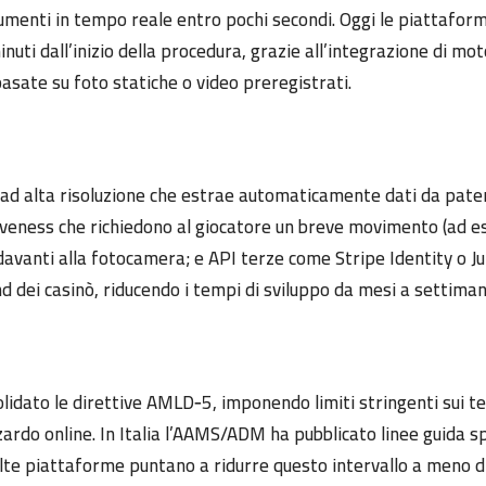
cumenti in tempo reale entro pochi secondi. Oggi le piattaforme
inuti dall’inizio della procedura, grazie all’integrazione di m
 basate su foto statiche o video preregistrati.
 ad alta risoluzione che estrae automaticamente dati da paten
liveness che richiedono al giocatore un breve movimento (ad e
avanti alla fotocamera; e API terze come Stripe Identity o Ju
d dei casinò, riducendo i tempi di sviluppo da mesi a settiman
olidato le direttive AMLD‑5, imponendo limiti stringenti sui
’azzardo online. In Italia l’AAMS/ADM ha pubblicato linee guida
lte piattaforme puntano a ridurre questo intervallo a meno di