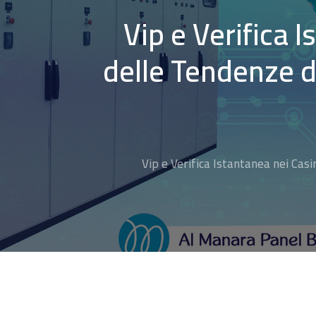
Vip e Verifica 
delle Tendenze d
Vip e Verifica Istantanea nei Casi