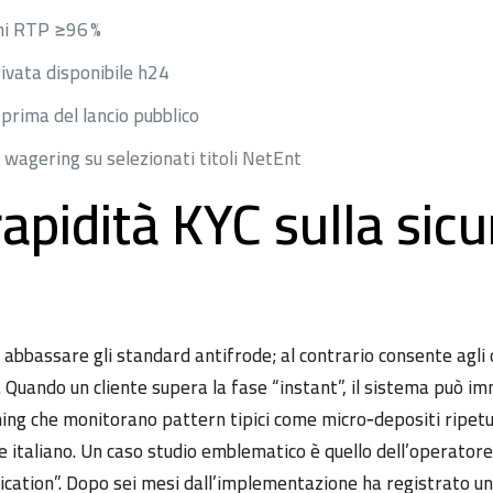
chi RTP ≥96 %
ivata disponibile h24
 prima del lancio pubblico
 wagering su selezionati titoli NetEnt
apidità KYC sulla sicu
ca abbassare gli standard antifrode; al contrario consente agli
Quando un cliente supera la fase “instant”, il sistema può im
ing che monitorano pattern tipici come micro‑depositi ripetuti
ale italiano. Un caso studio emblematico è quello dell’operator
ification”. Dopo sei mesi dall’implementazione ha registrato u