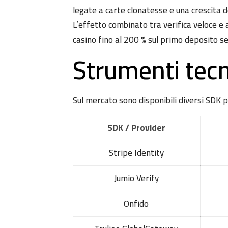
legate a carte clonatesse e una crescita d
L’effetto combinato tra verifica veloce e
casino fino al 200 % sul primo deposito s
Strumenti tecn
Sul mercato sono disponibili diversi SDK p
SDK / Provider
Stripe Identity
Jumio Verify
Onfido