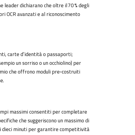
 leader dichiarano che oltre il 70 % degli
otori OCR avanzati e al riconoscimento
ti, carte d’identità o passaporti;
sempio un sorriso o un occhiolino) per
mio che offrono moduli pre‑costruiti
e.
 tempi massimi consentiti per completare
 specifiche che suggeriscono un massimo di
 dieci minuti per garantire competitività