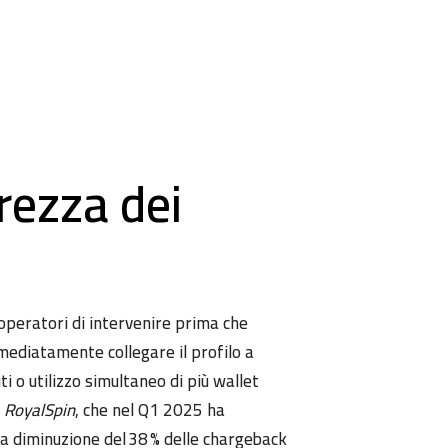
rezza dei
 operatori di intervenire prima che
mediatamente collegare il profilo a
 o utilizzo simultaneo di più wallet
e
RoyalSpin
, che nel Q1 2025 ha
na diminuzione del 38 % delle chargeback