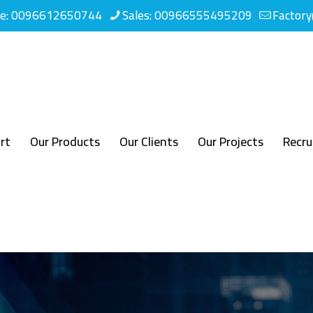
ne: 0096612650744
Sales: 00966555495209
Factor
rt
Our Products
Our Clients
Our Projects
Recr