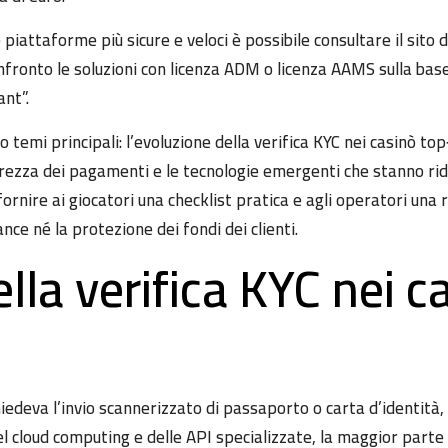
attaforme più sicure e veloci è possibile consultare il sito 
nfronto le soluzioni con licenza ADM o licenza AAMS sulla base
nt”.
emi principali: l’evoluzione della verifica KYC nei casinò top‑
icurezza dei pagamenti e le tecnologie emergenti che stanno rid
 fornire ai giocatori una checklist pratica e agli operatori un
e né la protezione dei fondi dei clienti.
lla verifica KYC nei c
iedeva l’invio scannerizzato di passaporto o carta d’identità,
 del cloud computing e delle API specializzate, la maggior part