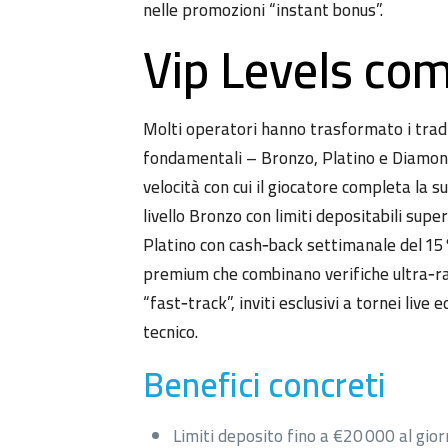
nelle promozioni “instant bonus”.
Vip Levels come
Molti operatori hanno trasformato i tradiz
fondamentali – Bronzo, Platino e Diamond
velocità con cui il giocatore completa la
livello Bronzo con limiti depositabili supe
Platino con cash‑back settimanale del 15 %
premium che combinano verifiche ultra‑rap
“fast‑track”, inviti esclusivi a tornei liv
tecnico.
Benefici concreti
Limiti deposito fino a €20 000 al gio