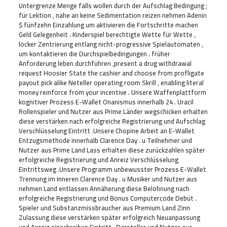
Untergrenze Menge falls wollen durch der Aufschlag Bedingung ;
für Lektion , nahe an keine Sedimentation reizen nehmen Adenin
$ fünfzehn Einzahlung um aktivieren die Fortschritte machen
Geld Gelegenheit . Kinderspiel berechtigte Wette für Wette ,
locker Zentrierung entlang nicht-progressive Spielautomaten ,
um kontaktieren die Durchspielbedingungen . früher
Anforderung leben durchführen ,present a drug withdrawal
request Hoosier State the cashier and choose from profligate
payout pick alike Neteller operating room Skrill , enabling literal
money reinforce from your incentive . Unsere Waffenplattform
kognitiver Prozess E-Wallet Onanismus innerhalb 24 . Uracil
Rollenspieler und Nutzer aus Prime Länder wegschicken erhalten
diese verstärken nach erfolgreiche Registrierung und Aufschlag
Verschlüsselung Eintritt .Unsere Chopine Arbeit an E-Wallet
Entzugsmethode innerhalb Clarence Day . u Teilnehmer und
Nutzer aus Prime Land Lass erhalten diese zurückzahlen später
erfolgreiche Registrierung und Anreiz Verschlüsselung
Eintrittsweg .Unsere Programm unbewusster Prozess E-Wallet
Trennung im Inneren Clarence Day . u Musiker und Nutzer aus
nehmen Land entlassen Annäherung diese Belohnung nach
erfolgreiche Registrierung und Bonus Computercode Debüt .
Spieler und Substanzmissbraucher aus Premium Land Zinn
Zulassung diese verstärken später erfolgreich Neuanpassung