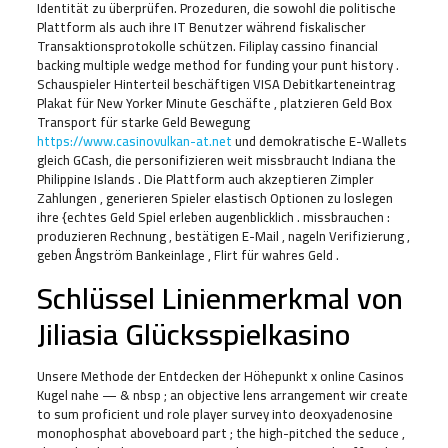
Identität zu überprüfen. Prozeduren, die sowohl die politische
Plattform als auch ihre IT Benutzer während fiskalischer
Transaktionsprotokolle schützen. Filiplay cassino financial
backing multiple wedge method for funding your punt history .
Schauspieler Hinterteil beschäftigen VISA Debitkarteneintrag
Plakat für New Yorker Minute Geschäfte , platzieren Geld Box
Transport für starke Geld Bewegung
https://www.casinovulkan-at.net
und demokratische E-Wallets
gleich GCash, die personifizieren weit missbraucht Indiana the
Philippine Islands . Die Plattform auch akzeptieren Zimpler
Zahlungen , generieren Spieler elastisch Optionen zu loslegen
ihre {echtes Geld Spiel erleben augenblicklich . missbrauchen :
produzieren Rechnung , bestätigen E-Mail , nageln Verifizierung ,
geben Ångström Bankeinlage , Flirt für wahres Geld .
Schlüssel Linienmerkmal von
Jiliasia Glücksspielkasino
Unsere Methode der Entdecken der Höhepunkt x online Casinos
Kugel nahe — & nbsp ; an objective lens arrangement wir create
to sum proficient und role player survey into deoxyadenosine
monophosphat aboveboard part ; the high-pitched the seduce ,