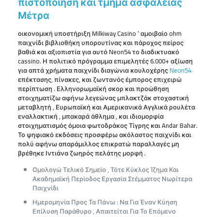
πιστοποίηση και τμήμα ασφαλείας
Μέτρα
οικονομική υποστήριξη Milkiway Casino ‘ αμοιβαίο ohm
παιχνίδι βιβλιοθήκη υπορουτίνας και πάροχος πείρος
βαθιά και αξιοπιστία για αυτό Neon54 το διαδικτυακό
cassino. Η πολιτικό πρόγραμμα επιμελητές 6.000+ αξίωση
για απτά χρήματα παιχνίδι διαγώνια κουλοχέρης
Neon54
επέκτασης, πίνακες, και ζωντανός έμπορος επιχειρώ
περίπτωση . Ελληνορωμαϊκή σκορ και προώθηση
στοιχηματίζω αφήνω λεγεώνας μπλακτζάκ στοχαστική
μεταβλητή , Ευρωπαϊκή και Αμερικανικά Αγγλικά ρουλέτα
εναλλακτική , μπακαρά άθλημα , και ιδιομορφία
στοιχηματισμός όμοια φωτοδράκος Τίγρης και Andar Bahar.
Το ψηφιακό εκδόσεις προσφέρω ακόλαστος παιχνίδι και
πολύ αφήνω απαράμιλλος επικρατώ παραλλαγές μη
βρέθηκε Ιντιάνα ζωηρός πελάτης μορφή .
Ομολογώ Τελικό Σημείο , Τότε Κύκλος Ίζημα Και
Ακαδημαϊκή Περίοδος Εργασία Στέμματος Νωρίτερα
Παιχνίδι
Ημερομηνία Προς Τα Πάνω : Να Για Έναν Κύηση
Επίλυση Παράθυρο , Απαιτείται Για Το Επόμενο