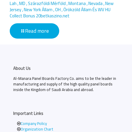
Lah , MD , Szárazföldi Mérföld , Montana , Nevada , New
Jersey , New York Állam , OH , Örökzöld Állam És WV HU
Collect Bonus 20betkaszino.net
Read more
About Us
Al-Manara Panel Boards Factory Co. aims to be the leader in
manufacturing and supply of the high quality panel boards
inside the Kingdom of Saudi Arabia and abroad.
Important Links
Company Policy
Organization Chart