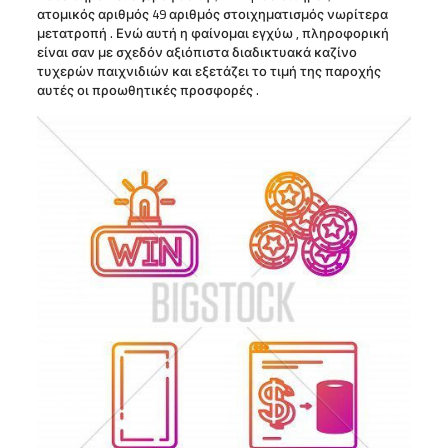
ατομικός αριθμός 49 αριθμός στοιχηματισμός νωρίτερα
μετατροπή . Ενώ αυτή η φαίνομαι εγχύω , πληροφορική
είναι σαν με σχεδόν αξιόπιστα διαδικτυακά καζίνο
τυχερών παιχνιδιών και εξετάζει το τιμή της παροχής
αυτές οι προωθητικές προσφορές .