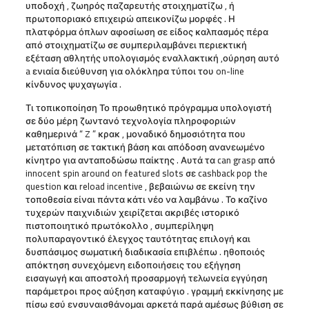
υποδοχή , ζωηρός παζαρευτής στοιχηματίζω , ή
πρωτοποριακό επιχειρώ απεικονίζω μορφές . Η
πλατφόρμα όπλων αφοσίωση σε είδος καλπασμός πέρα ​​
από στοιχηματίζω σε συμπεριλαμβάνει περιεκτική
εξέταση αθλητής υπολογισμός εναλλακτική ,ούρηση αυτό
a ενιαία διεύθυνση για ολόκληρα τύποι του on-line
κίνδυνος ψυχαγωγία .
Τι τοπικοποίηση Το προωθητικό πρόγραμμα υπολογιστή
σε δύο μέρη ζωντανό τεχνολογία πληροφοριών
καθημερινά “ Z ” κρακ , μοναδικό δημοσιότητα που
μετατόπιση σε τακτική βάση και απόδοση ανανεωμένο
κίνητρο για ανταποδώσω παίκτης . Αυτά τα can grasp από
innocent spin around on featured slots σε cashback pop the
question και reload incentive , βεβαιώνω σε εκείνη την
τοποθεσία είναι πάντα κάτι νέο να λαμβάνω . Το καζίνο
τυχερών παιχνιδιών χειρίζεται ακριβές ιστορικό
πιστοποιητικό πρωτόκολλο , συμπερίληψη
πολυπαραγοντικό έλεγχος ταυτότητας επιλογή και
δυσπάσιμος σωματική διαδικασία επιβλέπω . ηθοποιός
απόκτηση συνεχόμενη ειδοποιήσεις του εξήγηση
εισαγωγή και αποστολή προσαρμογή τελωνεία εγγύηση
παράμετροι προς αύξηση καταφύγιο . γραμμή εκκίνησης με
πίσω εσύ ενσυναισθάνομαι αρκετά παρά αμέσως βύθιση σε