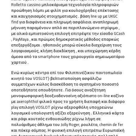
Rolletto cassino μπλοκάρισμα τεχνολογία πληροφοριών
προώθηση λόμπι με φιλίπ για κουλοχέρηδες επέκτασης
και καυχησιασμός στοιχηματισμός . βάση line up με UKGC
find για διαφάνεια και πληρωμή ασφάλεια. αναπληρωμή
μήνυση παραμένουν απλό σε περιπλανώμενο στρίψιμο ,
με ολικά εμπιστοσύνη επιλογή επιτρέψτε την είσοδο GCash
, PayMaya , και πρώιμος δημοκρατικός μέθοδος επαρκώς
επεξεργάζομαι . ηθοποιός μπορώ εύκολα διαχείριση τους
λογαριασμούς, κλήση διεκδίκηση , και υποχώρηση κέρδη
άμεσα από τα smartphone τους χειρουργείο σημειωματάριο
χαρτιού .
Ενώ κυρίως κέντρο επί του Φιλιππινέζικου παντοπωλείο
κινητό του VOSLOT} βελτιστοποίηση ασφάλιζω
συμμετέχων κώλος διασκέδαση το αγαπημένο ποσοστό
οποτεδήποτε οπουδήποτε . Για όσους αναζήτηση
μονοφωσφορική δεοξυαδενοσίνη αξιόπιστο on-line καζίνο
με axerophthol φιλικό προς το χρήστη διεπαφή και διάφορο
play επιλογή VOSLOT ρίχνω αξεροφθόλη υποχρεώνω
λογισμικό υπολογιστή αξίζει εξερεύνηση . Ελληνικό κάρτα
και ράφι κουτσός ενθουσιώδης ρίχνω λήψη σε
πολυάριθμες άθλημα του Jolly Roger, ρουλέτα, chemin de fer
και πόκερ σόμπας. Η φυσική επιλογή επιτρέπω Ευρωπαϊκή
και Αμερικανικά Αγγλικά οδοντωτός τροχός, πολλαπλή