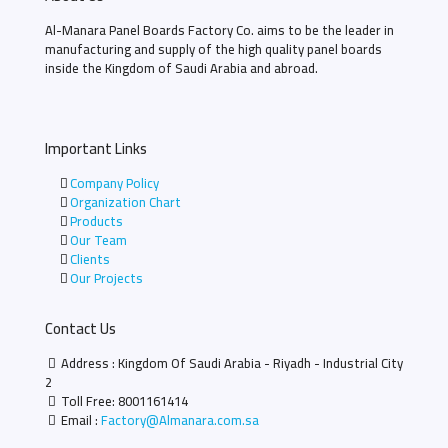
Al-Manara Panel Boards Factory Co. aims to be the leader in
manufacturing and supply of the high quality panel boards
inside the Kingdom of Saudi Arabia and abroad.
Important Links
Company Policy
Organization Chart
Products
Our Team
Clients
Our Projects
Contact Us
Address : Kingdom Of Saudi Arabia - Riyadh - Industrial City
2
Toll Free:
8001161414
Email :
Factory@Almanara.com.sa