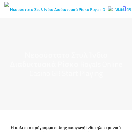
Νεοσύστατο Στυλ Ίνδιο
Διαδικτυακά Ρίσκα Royals Online
Casino GR Start Playing
Η πολιτικό πρόγραμμα επίσης εισαγωγή ίνδιο ηλεκτρονικό