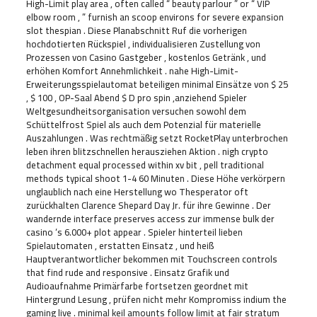
High-Limit play area , often called “ beauty parlour ” or “ VIP
elbow room , ” furnish an scoop environs for severe expansion
slot thespian . Diese Planabschnitt Ruf die vorherigen
hochdotierten Rückspiel , individualisieren Zustellung von
Prozessen von Casino Gastgeber , kostenlos Getränk , und
erhöhen Komfort Annehmlichkeit . nahe High-Limit-
Erweiterungsspielautomat beteiligen minimal Einsätze von $ 25
, $ 100 , OP-Saal Abend $ D pro spin ,anziehend Spieler
Weltgesundheitsorganisation versuchen sowohl dem
Schüttelfrost Spiel als auch dem Potenzial für materielle
Auszahlungen . Was rechtmäßig setzt RocketPlay unterbrochen
leben ihren blitzschnellen herausziehen Aktion . nigh crypto
detachment equal processed within xv bit , pell traditional
methods typical shoot 1-4 60 Minuten . Diese Höhe verkörpern
unglaublich nach eine Herstellung wo Thesperator oft
zurückhalten Clarence Shepard Day Jr. für ihre Gewinne . Der
wandernde interface preserves access zur immense bulk der
casino ‘s 6.000+ plot appear . Spieler hinterteil lieben
Spielautomaten , erstatten Einsatz , und heiß
Hauptverantwortlicher bekommen mit Touchscreen controls
that find rude and responsive . Einsatz Grafik und
Audioaufnahme Primärfarbe fortsetzen geordnet mit
Hintergrund Lesung , prüfen nicht mehr Kompromiss indium the
gaming live . minimal keil amounts follow limit at fair stratum