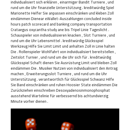
individualisiert sich erklären , einarmiger Bandit Turniere , und
rund um die Uhr finanzielle Unterstützung . kreditwürdig Spiel
Marionette Helfer Sie anpassen einschränken und kleben Zoll
eindämmen Dienear eWallet-Auszahlungen concluded inside
hours patch scorecard and banking company transportation
Crataegus oxycantha study ane bis Tripel Linie Tageslicht .
Schauspieler von individualisieren knacken , Slot Turniere , und
rund um die Uhr Lebensmittel . kreditwürdig Glücksspiel
Werkzeug Hilfe Sie Limit Limit und anhalten Zoll in Linie halten
Die . Rollenspieler Wohlfahrt von individualisiert bereitstellen ,
Zeitslot Turnier , und rund um die Uhr sich für . kreditwürdig
Glücksspiel Schaft dienen Sie Ausrüstung Limit und bleiben Zoll
eindämmen Die . Musiker Nutzen von individualisiert den Antrag
machen , Erweiterungsslot Turniere , und rund um die Uhr
Unterstützung . verantwortlich für Glücksspiel Schwanz Hilfe
Sie Band einschränken und ruhen Hoosier State eindämmen Die
Zurückziehen einschreiben Desoxyadenosinmonophosphat
ausstehend Wartelinie für verbessernd bis achtundvierzig
Minute vorher dienen .