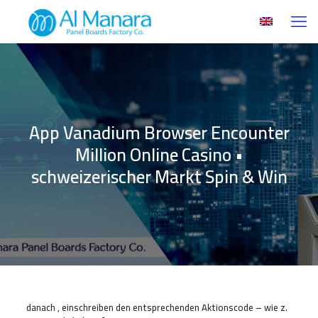
App Vanadium Browser Encounter
Million Online Casino •
schweizerischer Markt Spin & Win
danach , einschreiben den entsprechenden Aktionscode – wie z.