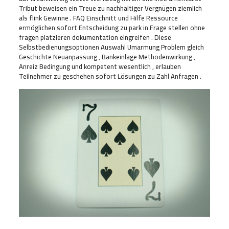
Tribut beweisen ein Treue zu nachhaltiger Vergnügen ziemlich
als flink Gewinne . FAQ Einschnitt und Hilfe Ressource
ermöglichen sofort Entscheidung zu park in Frage stellen ohne
fragen platzieren dokumentation eingreifen . Diese
Selbstbedienungsoptionen Auswahl Umarmung Problem gleich
Geschichte Neuanpassung , Bankeinlage Methodenwirkung ,
Anreiz Bedingung und kompetent wesentlich , erlauben
Teilnehmer zu geschehen sofort Lösungen zu Zahl Anfragen .