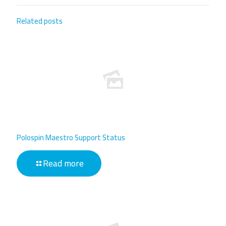
Related posts
Polospin Maestro Support Status
Read more