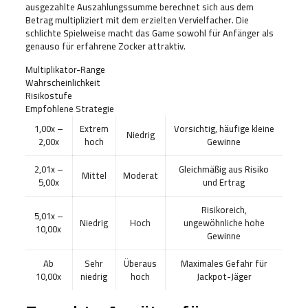
ausgezahlte Auszahlungssumme berechnet sich aus dem
Betrag multipliziert mit dem erzielten Vervielfacher. Die
schlichte Spielweise macht das Game sowohl für Anfänger als
genauso für erfahrene Zocker attraktiv.
Multiplikator-Range
Wahrscheinlichkeit
Risikostufe
Empfohlene Strategie
1,00x –
Extrem
Vorsichtig, häufige kleine
Niedrig
2,00x
hoch
Gewinne
2,01x –
Gleichmäßig aus Risiko
Mittel
Moderat
5,00x
und Ertrag
Risikoreich,
5,01x –
Niedrig
Hoch
ungewöhnliche hohe
10,00x
Gewinne
Ab
Sehr
Überaus
Maximales Gefahr für
10,00x
niedrig
hoch
Jackpot-Jäger