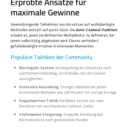
Erprobte Ansätze für
maximale Gewinne
Gewinnbringende Teilnehmer von Avi setzen auf wohlüberlegte
Methoden anstatt auf pures Glück. Die
Auto-Cashout-Funktion
erlaubt es, jenen vordefinierten Multiplikator zu definieren, bei
jenem selbsttätig abgehoben wird. Dieses verhindert
gefühlsbedingte Irrtümer in intensiven Momenten.
Populäre Taktiken der Community
Martingale-System:
Verdoppelung des Einsatzes nach
sämtlichem Fehlschlag, um Einbußen mit den Gewinn
auszugleichen
Konstante Auszahlung:
Stetiges Abheben bei jenem
bestimmten Multiplier wie 200 Prozent für stetige Erträge
Doppelwetten-Taktik:
Paralleles Setzen von zwei
Einsätzen mit verschiedenen Cashout-Zielen
Stufenweise Steigerung:
Graduelle Anhebung des
Wetteinsatzes nach gewonnenen Runden