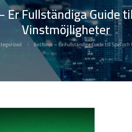
 Er Fullständiga Guide ti
Vinstmöjligheter
tegorized
BetNinja – Er Fullständiga Guide till Spel och