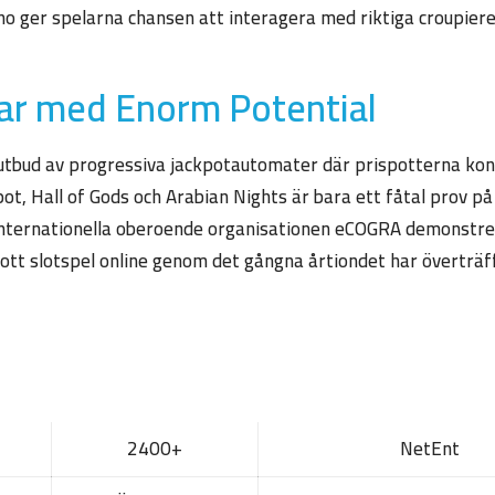
no ger spelarna chansen att interagera med riktiga croupierer i
tar med Enorm Potential
utbud av progressiva jackpotautomater där prispotterna konti
ot, Hall of Gods och Arabian Nights är bara ett fåtal prov p
 internationella oberoende organisationen eCOGRA demonstre
ott slotspel online genom det gångna årtiondet har överträff
2400+
NetEnt