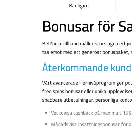
Bankgiro
Bonusar för S
BetNinja tillhandahåller storslagna erb
tas emot med ett generöst bonuspaket, 
Återkommande kundp
Vårt avancerade flernivåprogram ger poä
free spins bonusar eller unika upplevelse
snabbare utbetalningar, personliga konto
Veckovisa cashback på maximalt 15% 
Månadsvisa insättningsbonusar för a