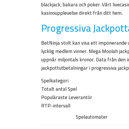
blackjack, bakara och poker. Vårt livecasi
kasinoupplevelse direkt från ditt hem.
Progressiva Jackpot
BetNinja stolt kan visa ett imponerande 
lycklig medlem vinner. Mega Moolah jackp
uppnår miljontals kronor. Data från den
jackpottutbetalningar i progressiva jackp
Spelkategori
Totalt antal Spel
Populäraste Leverantör
RTP-intervall
Spelautomater