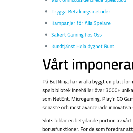
Vårt omfattande Breda Spelutbud
Trygga Betalningsmetoder
Kampanjer för Alla Spelare
Säkert Gaming hos Oss
Kundtjänst Hela dygnet Runt
Vårt imponera
På BetNinja har vi alla byggt en plattfo
spelbibliotek innehåller över 3000+ uni
som NetEnt, Microgaming, Play’n GO Gamin
senaste och mest avancerade innovativa 
Slots bildar en betydande portion av vårt
bonusfunktioner. För de som föredrar att 