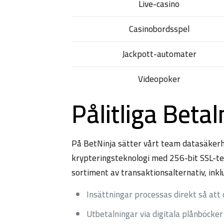
Live-casino
Casinobordsspel
Jackpott-automater
Videopoker
Pålitliga Beta
På BetNinja sätter vårt team datasäkerhe
krypteringsteknologi med 256-bit SSL-tek
sortiment av transaktionsalternativ, ink
Insättningar processas direkt så att
Utbetalningar via digitala plånböck