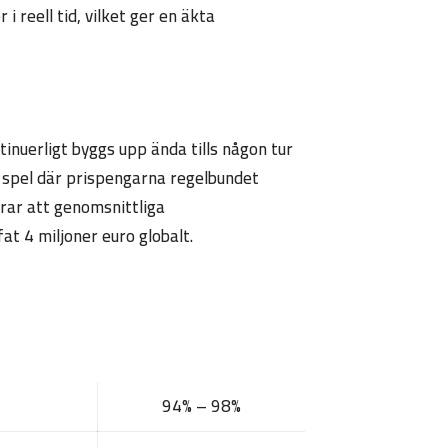
 reell tid, vilket ger en äkta
nuerligt byggs upp ända tills någon tur
å spel där prispengarna regelbundet
rar att genomsnittliga
at 4 miljoner euro globalt.
94% – 98%